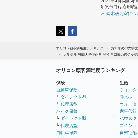
2023年4月内閣
研究分野は応用統
≫ 鈴木研究室につ
オリコン顧客満足度ランキング
おすすめの大学受
大学受験 難関大学特化型 現役 首都圏の適切な
オリコン顧客満足度ランキング
保険
生活
自動車保険
ウォータ
└
ダイレクト型
浄水型
└
代理店型
ウォータ
バイク保険
家事代行
└
ダイレクト型
ハウスク
└
代理店型
コインラ
自転車保険
食材宅配