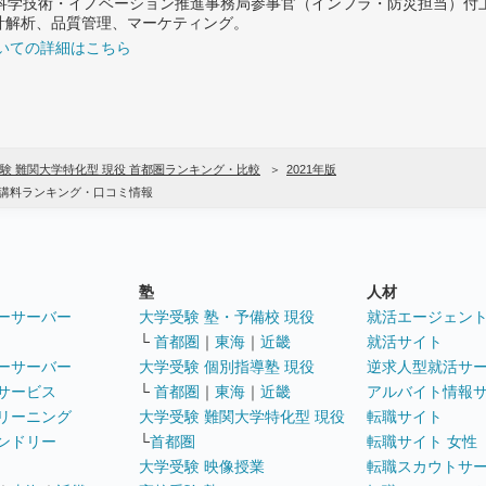
府 科学技術・イノベーション推進事務局参事官（インフラ・防災担当）
計解析、品質管理、マーケティング。
いての詳細はこちら
験 難関大学特化型 現役 首都圏ランキング・比較
2021年版
受講料ランキング・口コミ情報
塾
人材
ーサーバー
大学受験 塾・予備校 現役
就活エージェン
└
首都圏
｜
東海
｜
近畿
就活サイト
ーサーバー
大学受験 個別指導塾 現役
逆求人型就活サ
サービス
└
首都圏
｜
東海
｜
近畿
アルバイト情報
リーニング
大学受験 難関大学特化型 現役
転職サイト
ンドリー
└
首都圏
転職サイト 女性
大学受験 映像授業
転職スカウトサ