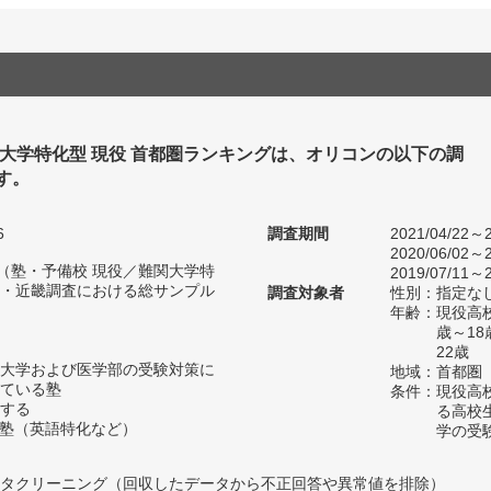
関大学特化型 現役 首都圏ランキングは、オリコンの以下の調
す。
6
調査期間
2021/04/22～2
2020/06/02～2
人（塾・予備校 現役／難関大学特
2019/07/11～2
・近畿調査における総サンプル
調査対象者
性別：指定な
年齢：現役高
歳～1
22歳
大学および医学部の受験対策に
地域：首都圏
ている塾
条件：現役高
する
る高校
た塾（英語特化など）
学の受
タクリーニング（回収したデータから不正回答や異常値を排除）