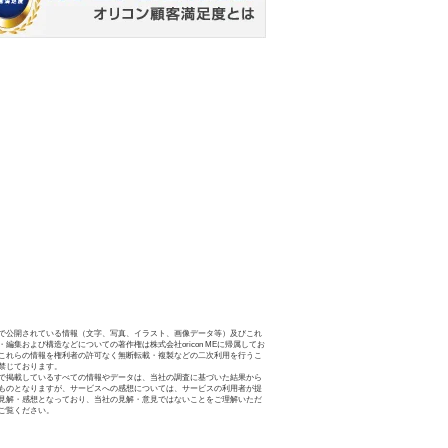
で公開されている情報（文字、写真、イラスト、画像データ等）及びこれ
・編集および構造などについての著作権は株式会社oricon MEに帰属してお
これらの情報を権利者の許可なく無断転載・複製などの二次利用を行うこ
禁じております。
で掲載しているすべての情報やデータは、当社の調査に基づいた結果から
ものとなりますが、サービスへの感想については、サービスの利用者が提
見解・感想となっており、当社の見解・意見ではないことをご理解いただ
ご覧ください。