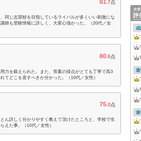
81
.7
点
大学
評
て、同じ志望校を目指しているライバルが多くいい刺激にな
講師も受験情報に詳しく、大変心強かった。（20代／女
成
80
.6
点
適
用力を鍛えられた。また、答案の採点がとても丁寧で高3
れてどこを直すべきか分かった。（10代／女性）
75
.0
点
適
ことん詳しく分かりやすく教えて頂けたところと、学校で生
らえた事。（10代／女性）