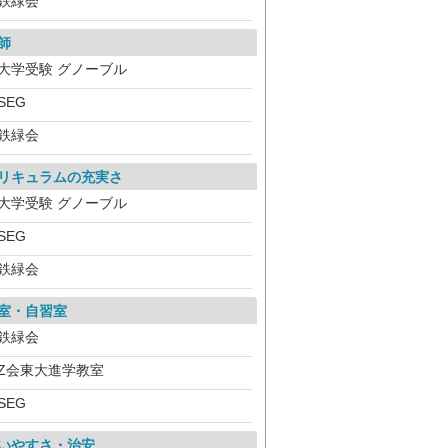
鉄緑会
師
大学受験 グノーブル
SEG
鉄緑会
リキュラムの充実さ
大学受験 グノーブル
SEG
鉄緑会
室・自習室
鉄緑会
Z会東大進学教室
SEG
いやすさ・治安