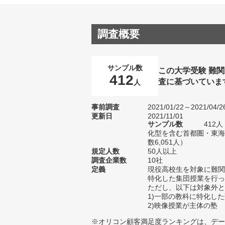
調査概要
サンプル数
この大学受験 難
412
査に基づいていま
人
事前調査
2021/01/22～2021/04/2
更新日
2021/11/01
サンプル数
412
化型を含む首都圏・東海
数6,051人）
規定人数
50人以上
調査企業数
10社
定義
現役高校生を対象に難関
特化した集団授業を行っ
ただし、以下は対象外と
1)一部の教科に特化し
2)映像授業が主体の塾
※オリコン顧客満足度ランキングは、デー