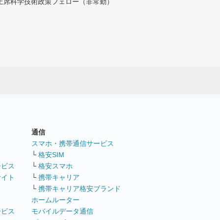
付上席科学技術政策フェロー（非常勤）
通信
ト
スマホ・携帯通信サービス
└
格安SIM
ービス
└
格安スマホ
サイト
└
携帯キャリア
└
携帯キャリア格安ブランド
ホームルーター
ービス
モバイルデータ通信