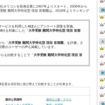
オリコンを前身企業に1967年よりスタート。2006年から
講
験 難関大学特化型 現役 首都圏は、2018年よりランキング
サービスを利用した
412
人にアンケート調査を実施。
10
社を対象にした「
大学受験 難関大学特化型 現役 首都
カ
から「
大学受験 難関大学特化型 現役 首都圏
」を評価。さ
実際のユーザーの声も掲載しています。
からも比較することで「
大学受験 難関大学特化型 現役 首
教
客満足度を項目別に並び替えて比較することが出来ます。
適切な受講料
適切な人数・クラス
通