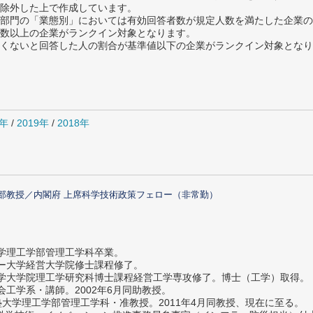
除外した上で作成しています。
部門の「業態別」においては有効回答者数が規定人数を満たした企業の
数以上の企業がランクイン対象となります。
めたくないと回答した人の割合が基準値以下の企業がランクイン対象とな
0年
/
2019年
/
2018年
部教授／内閣府 上席科学技術政策フェロー（非常勤）
大学理工学部管理工学科卒業。
ター大学経営大学院修士課程修了。
大学大学院理工学研究科博士課程経営工学専攻修了。博士（工学）取得。
社会工学系・講師。2002年6月同助教授。
義塾大学理工学部管理工学科・准教授。2011年4月同教授、現在に至る。