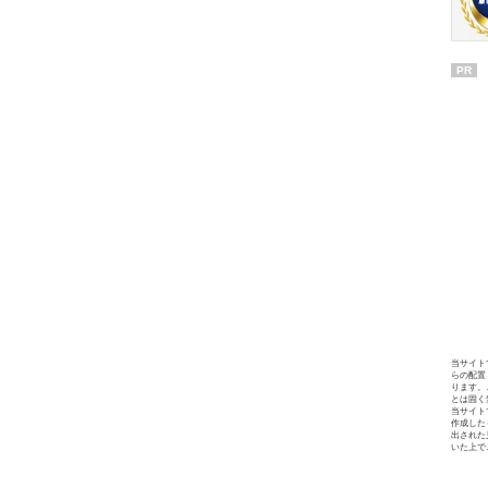
PR
当サイト
らの配置
ります。
とは固く
当サイト
作成した
出された
いた上で