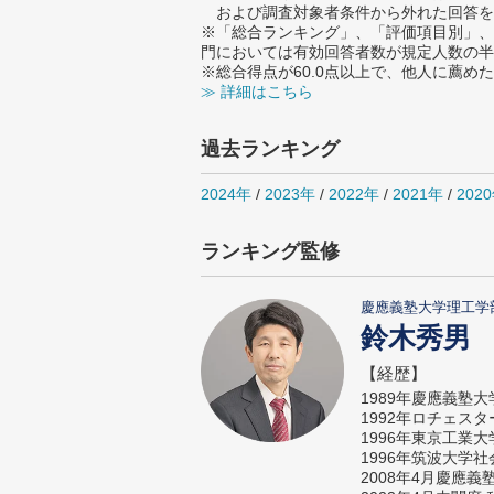
および調査対象者条件から外れた回答を
※「総合ランキング」、「評価項目別」、
門においては有効回答者数が規定人数の半
※総合得点が60.0点以上で、他人に薦
≫ 詳細はこちら
過去ランキング
2024年
/
2023年
/
2022年
/
2021年
/
202
ランキング監修
慶應義塾大学理工学
鈴木秀男
【経歴】
1989年慶應義塾
1992年ロチェス
1996年東京工業
1996年筑波大学
2008年4月慶應