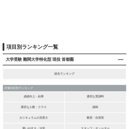
項目別ランキング一覧
大学受験 難関大学特化型 現役 首都圏
総合ランキング
評価項目別ランキング
成績向上・結果
適切な受講料
適切な人数・クラス
講師
カリキュラムの充実さ
教室・自習室
通いやすさ・治安
スタッフ・チューター