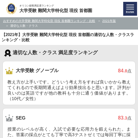
オリコン顧客満足度ランキング
大学受験 難関大学特化型 現役 首都圏
おすすめの大学受験 難関大学特化型 現役 首都圏ランキング・比較
2021年版
適切な人数・クラス
【2021年】大学受験 難関大学特化型 現役 首都圏の適切な人数・クラスラ
ンキング・比較
適切な人数・クラス 満足度ランキング
大学受験 グノーブル
84
.8
点
教え方が上手いです。どういう考え方をすれば良いかから教え
てくれるので長期間通えばより効果技出ると思います。評判が
良いのは英語ですが他の教科も十分に通う価値があります。
（10代／女性）
83
SEG
.3
点
授業のレベルが高く、入試で必要な応用力を鍛えられた。ま
た、答案の採点がとても丁寧で高3テストゼミでは毎回丁寧に採