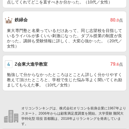
点してくれてどこを直すべきか分かった。（10代／女性）
鉄緑会
80
.0
点
東大専門塾と名乗っているだけあって、同じ志望校を目指して
いるライバルが多くいい刺激になった。ダブル授業の制度が良
かった。講師も受験情報に詳しく、大変心強かった。（20代／
女性）
Z会東大進学教室
79
.6
点
勉強して分からなかったところはとことん詳しく分かりやすく
教えて頂けたところと、学校で生じた悩み等よく聞いてくれ励
ましてもらえた事。（10代／女性）
オリコンランキングは、株式会社オリコンを前身企業に1967年より
スタート。2006年からは顧客満足度調査を開始。大学受験 難関大
学特化型 現役 首都圏は、2018年よりランキングを発表していま
す。