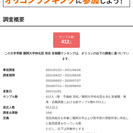
調査概要
サンプル数
412
人
この大学受験 難関大学特化型 現役 首都圏ランキングは、オリコンの以下の調査に基づいてい
ます。
事前調査
2021/01/22～2021/04/26
調査期間
2021/04/22～2021/06/28
2020/06/02～2020/07/27
2019/07/11～2019/09/03
更新日
2021/11/01
サンプル数
412人（塾・予備校 現役／難関大学特化型を含む首都圏・東
海・近畿調査における総サンプル数6,051人）
規定人数
50人以上
調査企業数
10社
定義
現役高校生を対象に難関大学および医学部の受験対策に特化し
た集団授業を行っている塾
ただし、以下は対象外とする