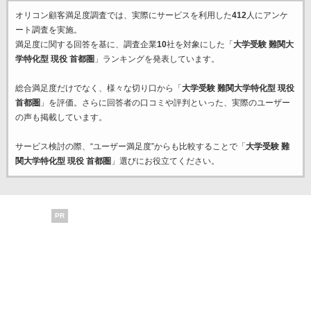
オリコン顧客満足度調査では、実際にサービスを利用した
412
人にアンケ
ート調査を実施。
満足度に関する回答を基に、調査企業
10
社を対象にした「
大学受験 難関大
学特化型 現役 首都圏
」ランキングを発表しています。
総合満足度だけでなく、様々な切り口から「
大学受験 難関大学特化型 現役
首都圏
」を評価。さらに回答者の口コミや評判といった、実際のユーザー
の声も掲載しています。
サービス検討の際、“ユーザー満足度”からも比較することで「
大学受験 難
関大学特化型 現役 首都圏
」選びにお役立てください。
PR