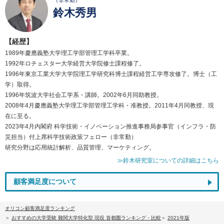
（非常勤）
鈴木秀男
【経歴】
1989年慶應義塾大学理工学部管理工学科卒業。
1992年ロチェスター大学経営大学院修士課程修了。
1996年東京工業大学大学院理工学研究科博士課程経営工学専攻修了。博士（工
学）取得。
1996年筑波大学社会工学系・講師。2002年6月同助教授。
2008年4月慶應義塾大学理工学部管理工学科・准教授。2011年4月同教授、現
在に至る。
2023年4月内閣府 科学技術・イノベーション推進事務局参事官（インフラ・防
災担当）付上席科学技術政策フェロー（非常勤）
研究分野は応用統計解析、品質管理、マーケティング。
≫鈴木研究室についての詳細はこちら
顧客満足度について
オリコン顧客満足度ランキング
おすすめの大学受験 難関大学特化型 現役 首都圏ランキング・比較
2021年版