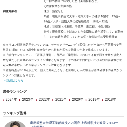
1)一部の教科に特化した塾（英語特化など）
2)映像授業が主体の塾
調査対象者
性別：指定なし
年齢：現役高校生で大学・短期大学への進学希望者：15歳～
18歳／大学・短期大学の受験経験者：18歳～22歳
地域：首都圏（埼玉県、千葉県、東京都、神奈川県)
条件：現役高校生を対象とした集団塾に通年通学している高校
生、または通年通学していた大学・短期大学の受験経験者
※オリコン顧客満足度ランキングは、データクリーニング（回収したデータから不正回答や異
常値を排除）および調査対象者条件から外れた回答を除外した上で作成しています。
※「総合ランキング」、「評価項目別」、部門の「業態別」においては有効回答者数が規定人
数を満たした企業のみランクイン対象となります。その他の部門においては有効回答者数が規
定人数の半数以上の企業がランクイン対象となります。
※総合得点が60.0点以上で、他人に薦めたくないと回答した人の割合が基準値以下の企業がラ
ンクイン対象となります。
≫ 詳細はこちら
過去ランキング
2024年
2023年
2022年
2021年
2020年
2019年
2018年
ランキング監修
慶應義塾大学理工学部教授／内閣府 上席科学技術政策フェロー