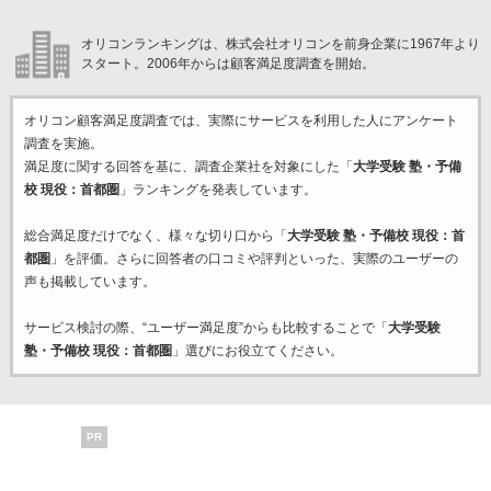
オリコンランキングは、株式会社オリコンを前身企業に1967年より
スタート。2006年からは顧客満足度調査を開始。
オリコン顧客満足度調査では、実際にサービスを利用した
人にアンケート
調査を実施。
満足度に関する回答を基に、調査企業
社を対象にした「
大学受験 塾・予備
校 現役：首都圏
」ランキングを発表しています。
総合満足度だけでなく、様々な切り口から「
大学受験 塾・予備校 現役：首
都圏
」を評価。さらに回答者の口コミや評判といった、実際のユーザーの
声も掲載しています。
サービス検討の際、“ユーザー満足度”からも比較することで「
大学受験
塾・予備校 現役：首都圏
」選びにお役立てください。
PR