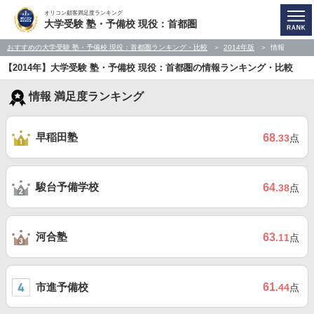
オリコン顧客満足度ランキング
大学受験 塾・予備校 現役：首都圏
おすすめの大学受験 塾・予備校 現役：首都圏ランキング・比較
2014年版
情報
【2014年】大学受験 塾・予備校 現役：首都圏の情報ランキング・比較
情報 満足度ランキング
早稲田塾
68
.33
点
駿台予備学校
64
.38
点
河合塾
63
.11
点
市進予備校
61
.44
点