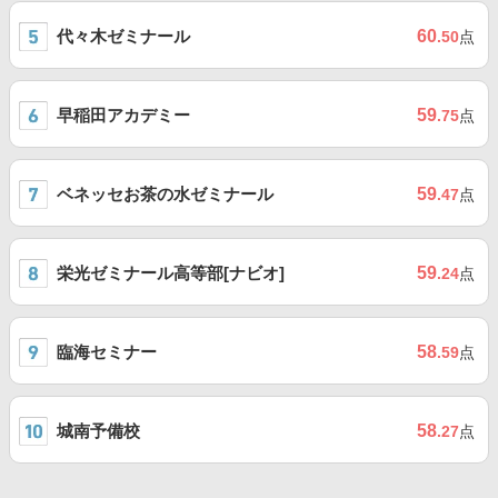
代々木ゼミナール
60
.50
点
早稲田アカデミー
59
.75
点
ベネッセお茶の水ゼミナール
59
.47
点
栄光ゼミナール高等部[ナビオ]
59
.24
点
臨海セミナー
58
.59
点
城南予備校
58
.27
点