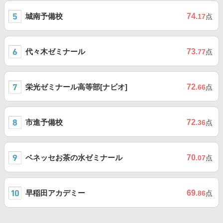
城南予備校
74
.17
点
代々木ゼミナール
73
.77
点
栄光ゼミナール高等部[ナビオ]
72
.66
点
市進予備校
72
.36
点
ベネッセお茶の水ゼミナール
70
.07
点
早稲田アカデミー
69
.86
点