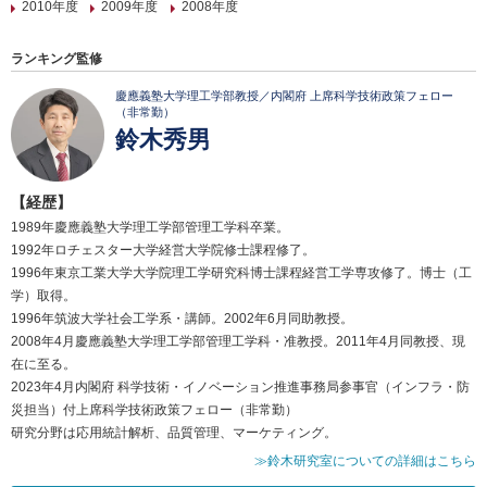
2010年度
2009年度
2008年度
ランキング監修
慶應義塾大学理工学部教授／内閣府 上席科学技術政策フェロー
（非常勤）
鈴木秀男
【経歴】
1989年慶應義塾大学理工学部管理工学科卒業。
1992年ロチェスター大学経営大学院修士課程修了。
1996年東京工業大学大学院理工学研究科博士課程経営工学専攻修了。博士（工
学）取得。
1996年筑波大学社会工学系・講師。2002年6月同助教授。
2008年4月慶應義塾大学理工学部管理工学科・准教授。2011年4月同教授、現
在に至る。
2023年4月内閣府 科学技術・イノベーション推進事務局参事官（インフラ・防
災担当）付上席科学技術政策フェロー（非常勤）
研究分野は応用統計解析、品質管理、マーケティング。
≫鈴木研究室についての詳細はこちら