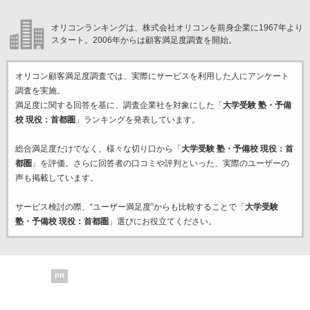
オリコンランキングは、株式会社オリコンを前身企業に1967年より
スタート。2006年からは顧客満足度調査を開始。
オリコン顧客満足度調査では、実際にサービスを利用した
人にアンケート
調査を実施。
満足度に関する回答を基に、調査企業
社を対象にした「
大学受験 塾・予備
校 現役：首都圏
」ランキングを発表しています。
総合満足度だけでなく、様々な切り口から「
大学受験 塾・予備校 現役：首
都圏
」を評価。さらに回答者の口コミや評判といった、実際のユーザーの
声も掲載しています。
サービス検討の際、“ユーザー満足度”からも比較することで「
大学受験
塾・予備校 現役：首都圏
」選びにお役立てください。
PR