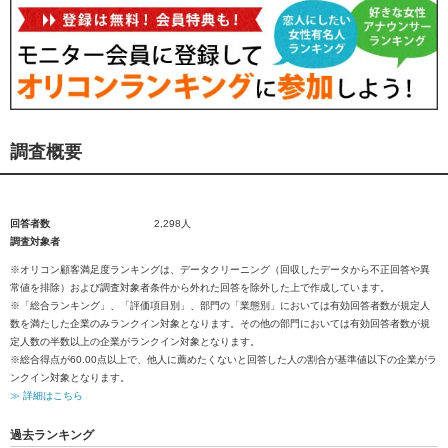
調査概要
回答者数
2,298人
調査対象者
※オリコン顧客満足度ランキングは、データクリーニング（回収したデータから不正回答や異
常値を排除）および調査対象者条件から外れた回答を除外した上で作成しています。
※「総合ランキング」、「評価項目別」、部門の「業態別」においては有効回答者数が規定人
数を満たした企業のみランクイン対象となります。その他の部門においては有効回答者数が規
定人数の半数以上の企業がランクイン対象となります。
※総合得点が60.00点以上で、他人に薦めたくないと回答した人の割合が基準値以下の企業がラ
ンクイン対象となります。
≫ 詳細はこちら
過去ランキング