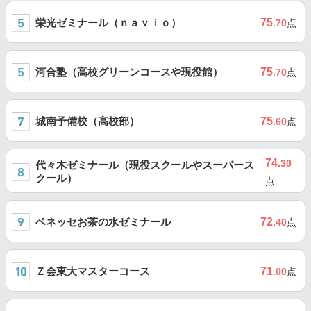
栄光ゼミナール（ｎａｖｉｏ）
75
.70
点
河合塾（高校グリーンコースや現役館）
75
.70
点
城南予備校（高校部）
75
.60
点
74
.30
代々木ゼミナール（現役スクールやスーパース
クール）
点
ベネッセお茶の水ゼミナール
72
.40
点
Ｚ会東大マスターコース
71
.00
点