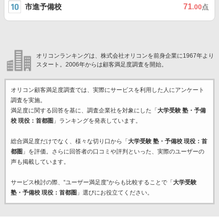
市進予備校
71
.00
点
オリコンランキングは、株式会社オリコンを前身企業に1967年より
スタート。2006年からは顧客満足度調査を開始。
オリコン顧客満足度調査では、実際にサービスを利用した
人にアンケート
調査を実施。
満足度に関する回答を基に、調査企業
社を対象にした「
大学受験 塾・予備
校 現役：首都圏
」ランキングを発表しています。
総合満足度だけでなく、様々な切り口から「
大学受験 塾・予備校 現役：首
都圏
」を評価。さらに回答者の口コミや評判といった、実際のユーザーの
声も掲載しています。
サービス検討の際、“ユーザー満足度”からも比較することで「
大学受験
塾・予備校 現役：首都圏
」選びにお役立てください。