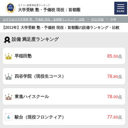
オリコン顧客満足度ランキング
大学受験 塾・予備校 現役：首都圏
おすすめの大学受験 塾・予備校 現役：首都圏ランキング・比較
2011年版
設備
【2011年】大学受験 塾・予備校 現役：首都圏の設備ランキング・比較
設備 満足度ランキング
早稲田塾
85
.50
点
四谷学院（現役生コース）
78
.80
点
東進ハイスクール
78
.00
点
駿台（現役フロンティア）
77
.60
点