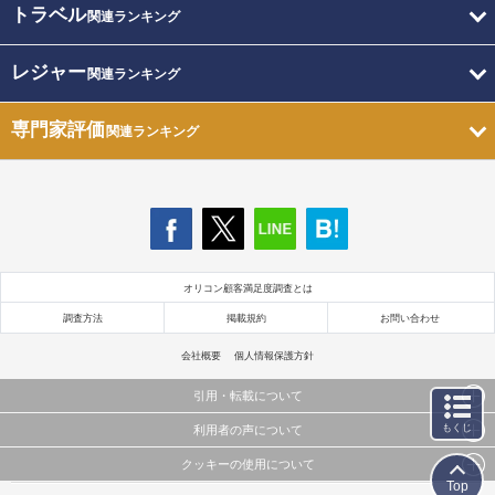
トラベル
関連ランキング
レジャー
関連ランキング
専門家評価
関連ランキング
オリコン顧客満足度調査とは
調査方法
掲載規約
お問い合わせ
会社概要
個人情報保護方針
引用・転載について
もくじ
利用者の声について
当サイトで公開されている情報（文字、写真、イラスト、画像データ等）及びこれらの配置・
編集および構造などについての著作権は株式会社oricon MEに帰属しております。
クッキーの使用について
当サイトに掲載している内容はすべてサービスの利用者が提出された見解・感想です。
これらの情報を権利者の許可なく無断転載・複製などの二次利用を行うことは固く禁じており
Top
弊社が内容について正確性を含め一切保証するものではありません。
ます。