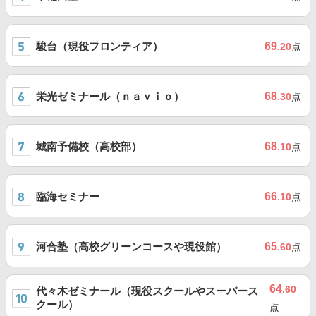
駿台（現役フロンティア）
69
.20
点
栄光ゼミナール（ｎａｖｉｏ）
68
.30
点
城南予備校（高校部）
68
.10
点
臨海セミナー
66
.10
点
河合塾（高校グリーンコースや現役館）
65
.60
点
64
.60
代々木ゼミナール（現役スクールやスーパース
クール）
点