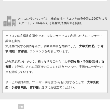
オリコンランキングは、株式会社オリコンを前身企業に1967年より
スタート。2006年からは顧客満足度調査を開始。
オリコン顧客満足度調査では、実際にサービスを利用した
人にアンケート
調査を実施。
満足度に関する回答を基に、調査企業
社を対象にした「
大学受験 塾・予備
校 現役：首都圏
」ランキングを発表しています。
総合満足度だけでなく、様々な切り口から「
大学受験 塾・予備校 現役：首
都圏
」を評価。さらに回答者の口コミや評判といった、実際のユーザーの
声も掲載しています。
サービス検討の際、“ユーザー満足度”からも比較することで「
大学受験
塾・予備校 現役：首都圏
」選びにお役立てください。
PR