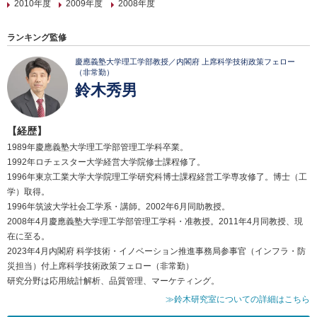
2010年度
2009年度
2008年度
ランキング監修
慶應義塾大学理工学部教授／内閣府 上席科学技術政策フェロー
（非常勤）
鈴木秀男
【経歴】
1989年慶應義塾大学理工学部管理工学科卒業。
1992年ロチェスター大学経営大学院修士課程修了。
1996年東京工業大学大学院理工学研究科博士課程経営工学専攻修了。博士（工
学）取得。
1996年筑波大学社会工学系・講師。2002年6月同助教授。
2008年4月慶應義塾大学理工学部管理工学科・准教授。2011年4月同教授、現
在に至る。
2023年4月内閣府 科学技術・イノベーション推進事務局参事官（インフラ・防
災担当）付上席科学技術政策フェロー（非常勤）
研究分野は応用統計解析、品質管理、マーケティング。
≫鈴木研究室についての詳細はこちら