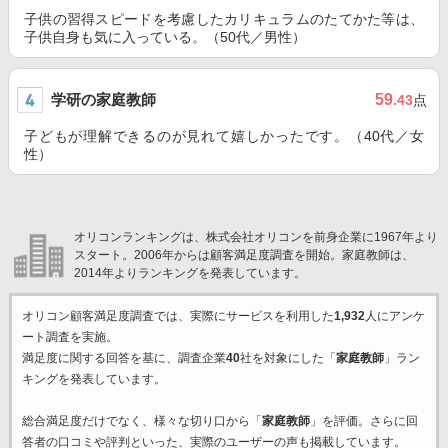
子供の習得スピードを考慮したカリキュラムのたてかた等は、
子供自身も気に入っている。（50代／男性）
学研の家庭教師
59
.43
点
子どもが理解できるのが見れて嬉しかったです。（40代／女
性）
オリコンランキングは、株式会社オリコンを前身企業に1967年より
スタート。2006年からは顧客満足度調査を開始。家庭教師は、
2014年よりランキングを発表しています。
オリコン顧客満足度調査では、実際にサービスを利用した
1,932
人にアンケ
ート調査を実施。
満足度に関する回答を基に、調査企業
40
社を対象にした「
家庭教師
」ラン
キングを発表しています。
総合満足度だけでなく、様々な切り口から「
家庭教師
」を評価。さらに回
答者の口コミや評判といった、実際のユーザーの声も掲載しています。