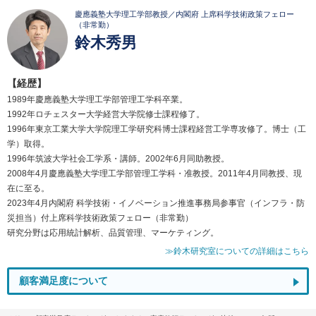
慶應義塾大学理工学部教授／内閣府 上席科学技術政策フェロー
（非常勤）
鈴木秀男
【経歴】
1989年慶應義塾大学理工学部管理工学科卒業。
1992年ロチェスター大学経営大学院修士課程修了。
1996年東京工業大学大学院理工学研究科博士課程経営工学専攻修了。博士（工
学）取得。
1996年筑波大学社会工学系・講師。2002年6月同助教授。
2008年4月慶應義塾大学理工学部管理工学科・准教授。2011年4月同教授、現
在に至る。
2023年4月内閣府 科学技術・イノベーション推進事務局参事官（インフラ・防
災担当）付上席科学技術政策フェロー（非常勤）
研究分野は応用統計解析、品質管理、マーケティング。
≫鈴木研究室についての詳細はこちら
顧客満足度について