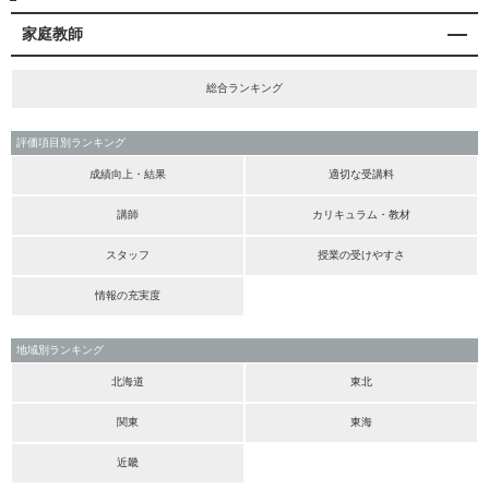
家庭教師
総合ランキング
評価項目別ランキング
成績向上・結果
適切な受講料
講師
カリキュラム・教材
スタッフ
授業の受けやすさ
情報の充実度
地域別ランキング
北海道
東北
関東
東海
近畿