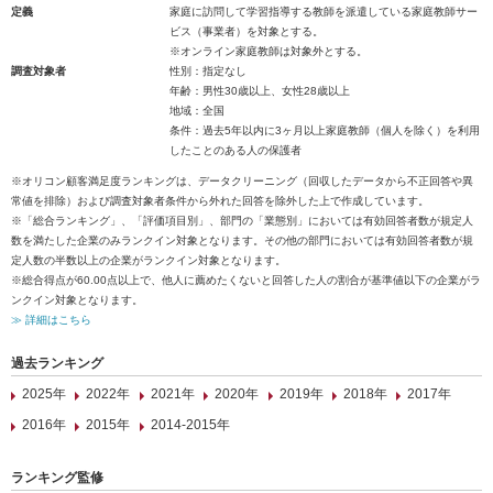
定義
家庭に訪問して学習指導する教師を派遣している家庭教師サー
ビス（事業者）を対象とする。
※オンライン家庭教師は対象外とする。
調査対象者
性別：指定なし
年齢：男性30歳以上、女性28歳以上
地域：全国
条件：過去5年以内に3ヶ月以上家庭教師（個人を除く）を利用
したことのある人の保護者
※オリコン顧客満足度ランキングは、データクリーニング（回収したデータから不正回答や異
常値を排除）および調査対象者条件から外れた回答を除外した上で作成しています。
※「総合ランキング」、「評価項目別」、部門の「業態別」においては有効回答者数が規定人
数を満たした企業のみランクイン対象となります。その他の部門においては有効回答者数が規
定人数の半数以上の企業がランクイン対象となります。
※総合得点が60.00点以上で、他人に薦めたくないと回答した人の割合が基準値以下の企業がラ
ンクイン対象となります。
≫ 詳細はこちら
過去ランキング
2025年
2022年
2021年
2020年
2019年
2018年
2017年
2016年
2015年
2014-2015年
ランキング監修