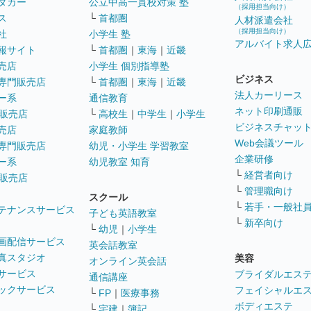
タカー
公立中高一貫校対策 塾
（採用担当向け）
ス
└
首都圏
人材派遣会社
（採用担当向け）
社
小学生 塾
アルバイト求人
報サイト
└
首都圏
｜
東海
｜
近畿
売店
小学生 個別指導塾
ビジネス
専門販売店
└
首都圏
｜
東海
｜
近畿
法人カーリース
ー系
通信教育
ネット印刷通販
販売店
└
高校生
｜
中学生
｜
小学生
ビジネスチャッ
売店
家庭教師
Web会議ツール
専門販売店
幼児・小学生 学習教室
企業研修
ー系
幼児教室 知育
└
経営者向け
販売店
└
管理職向け
スクール
└
若手・一般社
テナンスサービス
子ども英語教室
└
新卒向け
└
幼児
｜
小学生
画配信サービス
英会話教室
真スタジオ
美容
オンライン英会話
サービス
ブライダルエス
通信講座
ックサービス
フェイシャルエ
└
FP
｜
医療事務
ボディエステ
└
宅建
｜
簿記