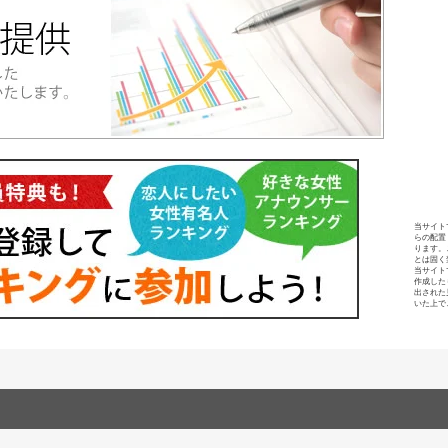
当サイト
らの配置
ります。
とは固く
当サイト
作成した
出された
いた上で