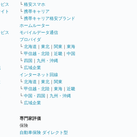
ービス
└
格安スマホ
サイト
└
携帯キャリア
└
携帯キャリア格安ブランド
ホームルーター
ービス
モバイルデータ通信
ト
プロバイダ
└
北海道
｜
東北
｜
関東
｜
東海
└
甲信越・北陸
｜
近畿
｜
中国
└
四国
｜
九州・沖縄
職
└
広域企業
インターネット回線
遣
└
北海道
｜
東北
｜
関東
└
甲信越・北陸
｜
東海
｜
近畿
ス
└
中国・四国
｜
九州・沖縄
└
広域企業
専門家評価
ト
保険
自動車保険 ダイレクト型