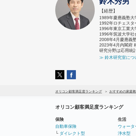
鈴木秀男
【経歴】
1989年慶應義塾
1992年ロチェス
1996年東京工業
1996年筑波大学
2008年4月慶應
2023年4月内閣
研究分野は応用統
≫ 鈴木研究室につ
オリコン顧客満足度ランキング
おすすめの家庭教
オリコン顧客満足度ランキング
保険
生活
自動車保険
ウォータ
└
ダイレクト型
浄水型