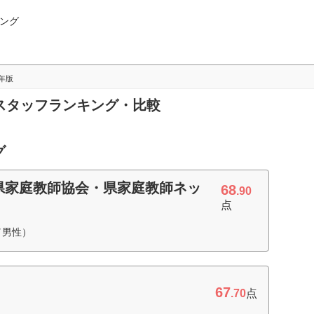
ング
5年版
師のスタッフランキング・比較
グ
県家庭教師協会・県家庭教師ネッ
68
.90
点
／男性）
67
.70
点