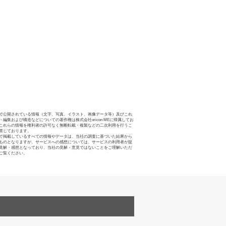
で公開されている情報（文字、写真、イラスト、画像データ等）及びこれ
・編集および構造などについての著作権は株式会社oricon MEに帰属してお
これらの情報を権利者の許可なく無断転載・複製などの二次利用を行うこ
禁じております。
で掲載しているすべての情報やデータは、当社の調査に基づいた結果から
ものとなりますが、サービスへの感想については、サービスの利用者が提
見解・感想となっており、当社の見解・意見ではないことをご理解いただ
ご覧ください。