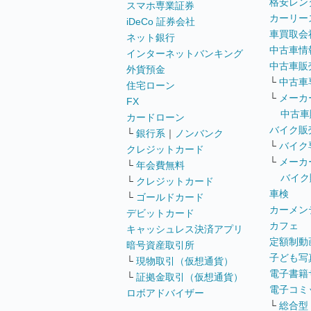
格安レン
スマホ専業証券
カーリー
iDeCo 証券会社
車買取会
ネット銀行
中古車情
インターネットバンキング
中古車販
外貨預金
└
中古車
住宅ローン
└
メーカ
FX
中古車
カードローン
バイク販
└
銀行系
｜
ノンバンク
└
バイク
クレジットカード
└
メーカ
└
年会費無料
バイク
└
クレジットカード
車検
└
ゴールドカード
カーメン
デビットカード
カフェ
キャッシュレス決済アプリ
定額制動
暗号資産取引所
子ども写
└
現物取引（仮想通貨）
電子書籍
└
証拠金取引（仮想通貨）
電子コミ
ロボアドバイザー
└
総合型