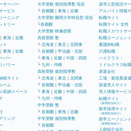
ーサーバー
大学受験 個別指導塾 現役
逆求人型就活サ
サービス
└
首都圏
｜
東海
｜
近畿
アルバイト情報
リーニング
大学受験 難関大学特化型 現役
転職サイト
ンドリー
└
首都圏
転職サイト 女性
大学受験 映像授業
転職スカウトサ
｜
東海
｜
近畿
高校受験 塾
転職エージェン
ット
└
北海道
｜
東北
｜
北関東
看護師転職
｜
東海
｜
近畿
└
首都圏
｜
甲信越・北陸
介護転職
ーパー
└
東海
｜
近畿
｜
中国・四国
ハイクラス・
リバリー
└
九州・沖縄
ミドルクラス転
高校受験 個別指導塾
派遣会社
納税サイト
└
北海道
｜
東北
｜
北関東
工場・製造業派
ルーム
└
首都圏
｜
甲信越・北陸
派遣求人サイト
ル収納スペース
└
東海
｜
近畿
｜
中国・四国
求人情報サービ
ナ
└
九州・沖縄
転職サイト
（採用担当向け）
中学受験 塾
新卒採用サイト
社
└
首都圏
｜
東海
｜
近畿
（採用担当向け）
アリング
中学受験 個別指導塾
新卒エージェン
（採用担当向け）
ー
└
首都圏
人材紹介会社