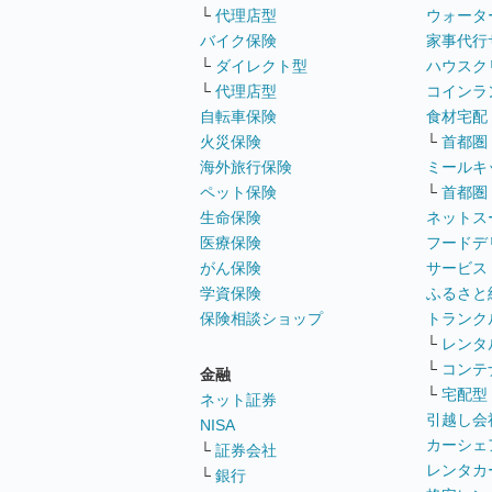
└
代理店型
ウォータ
バイク保険
家事代行
└
ダイレクト型
ハウスク
└
代理店型
コインラ
自転車保険
食材宅配
火災保険
└
首都圏
海外旅行保険
ミールキ
ペット保険
└
首都圏
生命保険
ネットス
医療保険
フードデ
がん保険
サービス
学資保険
ふるさと
保険相談ショップ
トランク
└
レンタ
└
コンテ
金融
└
宅配型
ネット証券
引越し会
NISA
カーシェ
└
証券会社
レンタカ
└
銀行