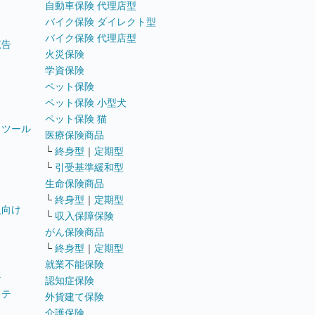
自動車保険 代理店型
バイク保険 ダイレクト型
バイク保険 代理店型
広告
火災保険
学資保険
ペット保険
ペット保険 小型犬
ペット保険 猫
トツール
医療保険商品
└
終身型
｜
定期型
└
引受基準緩和型
生命保険商品
└
終身型
｜
定期型
員向け
└
収入保障保険
がん保険商品
└
終身型
｜
定期型
就業不能保険
テ
認知症保険
ステ
外貨建て保険
介護保険