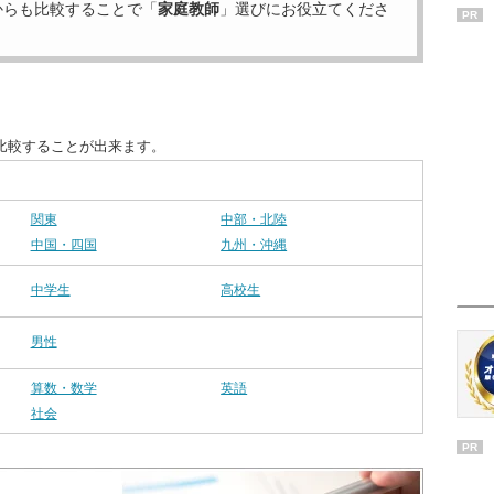
からも比較することで「
家庭教師
」選びにお役立てくださ
PR
比較することが出来ます。
関東
中部・北陸
中国・四国
九州・沖縄
中学生
高校生
男性
算数・数学
英語
社会
PR