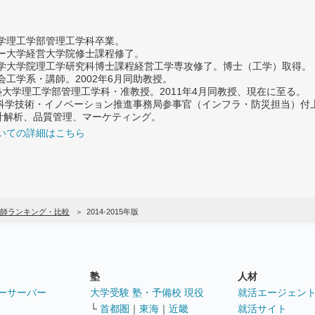
大学理工学部管理工学科卒業。
ター大学経営大学院修士課程修了。
大学大学院理工学研究科博士課程経営工学専攻修了。博士（工学）取得。
社会工学系・講師。2002年6月同助教授。
義塾大学理工学部管理工学科・准教授。2011年4月同教授、現在に至る。
府 科学技術・イノベーション推進事務局参事官（インフラ・防災担当）
計解析、品質管理、マーケティング。
いての詳細はこちら
師ランキング・比較
2014-2015年版
塾
人材
ーサーバー
大学受験 塾・予備校 現役
就活エージェン
└
首都圏
｜
東海
｜
近畿
就活サイト