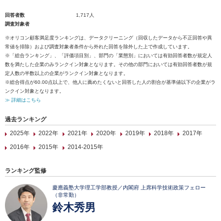
回答者数
1,717人
調査対象者
※オリコン顧客満足度ランキングは、データクリーニング（回収したデータから不正回答や異
常値を排除）および調査対象者条件から外れた回答を除外した上で作成しています。
※「総合ランキング」、「評価項目別」、部門の「業態別」においては有効回答者数が規定人
数を満たした企業のみランクイン対象となります。その他の部門においては有効回答者数が規
定人数の半数以上の企業がランクイン対象となります。
※総合得点が60.00点以上で、他人に薦めたくないと回答した人の割合が基準値以下の企業がラ
ンクイン対象となります。
≫ 詳細はこちら
過去ランキング
2025年
2022年
2021年
2020年
2019年
2018年
2017年
2016年
2015年
2014-2015年
ランキング監修
慶應義塾大学理工学部教授／内閣府 上席科学技術政策フェロー
（非常勤）
鈴木秀男