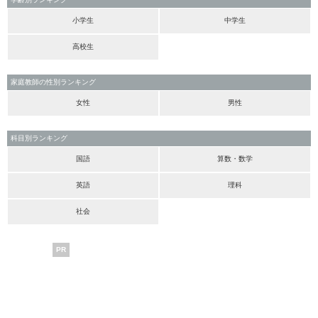
小学生
中学生
高校生
家庭教師の性別ランキング
女性
男性
科目別ランキング
国語
算数・数学
英語
理科
社会
PR