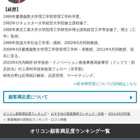
【経歴】
1989年慶應義塾大学理工学部管理工学科卒業。
1992年ロチェスター大学経営大学院修士課程修了。
1996年東京工業大学大学院理工学研究科博士課程経営工学専攻修了。博士（工
学）取得。
1996年筑波大学社会工学系・講師。2002年6月同助教授。
2008年4月慶應義塾大学理工学部管理工学科・准教授。2011年4月同教授、現
在に至る。
2023年4月内閣府 科学技術・イノベーション推進事務局参事官（インフラ・防
災担当）付上席科学技術政策フェロー（非常勤）
研究分野は応用統計解析、品質管理、マーケティング。
≫鈴木研究室についての詳細はこちら
顧客満足度について
オリコン顧客満足度ランキング
おすすめの家庭教師ランキング・比較
2014-2015年版
家庭教師の高校生ランキング・口コミ情報
オリコン顧客満足度
ランキング一覧