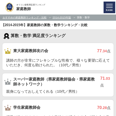
オリコン顧客満足度ランキング
家庭教師
おすすめの家庭教師ランキング・比較
2014-2015年版
算数・数学
【2014-2015年】家庭教師の算数・数学ランキング・比較
算数・数学 満足度ランキング
東大家庭教師友の会
77
.34
点
講師の方が非常にフレキシブルな性格で、様々な要望に応えて
いただき、何度も助けられた。（10代／男性）
71
.03
スーパー家庭教師（県家庭教師協会・県家庭教
師ネットワーク）
点
親身になっておしえてくれる（10代／男性）
学生家庭教師会
70
.28
点