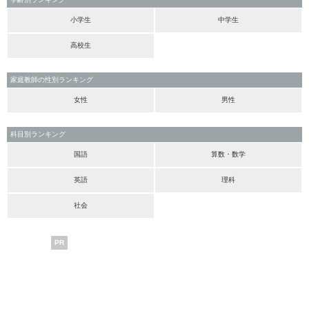
小学生
中学生
高校生
家庭教師の性別ランキング
女性
男性
科目別ランキング
国語
算数・数学
英語
理科
社会
PR