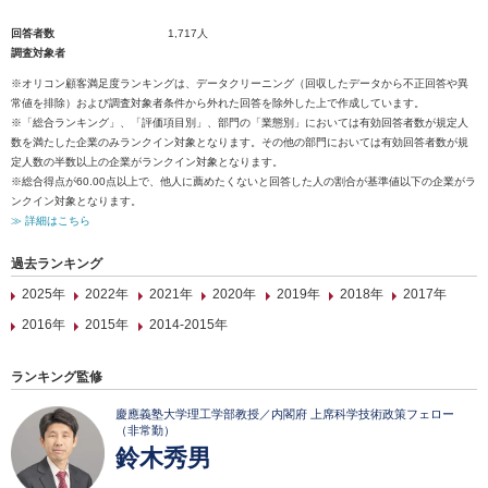
回答者数
1,717人
調査対象者
※オリコン顧客満足度ランキングは、データクリーニング（回収したデータから不正回答や異
常値を排除）および調査対象者条件から外れた回答を除外した上で作成しています。
※「総合ランキング」、「評価項目別」、部門の「業態別」においては有効回答者数が規定人
数を満たした企業のみランクイン対象となります。その他の部門においては有効回答者数が規
定人数の半数以上の企業がランクイン対象となります。
※総合得点が60.00点以上で、他人に薦めたくないと回答した人の割合が基準値以下の企業がラ
ンクイン対象となります。
≫ 詳細はこちら
過去ランキング
2025年
2022年
2021年
2020年
2019年
2018年
2017年
2016年
2015年
2014-2015年
ランキング監修
慶應義塾大学理工学部教授／内閣府 上席科学技術政策フェロー
（非常勤）
鈴木秀男