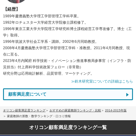
【経歴】
1989年慶應義塾大学理工学部管理工学科卒業。
1992年ロチェスター大学経営大学院修士課程修了。
1996年東京工業大学大学院理工学研究科博士課程経営工学専攻修了。博士（工
学）取得。
1996年筑波大学社会工学系・講師。2002年6月同助教授。
2008年4月慶應義塾大学理工学部管理工学科・准教授。2011年4月同教授、現
在に至る。
2023年4月内閣府 科学技術・イノベーション推進事務局参事官（インフラ・防
災担当）付上席科学技術政策フェロー（非常勤）
研究分野は応用統計解析、品質管理、マーケティング。
≫鈴木研究室についての詳細はこちら
顧客満足度について
オリコン顧客満足度ランキング
おすすめの家庭教師ランキング・比較
2014-2015年版
家庭教師の算数・数学ランキング・口コミ情報
オリコン顧客満足度
ランキング一覧