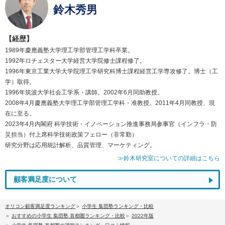
鈴木秀男
【経歴】
1989年慶應義塾大学理工学部管理工学科卒業。
1992年ロチェスター大学経営大学院修士課程修了。
1996年東京工業大学大学院理工学研究科博士課程経営工学専攻修了。博士（工
学）取得。
1996年筑波大学社会工学系・講師。2002年6月同助教授。
2008年4月慶應義塾大学理工学部管理工学科・准教授。2011年4月同教授、現
在に至る。
2023年4月内閣府 科学技術・イノベーション推進事務局参事官（インフラ・防
災担当）付上席科学技術政策フェロー（非常勤）
研究分野は応用統計解析、品質管理、マーケティング。
≫鈴木研究室についての詳細はこちら
顧客満足度について
オリコン顧客満足度ランキング
小学生 集団塾ランキング・比較
おすすめの小学生 集団塾 首都圏ランキング・比較
2022年版