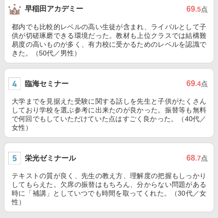
早稲田アカデミー
69
.5
点
都内でも比較的レベルの高い生徒が含まれ、ライバルとして子
供が切磋琢磨できる環境だった。教材も上位クラスでは結構難
易度の高いものが多く、有力校に受かるためのレベルを認識で
きた。（50代／男性）
臨海セミナー
69
.4
点
大学までを見据えた受験に関する話しを先生と子供がたくさん
しており学校を選ぶ参考に出来たのが良かった。振替等も無料
で何回でもしていただけていた点はすごく良かった。（40代／
女性）
栄光ゼミナール
68
.7
点
テキストの質が良く、先生の教え方、理解度の把握もしっかり
してもらえた。欠席の振替はもちろん、分からない問題がある
時に「補講」としていつでも時間を取ってくれた。（30代／女
性）