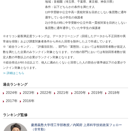
地域：首都圏（埼玉県、千葉県、東京都、神奈川県）
条件：以下どちらかの条件を満たす人
1)中学受験や公立中高一貫校対策を目的としない集団塾に通年
通学している小学生の保護者
2)小学生の時に中学受験や公立中高一貫校対策を目的としない
集団塾に通年通学していた中学生の保護者
※オリコン顧客満足度ランキングは、データクリーニング（回収したデータから不正回答や異
常値を排除）および調査対象者条件から外れた回答を除外した上で作成しています。
※「総合ランキング」、「評価項目別」、部門の「業態別」においては有効回答者数が規定人
数を満たした企業のみランクイン対象となります。その他の部門においては有効回答者数が規
定人数の半数以上の企業がランクイン対象となります。
※総合得点が60.0点以上で、他人に薦めたくないと回答した人の割合が基準値以下の企業がラ
ンクイン対象となります。
≫ 詳細はこちら
過去ランキング
2024年
2023年
2022年
2021年
2020年
2019年
2018年
2017年
2016年
ランキング監修
慶應義塾大学理工学部教授／内閣府 上席科学技術政策フェロー
（非常勤）