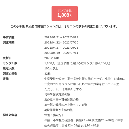
サンプル数
1,808
人
この小学生 集団塾 首都圏ランキングは、オリコンの以下の調査に基づいています。
事前調査
2022/01/31～2022/04/21
調査期間
2022/04/22～2022/07/25
2021/04/27～2021/06/23
2020/06/19～2020/07/14
更新日
2022/11/01
サンプル数
1,808人（全国調査における総サンプル数4,854人）
規定人数
100人以上
調査企業数
32社
定義
中学受験や公立中高一貫校対策を目的とせず、小学生を対象に
一定のカリキュラムに沿った形で集団授業を行っている塾
ただし、以下は対象外とする
1)中学受験対策の塾
2)公立中高一貫校対策の塾
3)一部の教科のみを扱っている塾
4)映像授業が主体の塾
調査対象者
性別：指定なし
年齢：小学生の保護者：男性27～69歳 女性25～69歳 ／中学
生の保護者：男性32～69歳 女性30～69歳