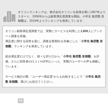
オリコンランキングは、株式会社オリコンを前身企業に1967年より
スタート。2006年からは顧客満足度調査を開始。小学生 集団塾 首
都圏は、2016年よりランキングを発表しています。
オリコン顧客満足度調査では、実際にサービスを利用した
1,808
人にアンケ
ート調査を実施。
満足度に関する回答を基に、調査企業
32
社を対象にした「
小学生 集団塾 首
都圏
」ランキングを発表しています。
総合満足度だけでなく、様々な切り口から「
小学生 集団塾 首都圏
」を評
価。さらに回答者の口コミや評判といった、実際のユーザーの声も掲載し
ています。
サービス検討の際、“ユーザー満足度”からも比較することで「
小学生 集団
塾 首都圏
」選びにお役立てください。
PR