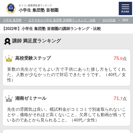
オリコン顧客満足度ランキング
小学生 集団塾 首都圏
小学生 集団塾
おすすめの小学生 集団塾 首都圏ランキング・比較
2022年版
講師
【2022年】小学生 集団塾 首都圏の講師ランキング・比較
講師 満足度ランキング
高校受験ステップ
75
.0
点
算数の先生がとてもよい方で子供にあった接し方をしてくれ
た。人数が少なかったので対応できたそうです。（40代／女
性）
湘南ゼミナール
71
.7
点
先生の雰囲気は良い。模試料金がコミコミで別途取られないこ
とや，価格がそれほど高くないこと。欠席しても動画が残って
いるのであとから見られること。（40代／女性）