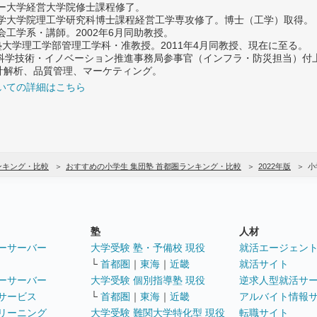
ター大学経営大学院修士課程修了。
大学大学院理工学研究科博士課程経営工学専攻修了。博士（工学）取得。
社会工学系・講師。2002年6月同助教授。
義塾大学理工学部管理工学科・准教授。2011年4月同教授、現在に至る。
府 科学技術・イノベーション推進事務局参事官（インフラ・防災担当）
計解析、品質管理、マーケティング。
いての詳細はこちら
ンキング・比較
おすすめの小学生 集団塾 首都圏ランキング・比較
2022年版
小
塾
人材
ーサーバー
大学受験 塾・予備校 現役
就活エージェン
└
首都圏
｜
東海
｜
近畿
就活サイト
ーサーバー
大学受験 個別指導塾 現役
逆求人型就活サ
サービス
└
首都圏
｜
東海
｜
近畿
アルバイト情報
リーニング
大学受験 難関大学特化型 現役
転職サイト