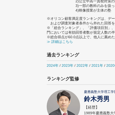
2)公立中高一貫校対策
3)一部の教科のみを扱
4)映像授業が主体の塾
※オリコン顧客満足度ランキングは、デー
および調査対象者条件から外れた回答を
※「総合ランキング」、「評価項目別」、
門においては有効回答者数が規定人数の半
※総合得点が60.0点以上で、他人に薦
≫ 詳細はこちら
過去ランキング
2024年
/
2023年
/
2022年
/
2021年
/
202
ランキング監修
慶應義塾大学理工学
鈴木秀男
【経歴】
1989年慶應義塾