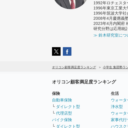
1992年ロチェス
1996年東京工業
1996年筑波大学
2008年4月慶應
2023年4月内閣
研究分野は応用統
≫ 鈴木研究室につ
オリコン顧客満足度ランキング
小学生 集団塾ラ
オリコン顧客満足度ランキング
保険
生活
自動車保険
ウォータ
└
ダイレクト型
浄水型
└
代理店型
ウォータ
バイク保険
家事代行
└
ダイレクト型
ハウスク