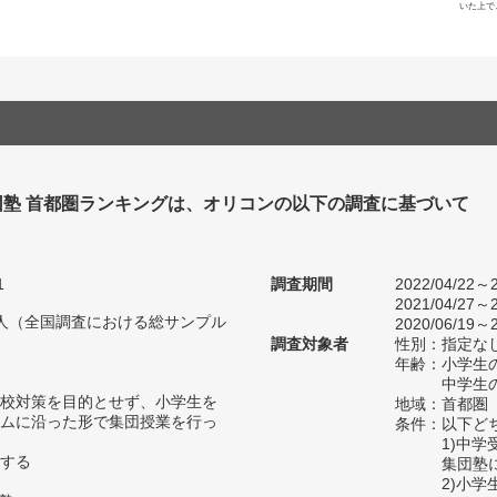
いた上で
団塾 首都圏ランキングは、オリコンの以下の調査に基づいて
1
調査期間
2022/04/22～2
2021/04/27～2
08人（全国調査における総サンプル
2020/06/19～2
調査対象者
性別：指定な
年齢：小学生の
中学生の
校対策を目的とせず、小学生を
地域：首都圏
ムに沿った形で集団授業を行っ
条件：以下ど
1)中
する
集団塾
2)小