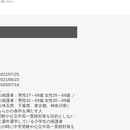
ご覧ください。
022/07/25
021/06/23
020/07/14
し
保護者：男性27～69歳 女性25～69歳 ／
保護者：男性32～69歳 女性30～69歳
（埼玉県、千葉県、東京都、神奈川県）
ちらかの条件を満たす人
学受験や公立中高一貫校対策を目的としない
に通年通学している小学生の保護者
学生の時に中学受験や公立中高一貫校対策を