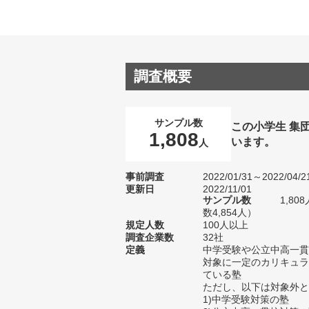
調査概要
サンプル数
この小学生 集
1,808
います。
人
事前調査
2022/01/31～2022/04/2
更新日
2022/11/01
サンプル数
1,8
数4,854人）
規定人数
100人以上
調査企業数
32社
定義
中学受験や公立中高一貫
対象に一定のカリキュラ
ている塾
ただし、以下は対象外と
1)中学受験対策の塾