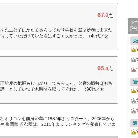
67
.0
点
小学
評
しを先生と子供がたくさんしており学校を選ぶ参考に出来た
もしていただけていた点はすごく良かった。（40代／女
受
65
.4
点
適
、理解度の把握もしっかりしてもらえた。欠席の振替はもち
講」としていつでも時間を取ってくれた。（30代／女
オリコンを前身企業に1967年よりスタート。2006年から
適
 集団塾 首都圏は、2016年よりランキングを発表していま