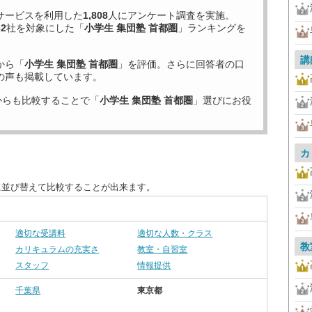
サービスを利用した
1,808
人にアンケート調査を実施。
32
社を対象にした「
小学生 集団塾 首都圏
」ランキングを
講
から「
小学生 集団塾 首都圏
」を評価。さらに回答者の口
の声も掲載しています。
からも比較することで「
小学生 集団塾 首都圏
」選びにお役
カ
に並び替えて比較することが出来ます。
適切な受講料
適切な人数・クラス
教
カリキュラムの充実さ
教室・自習室
スタッフ
情報提供
千葉県
東京都