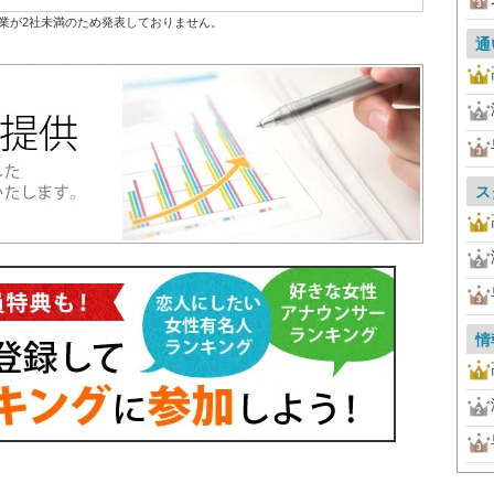
業が2社未満のため発表しておりません。
通
ス
情