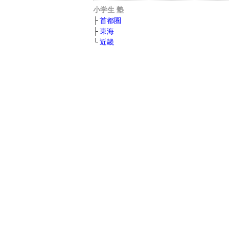
小学生 塾
首都圏
東海
近畿