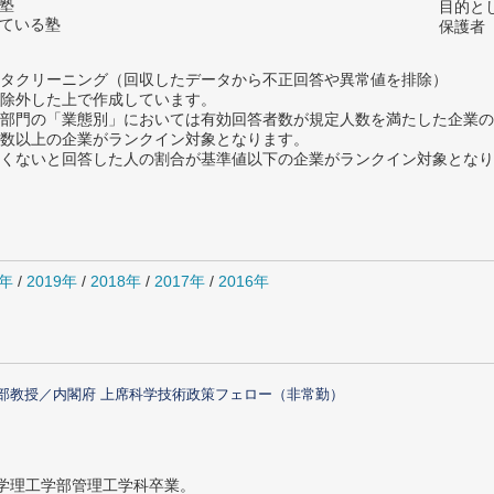
の塾
目的と
っている塾
保護者
タクリーニング（回収したデータから不正回答や異常値を排除）
除外した上で作成しています。
部門の「業態別」においては有効回答者数が規定人数を満たした企業の
数以上の企業がランクイン対象となります。
めたくないと回答した人の割合が基準値以下の企業がランクイン対象とな
0年
/
2019年
/
2018年
/
2017年
/
2016年
部教授／内閣府 上席科学技術政策フェロー（非常勤）
大学理工学部管理工学科卒業。