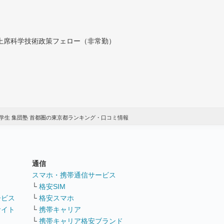
付上席科学技術政策フェロー（非常勤）
学生 集団塾 首都圏の東京都ランキング・口コミ情報
通信
ト
スマホ・携帯通信サービス
└
格安SIM
ービス
└
格安スマホ
サイト
└
携帯キャリア
└
携帯キャリア格安ブランド