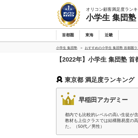
オリコン顧客満足度ランキ
小学生 集団塾
首都圏
東海
近畿
小学生 集団塾
おすすめの小学生 集団塾 首都圏
【2022年】小学生 集団塾
東京都 満足度ランキング
早稲田アカデミー
都内でも比較的レベルの高い生徒が
教材も上位クラスでは結構難易度の
た。（50代／男性）