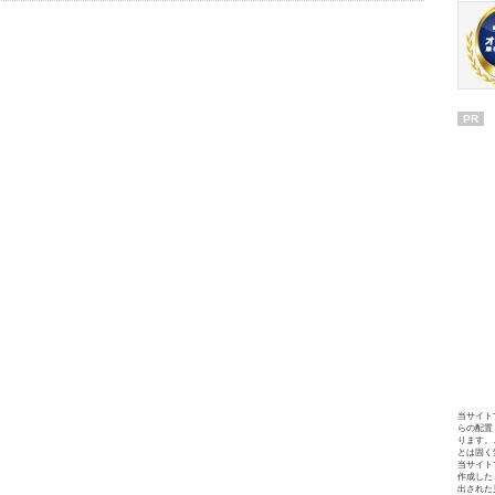
PR
当サイト
らの配置
ります。
とは固く
当サイト
作成した
出された