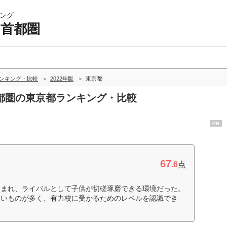
ング
 首都圏
ランキング・比較
2022年版
東京都
 首都圏の東京都ランキング・比較
PR
67
.6
点
含まれ、ライバルとして子供が切磋琢磨できる環境だった。
高いものが多く、有力校に受かるためのレベルを認識でき