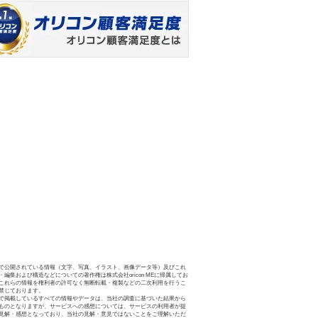
で公開されている情報（文字、写真、イラスト、画像データ等）及びこれ
・編集および構造などについての著作権は株式会社oricon MEに帰属してお
これらの情報を権利者の許可なく無断転載・複製などの二次利用を行うこ
禁じております。
で掲載しているすべての情報やデータは、当社の調査に基づいた結果から
ものとなりますが、サービスへの感想については、サービスの利用者が提
見解・感想となっており、当社の見解・意見ではないことをご理解いただ