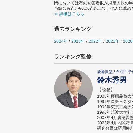
門においては有効回答者数が規定人数の半
※総合得点が60.00点以上で、他人に
≫ 詳細はこちら
過去ランキング
2024年
/
2023年
/
2022年
/
2021年
/
202
ランキング監修
慶應義塾大学理工学
鈴木秀男
【経歴】
1989年慶應義塾
1992年ロチェス
1996年東京工業
1996年筑波大学
2008年4月慶應
2023年4月内閣
研究分野は応用統