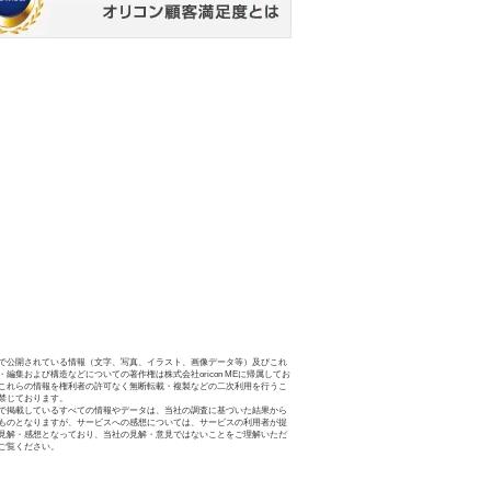
で公開されている情報（文字、写真、イラスト、画像データ等）及びこれ
・編集および構造などについての著作権は株式会社oricon MEに帰属してお
これらの情報を権利者の許可なく無断転載・複製などの二次利用を行うこ
禁じております。
で掲載しているすべての情報やデータは、当社の調査に基づいた結果から
ものとなりますが、サービスへの感想については、サービスの利用者が提
見解・感想となっており、当社の見解・意見ではないことをご理解いただ
ご覧ください。