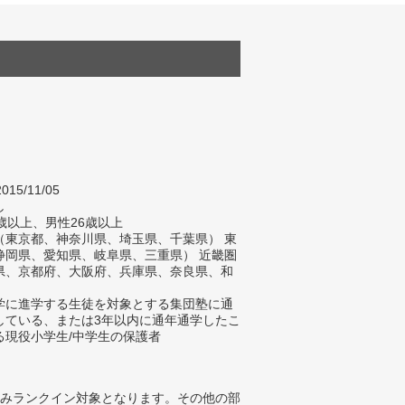
015/11/05
し
歳以上、男性26歳以上
（東京都、神奈川県、埼玉県、千葉県） 東
静岡県、愛知県、岐阜県、三重県） 近畿圏
県、京都府、大阪府、兵庫県、奈良県、和
）
学に進学する生徒を対象とする集団塾に通
している、または3年以内に通年通学したこ
る現役小学生/中学生の保護者
みランクイン対象となります。その他の部