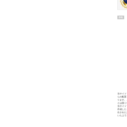
PR
当サイト
らの配置
ります。
とは固く
当サイト
作成した
出された
いた上で