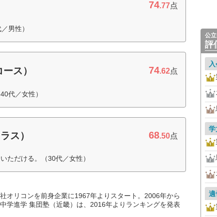
74
）
.77
点
代／男性）
公立
評
入
74
コース）
.62
点
40代／女性）
学
68
クラス）
.50
点
いただける。（30代／女性）
適
オリコンを前身企業に1967年よりスタート。2006年から
中学進学 集団塾（近畿）は、2016年よりランキングを発表