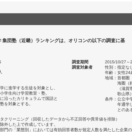
学 集団塾（近畿）ランキングは、オリコンの以下の調査に基
6
調査期間
2015/10/27～2
調査対象者
性別：指定な
人
年齢：女性24
地域：首都圏
海圏（
学に進学する生徒を対象とし、
（滋賀
小学生向け学習教室・塾。
歌山県
に沿ったカリキュラムで国語と
条件：公立中
塾を対象とする。
年通学
とのあ
タクリーニング（回収したデータから不正回答や異常値を排除）
除外した上で作成しています。
部門の「業態別」においては有効回答者数が規定人数を満たした企業の