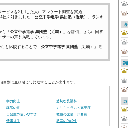
サービスを利用した
人にアンケート調査を実施。
24
社を対象にした「
公立中学進学 集団塾（近畿）
」ランキ
適
から「
公立中学進学 集団塾（近畿）
」を評価。さらに回答
ーザーの声も掲載しています。
からも比較することで「
公立中学進学 集団塾（近畿）
」選
講
を項目別に並び替えて比較することが出来ます。
カ
学力向上
適切な受講料
講師の質
カリキュラムの充実度
自習室の使いやすさ
教室の設備・雰囲気
情報提供
教室の信頼性