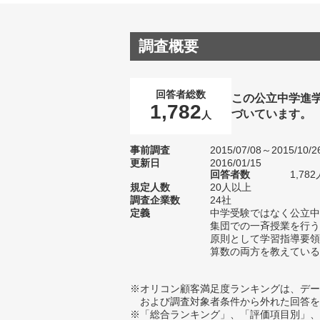
調査概要
回答者総数
この公立中学進
1,782
づいています。
人
事前調査
2015/07/08～2015/10/2
更新日
2016/01/15
回答者数
1,782
規定人数
20人以上
調査企業数
24社
定義
中学受験ではなく公立中
集団での一斉授業を行う
原則として学習指導要領
算数の両方を教えている
※オリコン顧客満足度ランキングは、デー
および調査対象者条件から外れた回答を
※「総合ランキング」、「評価項目別」、