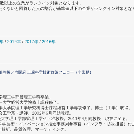
数以上の企業がランクイン対象となります。
薦めたくないと回答した人の割合が基準値以下の企業がランクイン対象とな
0年
/
2019年
/
2017年
/
2016年
部教授／内閣府 上席科学技術政策フェロー（非常勤）
大学理工学部管理工学科卒業。
ター大学経営大学院修士課程修了。
大学大学院理工学研究科博士課程経営工学専攻修了。博士（工学）取得。
社会工学系・講師。2002年6月同助教授。
義塾大学理工学部管理工学科・准教授。2011年4月同教授、現在に至る。
府 科学技術・イノベーション推進事務局参事官（インフラ・防災担当）
計解析、品質管理、マーケティング。