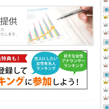
教
自
教
通