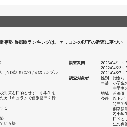
別指導塾 首都圏ランキングは、オリコンの以下の調査に基づい
0
調査期間
2023/04/11～2
2022/04/22～2
97人（全国調査における総サンプル
2021/04/27～2
調査対象者
性別：指定な
年齢：小学生の
中学生の
校対策を目的とせず、小学生を
地域：首都圏
たカリキュラムで個別指導を行
条件：以下ど
1)中
する
個別指
2)小
の塾
目的と
っている塾
生の保