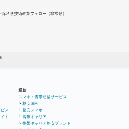
付上席科学技術政策フェロー（非常勤）
版
通信
ト
スマホ・携帯通信サービス
└
格安SIM
ービス
└
格安スマホ
サイト
└
携帯キャリア
└
携帯キャリア格安ブランド