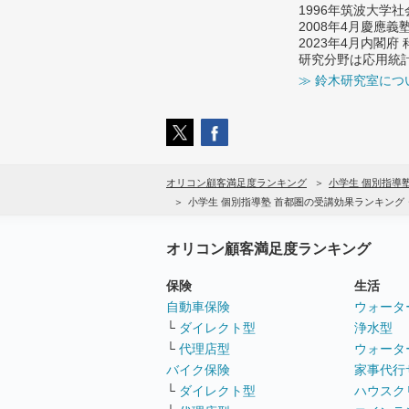
1996年筑波大学
2008年4月慶應
2023年4月内閣
研究分野は応用統
≫ 鈴木研究室につ
オリコン顧客満足度ランキング
小学生 個別指導
小学生 個別指導塾 首都圏の受講効果ランキング
オリコン顧客満足度ランキング
保険
生活
自動車保険
ウォータ
└
ダイレクト型
浄水型
└
代理店型
ウォータ
バイク保険
家事代行
└
ダイレクト型
ハウスク