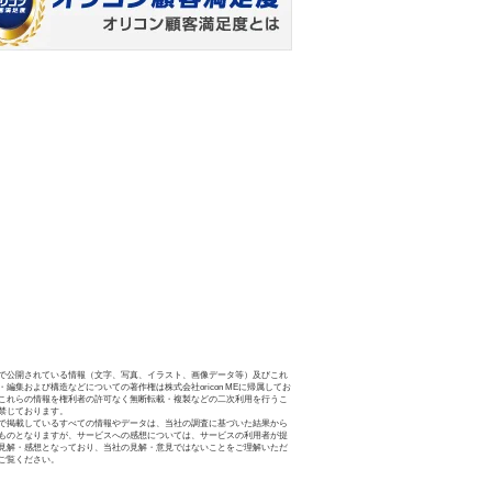
で公開されている情報（文字、写真、イラスト、画像データ等）及びこれ
・編集および構造などについての著作権は株式会社oricon MEに帰属してお
これらの情報を権利者の許可なく無断転載・複製などの二次利用を行うこ
禁じております。
で掲載しているすべての情報やデータは、当社の調査に基づいた結果から
ものとなりますが、サービスへの感想については、サービスの利用者が提
見解・感想となっており、当社の見解・意見ではないことをご理解いただ
ご覧ください。