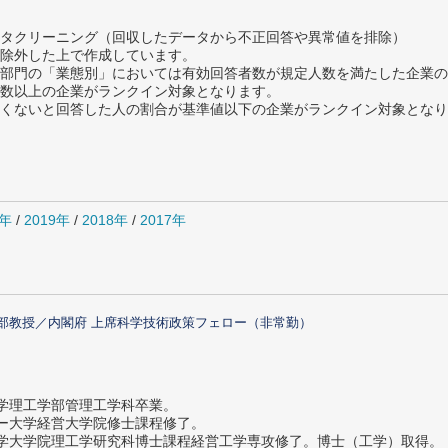
タクリーニング（回収したデータから不正回答や異常値を排除）
除外した上で作成しています。
部門の「業態別」においては有効回答者数が規定人数を満たした企業の
数以上の企業がランクイン対象となります。
めたくないと回答した人の割合が基準値以下の企業がランクイン対象とな
0年
/
2019年
/
2018年
/
2017年
部教授／内閣府 上席科学技術政策フェロー（非常勤）
大学理工学部管理工学科卒業。
ター大学経営大学院修士課程修了。
大学大学院理工学研究科博士課程経営工学専攻修了。博士（工学）取得。