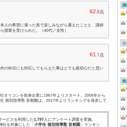
講
62
.8
点
、本人の希望に適った形で楽しみながら通えたことと、講師
ら授業を受けられた。（40代／女性）
カ
61
.7
点
以外の科目にも対応してもらえた事はとても親切心だと思い
教
オリコンを前身企業に1967年よりスタート。2006年から
 個別指導塾 首都圏は、2017年よりランキングを発表して
サービスを利用した
1,797
人にアンケート調査を実施。
40
社を対象にした「
小学生 個別指導塾 首都圏
」ランキン