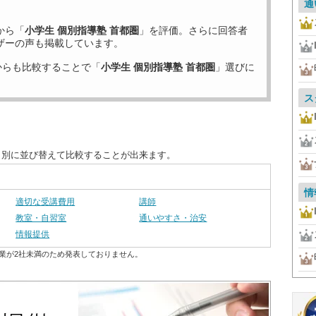
通
から「
小学生 個別指導塾 首都圏
」を評価。さらに回答者
ザーの声も掲載しています。
からも比較することで「
小学生 個別指導塾 首都圏
」選びに
ス
目別に並び替えて比較することが出来ます。
情
適切な受講費用
講師
教室・自習室
通いやすさ・治安
情報提供
業が2社未満のため発表しておりません。