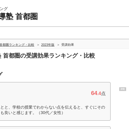
ング
導塾 首都圏
 首都圏ランキング・比較
2023年版
受講効果
導塾 首都圏の受講効果ランキング・比較
グ
PR
64
.4
点
ことと、学校の授業でわからない点を伝えると、すぐにその
も良いと感じます。（30代／女性）