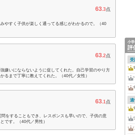
63
.3
点
みやすく子供が楽しく通ってる感じがわかるので。（40
小学
評
63
.2
点
受
勉強嫌いにならないように促してくれた。自己学習のやり方
かるまで丁寧に教えてくれた。（40代／女性）
適
63
.1
点
に質問をすることもでき、レスポンスも早いので、子供の意
とです。（40代／男性）