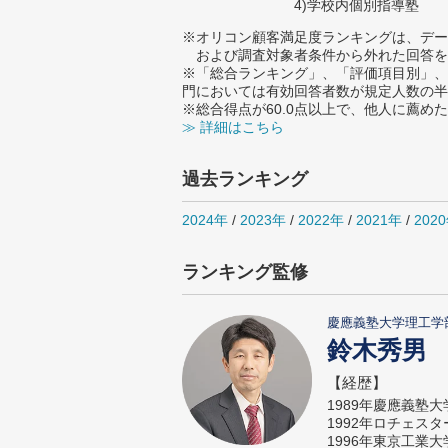
4)学校内個別指導塾
※オリコン顧客満足度ランキングは、デー
および調査対象者条件から外れた回答を
※「総合ランキング」、「評価項目別」、
門においては有効回答者数が規定人数の半
※総合得点が60.0点以上で、他人に薦
≫ 詳細はこちら
過去ランキング
2024年
/
2023年
/
2022年
/
2021年
/
202
ランキング監修
慶應義塾大学理工学
鈴木秀男
【経歴】
1989年慶應義塾
1992年ロチェス
1996年東京工業