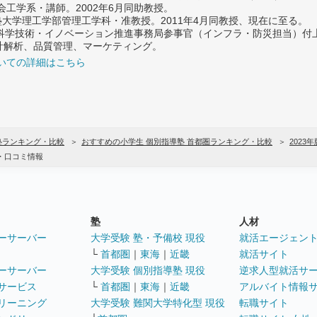
社会工学系・講師。2002年6月同助教授。
義塾大学理工学部管理工学科・准教授。2011年4月同教授、現在に至る。
府 科学技術・イノベーション推進事務局参事官（インフラ・防災担当）
計解析、品質管理、マーケティング。
いての詳細はこちら
塾ランキング・比較
おすすめの小学生 個別指導塾 首都圏ランキング・比較
2023年
・口コミ情報
塾
人材
ーサーバー
大学受験 塾・予備校 現役
就活エージェン
└
首都圏
｜
東海
｜
近畿
就活サイト
ーサーバー
大学受験 個別指導塾 現役
逆求人型就活サ
サービス
└
首都圏
｜
東海
｜
近畿
アルバイト情報
リーニング
大学受験 難関大学特化型 現役
転職サイト