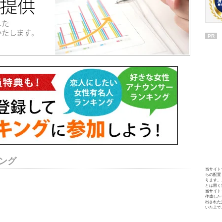
PR
ング
当サイト
らの配置
ります。
とは固く
当サイト
作成した
出された
いた上で