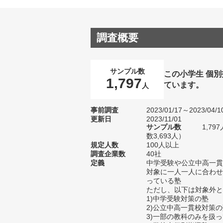
調査概要
サンプル数
この小学生 個
1,797
ています。
人
事前調査
2023/01/17～2023/04/1
更新日
2023/11/01
サンプル数
1,7
数3,693人）
規定人数
100人以上
調査企業数
40社
定義
中学受験や公立中高一貫
対象に一人一人に合わせ
っている塾
ただし、以下は対象外と
1)中学受験対策の塾
2)公立中高一貫校対策
3)一部の教科のみを扱