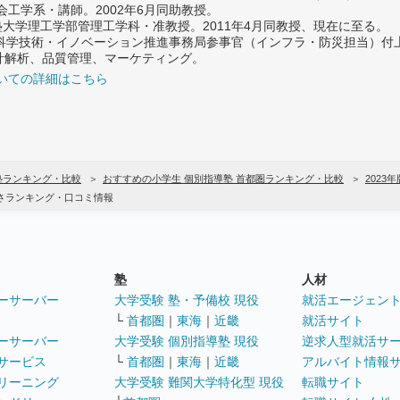
社会工学系・講師。2002年6月同助教授。
義塾大学理工学部管理工学科・准教授。2011年4月同教授、現在に至る。
府 科学技術・イノベーション推進事務局参事官（インフラ・防災担当）
計解析、品質管理、マーケティング。
いての詳細はこちら
塾ランキング・比較
おすすめの小学生 個別指導塾 首都圏ランキング・比較
2023年
実さランキング・口コミ情報
塾
人材
ーサーバー
大学受験 塾・予備校 現役
就活エージェン
└
首都圏
｜
東海
｜
近畿
就活サイト
ーサーバー
大学受験 個別指導塾 現役
逆求人型就活サ
サービス
└
首都圏
｜
東海
｜
近畿
アルバイト情報
リーニング
大学受験 難関大学特化型 現役
転職サイト