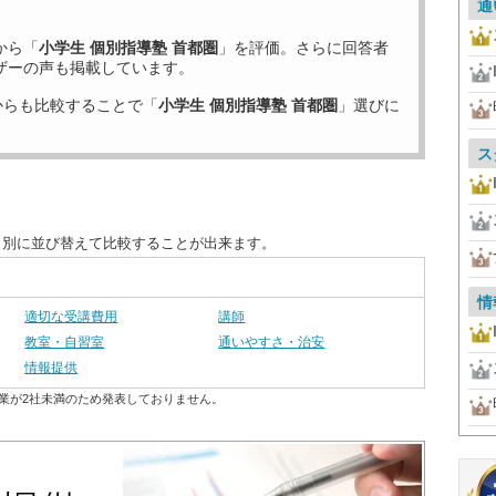
通
から「
小学生 個別指導塾 首都圏
」を評価。さらに回答者
ザーの声も掲載しています。
からも比較することで「
小学生 個別指導塾 首都圏
」選びに
ス
目別に並び替えて比較することが出来ます。
情
適切な受講費用
講師
教室・自習室
通いやすさ・治安
情報提供
業が2社未満のため発表しておりません。