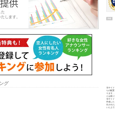
PR
ング
当サイト
らの配置
ります。
とは固く
当サイト
作成した
出された
いた上で