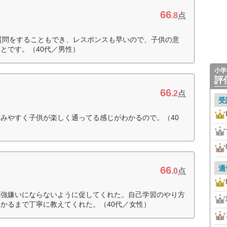
66
.8
点
に質問をすることもでき、レスポンスも早いので、子供の意
とです。（40代／男性）
小学
評
66
.2
点
受
みやすく子供が楽しく通ってる感じがわかるので。（40
適
66
.0
点
勉強嫌いにならないように促してくれた。自己学習のやり方
かるまで丁寧に教えてくれた。（40代／女性）