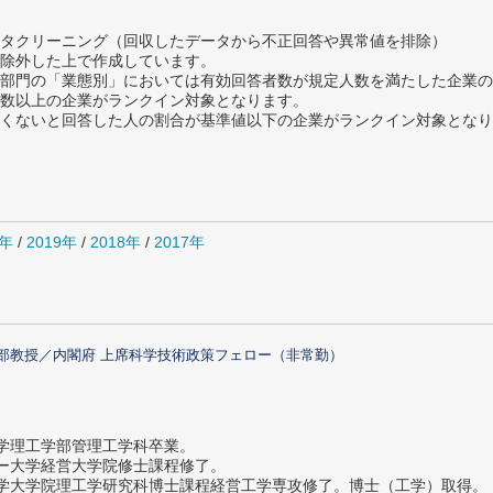
タクリーニング（回収したデータから不正回答や異常値を排除）
除外した上で作成しています。
部門の「業態別」においては有効回答者数が規定人数を満たした企業の
数以上の企業がランクイン対象となります。
めたくないと回答した人の割合が基準値以下の企業がランクイン対象とな
0年
/
2019年
/
2018年
/
2017年
部教授／内閣府 上席科学技術政策フェロー（非常勤）
大学理工学部管理工学科卒業。
ター大学経営大学院修士課程修了。
大学大学院理工学研究科博士課程経営工学専攻修了。博士（工学）取得。