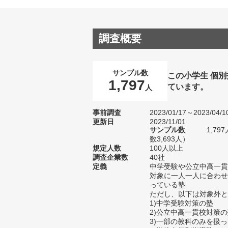
調査概要
サンプル数
この小学生 個
1,797
ています。
人
事前調査
2023/01/17～2023/04/1
更新日
2023/11/01
サンプル数
1,7
数3,693人）
規定人数
100人以上
調査企業数
40社
定義
中学受験や公立中高一貫
対象に一人一人に合わせ
っている塾
ただし、以下は対象外と
1)中学受験対策の塾
2)公立中高一貫校対策
3)一部の教科のみを扱