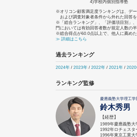
4)学校内個別指導塾
※オリコン顧客満足度ランキングは、デー
および調査対象者条件から外れた回答を
※「総合ランキング」、「評価項目別」、
門においては有効回答者数が規定人数の半
※総合得点が60.0点以上で、他人に薦
≫ 詳細はこちら
過去ランキング
2024年
/
2023年
/
2022年
/
2021年
/
202
ランキング監修
慶應義塾大学理工学
鈴木秀男
【経歴】
1989年慶應義塾
1992年ロチェス
1996年東京工業