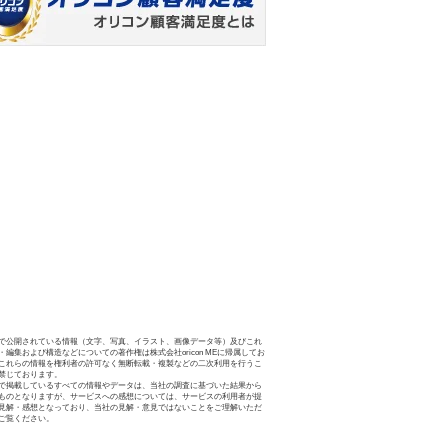
で公開されている情報（文字、写真、イラスト、画像データ等）及びこれ
・編集および構造などについての著作権は株式会社oricon MEに帰属してお
これらの情報を権利者の許可なく無断転載・複製などの二次利用を行うこ
禁じております。
で掲載しているすべての情報やデータは、当社の調査に基づいた結果から
ものとなりますが、サービスへの感想については、サービスの利用者が提
見解・感想となっており、当社の見解・意見ではないことをご理解いただ
ご覧ください。