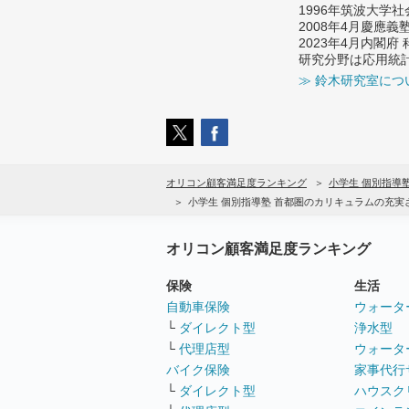
1996年筑波大学
2008年4月慶應
2023年4月内閣
研究分野は応用統
≫ 鈴木研究室につ
オリコン顧客満足度ランキング
小学生 個別指導
小学生 個別指導塾 首都圏のカリキュラムの充
オリコン顧客満足度ランキング
保険
生活
自動車保険
ウォータ
└
ダイレクト型
浄水型
└
代理店型
ウォータ
バイク保険
家事代行
└
ダイレクト型
ハウスク