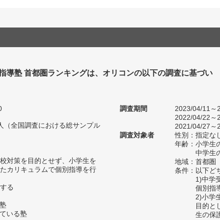
別指導塾 首都圏ランキングは、オリコンの以下の調査に基づい
0
調査期間
2023/04/11～2
2022/04/22～2
97人（全国調査における総サンプル
2021/04/27～2
調査対象者
性別：指定な
年齢：小学生の
中学生の
校対策を目的とせず、小学生を
地域：首都圏
たカリキュラムで個別指導を行
条件：以下ど
1)中
する
個別指
2)小
の塾
目的と
っている塾
生の保