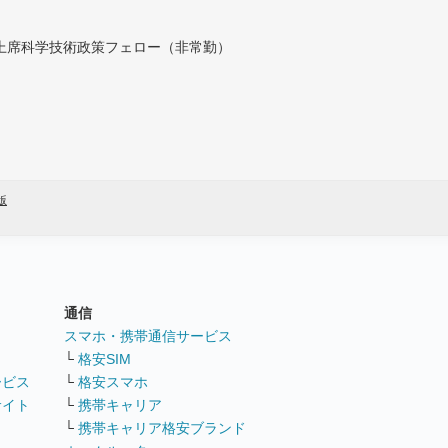
付上席科学技術政策フェロー（非常勤）
版
通信
ト
スマホ・携帯通信サービス
└
格安SIM
ービス
└
格安スマホ
サイト
└
携帯キャリア
└
携帯キャリア格安ブランド