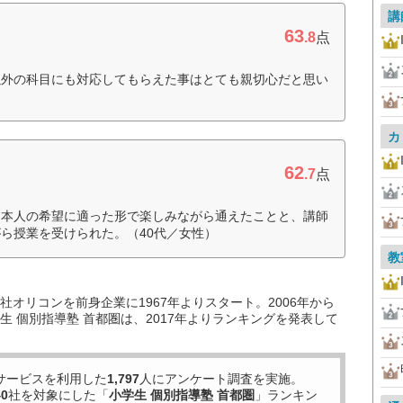
講
63
.8
点
以外の科目にも対応してもらえた事はとても親切心だと思い
カ
62
.7
点
、本人の希望に適った形で楽しみながら通えたことと、講師
ら授業を受けられた。（40代／女性）
教
オリコンを前身企業に1967年よりスタート。2006年から
 個別指導塾 首都圏は、2017年よりランキングを発表して
サービスを利用した
1,797
人にアンケート調査を実施。
40
社を対象にした「
小学生 個別指導塾 首都圏
」ランキン