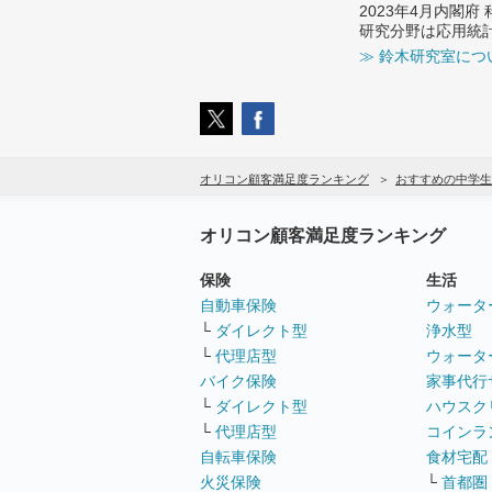
2023年4月内閣
研究分野は応用統
≫ 鈴木研究室につ
オリコン顧客満足度ランキング
おすすめの中学生
オリコン顧客満足度ランキング
保険
生活
自動車保険
ウォータ
└
ダイレクト型
浄水型
└
代理店型
ウォータ
バイク保険
家事代行
└
ダイレクト型
ハウスク
└
代理店型
コインラ
自転車保険
食材宅配
火災保険
└
首都圏