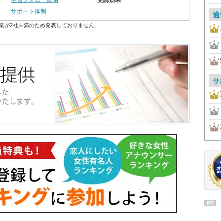
学習フォロー体制
受講効果
サポート体制
適
業が2社未満のため発表しておりません。
サ
PR