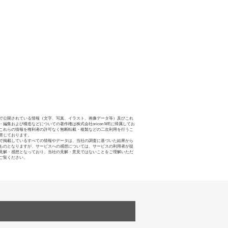
で公開されている情報（文字、写真、イラスト、画像データ等）及びこれ
・編集および構造などについての著作権は株式会社oricon MEに帰属してお
これらの情報を権利者の許可なく無断転載・複製などの二次利用を行うこ
禁じております。
で掲載しているすべての情報やデータは、当社の調査に基づいた結果から
ものとなりますが、サービスへの感想については、サービスの利用者が提
見解・感想となっており、当社の見解・意見ではないことをご理解いただ
ご覧ください。