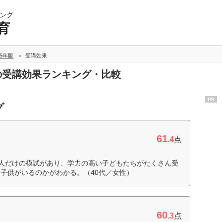
ング
育
25年版
受講効果
育の受講効果ランキング・比較
PR
グ
61
.4
点
人だけの模試があり、学力の高い子どもたちがたくさん受
子供がいるのかがわかる。（40代／女性）
60
.3
点