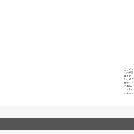
当サイト
らの配置
ります。
とは固く
当サイト
作成した
出された
いた上で