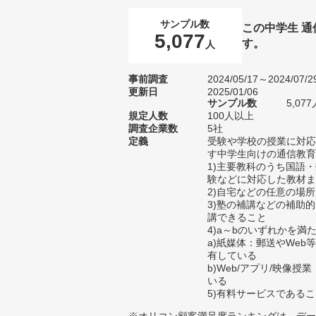
サンプル数
この中学生 
5,077
す。
人
事前調査
2024/05/17～2024/07/2
更新日
2025/01/06
サンプル数
5,0
規定人数
100人以上
調査企業数
5社
定義
受験や学校の授業に対応
す中学生向けの通信教育
1)主要教科のうち国語
験などに対応した教材ま
2)自宅などの任意の場
3)塾の補講などの補助
講できること
4)a～bのいずれかを満
a)紙媒体：郵送やWe
有している
b)Web/アプリ/映像
いる
5)有料サービスである