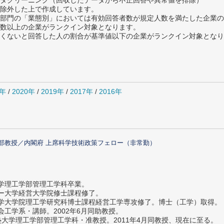
タクリーニング（回収したデータから不正回答や異常値を排除）
除外した上で作成しています。
部門の「業態別」においては有効回答者数が規定人数を満たした企業の
数以上の企業がランクイン対象となります。
めたくないと回答した人の割合が基準値以下の企業がランクイン対象とな
1年
/
2020年
/
2019年
/
2017年
/
2016年
部教授／内閣府 上席科学技術政策フェロー（非常勤）
大学理工学部管理工学科卒業。
ター大学経営大学院修士課程修了。
大学大学院理工学研究科博士課程経営工学専攻修了。博士（工学）取得。
社会工学系・講師。2002年6月同助教授。
義塾大学理工学部管理工学科・准教授。2011年4月同教授、現在に至る。