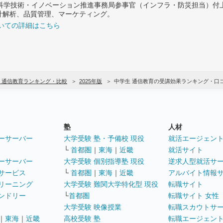
府 科学技術・イノベーション推進事務局参事官（インフラ・防災担当）
計解析、品質管理、マーケティング。
いての詳細はこちら
 通信教育ランキング・比較
2025年版
中学生 通信教育の受講効果ランキング・口
塾
人材
ーサーバー
大学受験 塾・予備校 現役
就活エージェン
└
首都圏
｜
東海
｜
近畿
就活サイト
ーサーバー
大学受験 個別指導塾 現役
逆求人型就活サ
サービス
└
首都圏
｜
東海
｜
近畿
アルバイト情報
リーニング
大学受験 難関大学特化型 現役
転職サイト
ンドリー
└
首都圏
転職サイト 女性
大学受験 映像授業
転職スカウトサ
｜
東海
｜
近畿
高校受験 塾
転職エージェン