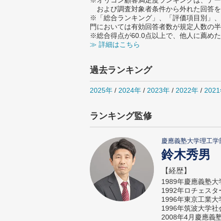
※オリコン顧客満足度ランキングは、デー
および調査対象者条件から外れた回答を
※「総合ランキング」、「評価項目別」、
門においては有効回答者数が規定人数の半
※総合得点が60.0点以上で、他人に薦
≫ 詳細はこちら
過去ランキング
2025年
/
2024年
/
2023年
/
2022年
/
202
ランキング監修
慶應義塾大学理工学
鈴木秀男
【経歴】
1989年慶應義塾
1992年ロチェス
1996年東京工業
1996年筑波大学
2008年4月慶應