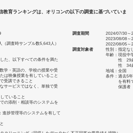
通信教育ランキングは、オリコンの以下の調査に基づいていま
9
調査期間
2024/07/30～2
2023/08/08～2
77人（調査時サンプル数5,643人）
2022/08/05～2
調査対象者
性別：指定な
年齢：現役中学
した、以下すべての条件を満た
性 2
性 34
・数学・英語の、学校の授業や受
地域：全国
たは映像授業を有していること
条件：過去5
所で受講できること
を有料
的なサービスではなく、単独で受
保護者
たしていること
b等での添削・相談等のシステムを
授業：進捗管理等のシステムを有して
こと