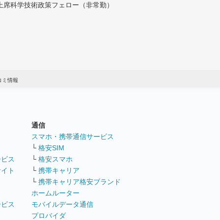
付上席科学技術政策フェロー（非常勤）
コミ情報
通信
ト
スマホ・携帯通信サービス
└
格安SIM
ービス
└
格安スマホ
サイト
└
携帯キャリア
└
携帯キャリア格安ブランド
ホームルーター
ービス
モバイルデータ通信
ト
プロバイダ