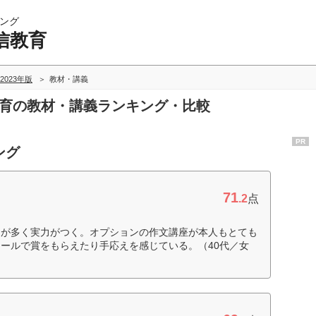
ング
信教育
2023年版
教材・講義
教育の教材・講義ランキング・比較
PR
ング
71
.2
点
題が多く実力がつく。オプションの作文講座が本人もとても
ールで賞をもらえたり手応えを感じている。（40代／女