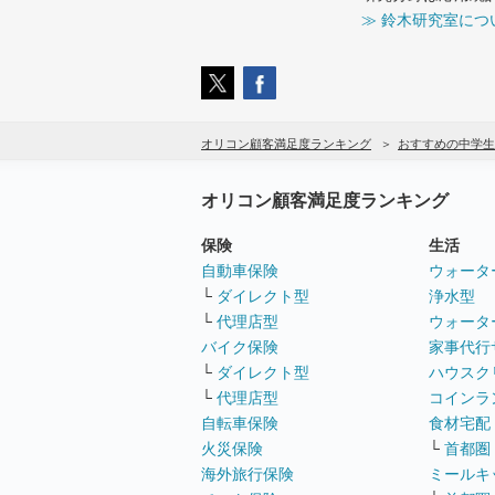
≫ 鈴木研究室につ
オリコン顧客満足度ランキング
おすすめの中学生
オリコン顧客満足度ランキング
保険
生活
自動車保険
ウォータ
└
ダイレクト型
浄水型
└
代理店型
ウォータ
バイク保険
家事代行
└
ダイレクト型
ハウスク
└
代理店型
コインラ
自転車保険
食材宅配
火災保険
└
首都圏
海外旅行保険
ミールキ