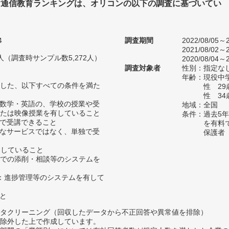
け通信教育ランキングは、オリコンの以下の調査に基づいてい
4
調査期間
2022/08/05～2
2021/08/02～2
18人（調査時サンプル数5,272人）
2020/08/04～2
調査対象者
性別：指定な
年齢：現役中学
した、以下すべての条件を満た
性 2
性 34
・数学・英語の、学校の授業や受
地域：全国
たは映像授業を有していること
条件：過去5
所で受講できること
を有料
的なサービスではなく、単独で受
保護者
たしていること
b等での添削・相談等のシステムを
授業：進捗管理等のシステムを有して
こと
タクリーニング（回収したデータから不正回答や異常値を排除）
除外した上で作成しています。