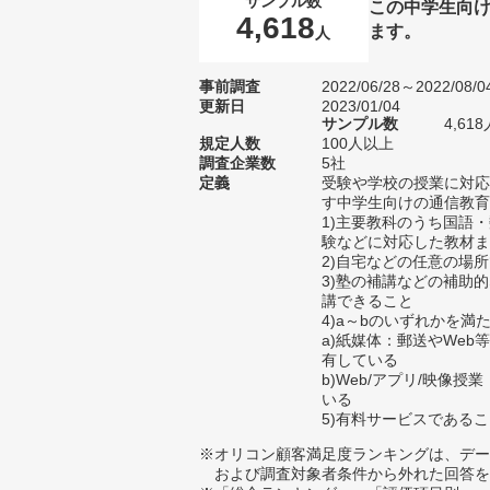
サンプル数
この中学生向
4,618
ます。
人
事前調査
2022/06/28～2022/08/0
更新日
2023/01/04
サンプル数
4,6
規定人数
100人以上
調査企業数
5社
定義
受験や学校の授業に対応
す中学生向けの通信教育
1)主要教科のうち国語
験などに対応した教材ま
2)自宅などの任意の場
3)塾の補講などの補助
講できること
4)a～bのいずれかを満
a)紙媒体：郵送やWe
有している
b)Web/アプリ/映像
いる
5)有料サービスである
※オリコン顧客満足度ランキングは、デー
および調査対象者条件から外れた回答を