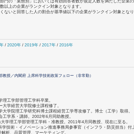
部門の「業態別」においては有効回答者数が規定人数を満たした企業の
数以上の企業がランクイン対象となります。
めたくないと回答した人の割合が基準値以下の企業がランクイン対象とな
1年
/
2020年
/
2019年
/
2017年
/
2016年
部教授／内閣府 上席科学技術政策フェロー（非常勤）
大学理工学部管理工学科卒業。
ター大学経営大学院修士課程修了。
大学大学院理工学研究科博士課程経営工学専攻修了。博士（工学）取得。
社会工学系・講師。2002年6月同助教授。
義塾大学理工学部管理工学科・准教授。2011年4月同教授、現在に至る。
府 科学技術・イノベーション推進事務局参事官（インフラ・防災担当）
計解析、品質管理、マーケティング。