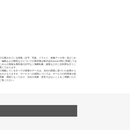
で公開されている情報（文字、写真、イラスト、画像データ等）及びこれ
・編集および構造などについての著作権は株式会社oricon MEに帰属してお
これらの情報を権利者の許可なく無断転載・複製などの二次利用を行うこ
禁じております。
で掲載しているすべての情報やデータは、当社の調査に基づいた結果から
ものとなりますが、サービスへの感想については、サービスの利用者が提
見解・感想となっており、当社の見解・意見ではないことをご理解いただ
ご覧ください。