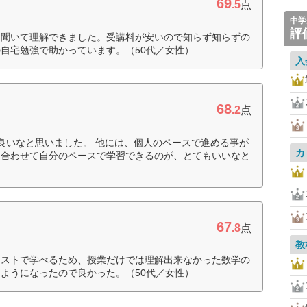
69
.5
点
中学
評
を聞いて理解できました。受講料が安いので知らず知らずの
自宅勉強で助かっています。（50代／女性）
入
68
.2
点
良いなと思いました。 他には、個人のペースで進める事が
カ
に合わせて自分のペースで学習できるのが、とてもいいなと
67
.8
点
教
キストで学べるため、授業だけでは理解出来なかった数学の
ようになったので良かった。（50代／女性）