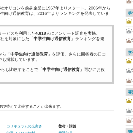
オリコンを前身企業に1967年よりスタート。2006年から
学
生向け通信教育は、2016年よりランキングを発表していま
サービスを利用した
4,618
人にアンケート調査を実施。
5
社を対象にした「
中学生向け通信教育
」ランキングを発
学
から「
中学生向け通信教育
」を評価。さらに回答者の口コ
声も掲載しています。
からも比較することで「
中学生向け通信教育
」選びにお役
受
並び替えて比較することが出来ます。
カリキュラムの充実さ
教材・講義
適