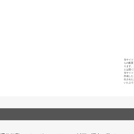
当サイト
らの配置
ります。
とは固く
当サイト
作成した
出された
いた上で