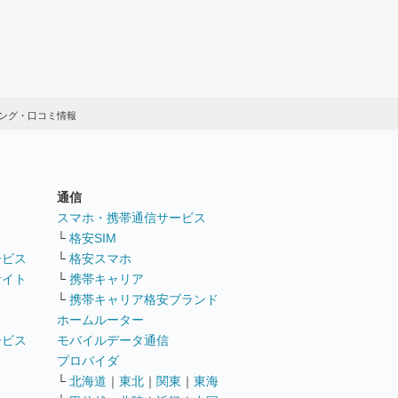
ング・口コミ情報
通信
ト
スマホ・携帯通信サービス
└
格安SIM
ービス
└
格安スマホ
サイト
└
携帯キャリア
└
携帯キャリア格安ブランド
ホームルーター
ービス
モバイルデータ通信
ト
プロバイダ
└
北海道
｜
東北
｜
関東
｜
東海