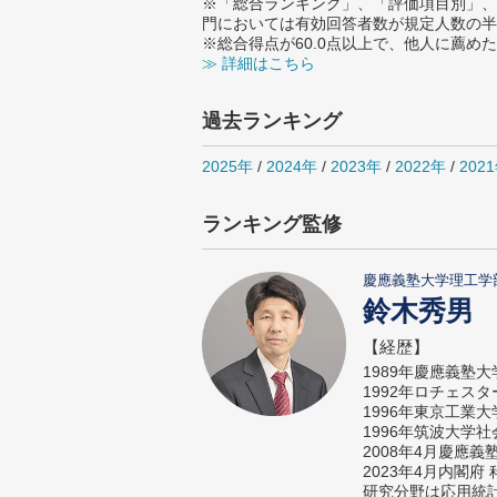
※「総合ランキング」、「評価項目別」、
門においては有効回答者数が規定人数の半
※総合得点が60.0点以上で、他人に薦
≫ 詳細はこちら
過去ランキング
2025年
/
2024年
/
2023年
/
2022年
/
202
ランキング監修
慶應義塾大学理工学
鈴木秀男
【経歴】
1989年慶應義塾
1992年ロチェス
1996年東京工業
1996年筑波大学
2008年4月慶應
2023年4月内閣
研究分野は応用統