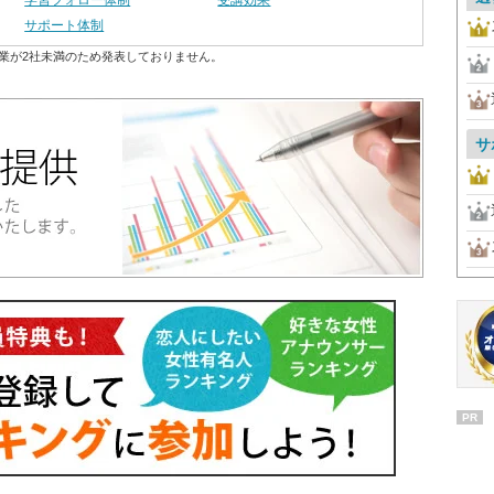
学習フォロー体制
受講効果
サポート体制
業が2社未満のため発表しておりません。
サ
PR