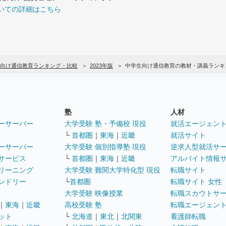
いての詳細はこちら
向け通信教育ランキング・比較
2023年版
中学生向け通信教育の教材・講義ランキ
塾
人材
ーサーバー
大学受験 塾・予備校 現役
就活エージェン
└
首都圏
｜
東海
｜
近畿
就活サイト
ーサーバー
大学受験 個別指導塾 現役
逆求人型就活サ
サービス
└
首都圏
｜
東海
｜
近畿
アルバイト情報
リーニング
大学受験 難関大学特化型 現役
転職サイト
ンドリー
└
首都圏
転職サイト 女性
大学受験 映像授業
転職スカウトサ
｜
東海
｜
近畿
高校受験 塾
転職エージェン
ット
└
北海道
｜
東北
｜
北関東
看護師転職