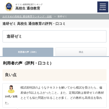
オリコン顧客満足度ランキング
高校生 通信教育
おすすめの高校生 通信教育ランキング・比較
進研ゼミ
進研ゼミ
高校生 通信教育の評判・口コミ
進研ゼミ
利用者の声（
18
）
得点
件
利用者の声（評判・口コミ）
良い点
模試前特訓のようなテキストを解いてから模試を受けたら、偏
差値が5以上も上がったこと。また、定期試験は進研ゼミの教材
10代／女性
ととても似た問題が出ることが多く、どの教科も高得点を取れ
た。