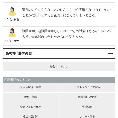
宿題のようにやらないといけないという期限がないので、他の
ことが忙しいとずっと後回しになってしまうところ。
10代／女性
難関大学、超難関大学などレベルごとの対策はあるが、個々の
大学の出題傾向に合わせたものが足りない。
10代／女性
高校生 通信教育
総合ランキング
評価項目別ランキング
入会手続き・特典
カリキュラムの充実さ
教材・講義
学習のしやすさ
学習フォロー体制
受講効果
適切な受講料
サポート体制