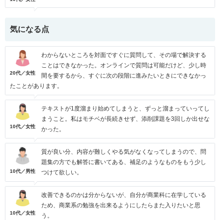
気になる点
わからないところを対面ですぐに質問して、その場で解決する
ことはできなかった。オンラインで質問は可能だけど、少し時
20代／女性
間を要するから、すぐに次の段階に進みたいときにできなかっ
たことがあります。
テキストが1度溜まり始めてしまうと、ずっと溜まっていってし
まうこと。私はモチベが長続きせず、添削課題を3回しか出せな
10代／女性
かった。
質が良い分、内容が難しくやる気がなくなってしまうので、問
題集の方でも解答に書いてある、補足のようなものをもう少し
10代／男性
つけて欲しい。
改善できるのかは分からないが、自分が商業科に在学している
ため、商業系の勉強を出来るようにしたらまた入りたいと思
10代／女性
う。