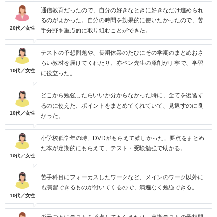
通信教育だったので、自分の好きなときに好きなだけ進められ
るのがよかった。自分の時間を効果的に使いたかったので、苦
20代／女性
手分野を重点的に取り組むことができた。
テストの予想問題や、長期休業のたびにその学期のまとめおさ
らい教材を届けてくれたり、赤ペン先生の添削が丁寧で、学習
10代／女性
に役立った。
どこから勉強したらいいか分からなかった時に、全てを復習す
るのに使えた。ポイントをまとめてくれていて、見返すのに良
10代／女性
かった。
小学校低学年の時、DVDがもらえて嬉しかった。要点をまとめ
た本が定期的にもらえて、テスト・受験勉強で助かる。
10代／女性
苦手科目にフォーカスしたワークなど、メインのワーク以外に
も演習できるものが付いてくるので、満遍なく勉強できる。
10代／女性
単元ごとにテストを採点してもらえたり、定期テストの予想問