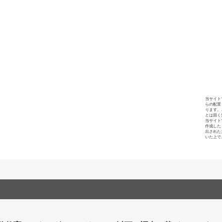
当サイト
らの配置
ります。
とは固く
当サイト
作成した
出された
いた上で