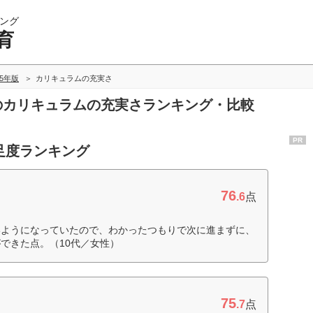
ング
育
25年版
カリキュラムの充実さ
育のカリキュラムの充実さランキング・比較
PR
足度ランキング
76
.6
点
いようになっていたので、わかったつもりで次に進まずに、
できた点。（10代／女性）
75
.7
点