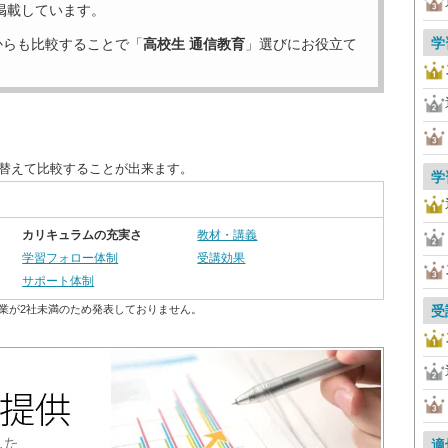
掲載しています。
学
からも比較することで「
高校生 通信教育
」選びにお役立て
び替えて比較することが出来ます。
学
カリキュラムの充実さ
教材・講義
学習フォロー体制
受講効果
サポート体制
業が2社未満のため発表しておりません。
受
適