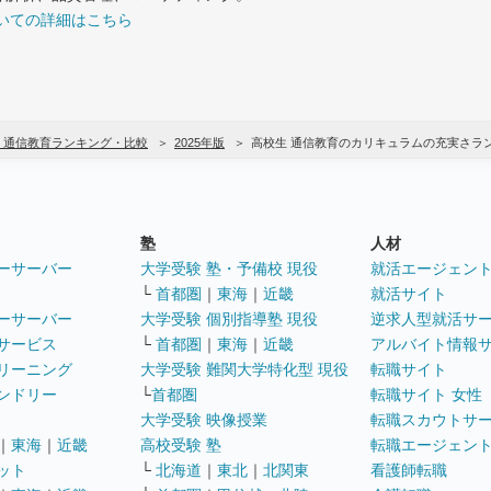
いての詳細はこちら
 通信教育ランキング・比較
2025年版
高校生 通信教育のカリキュラムの充実さラ
塾
人材
ーサーバー
大学受験 塾・予備校 現役
就活エージェン
└
首都圏
｜
東海
｜
近畿
就活サイト
ーサーバー
大学受験 個別指導塾 現役
逆求人型就活サ
サービス
└
首都圏
｜
東海
｜
近畿
アルバイト情報
リーニング
大学受験 難関大学特化型 現役
転職サイト
ンドリー
└
首都圏
転職サイト 女性
大学受験 映像授業
転職スカウトサ
｜
東海
｜
近畿
高校受験 塾
転職エージェン
ット
└
北海道
｜
東北
｜
北関東
看護師転職