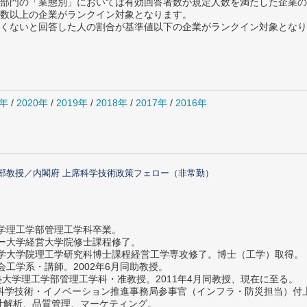
部門の「業態別」においては有効回答者数が規定人数を満たした企業の
数以上の企業がランクイン対象となります。
めたくないと回答した人の割合が基準値以下の企業がランクイン対象とな
1年
/
2020年
/
2019年
/
2018年
/
2017年
/
2016年
部教授／内閣府 上席科学技術政策フェロー（非常勤）
大学理工学部管理工学科卒業。
ター大学経営大学院修士課程修了。
大学大学院理工学研究科博士課程経営工学専攻修了。博士（工学）取得。
社会工学系・講師。2002年6月同助教授。
義塾大学理工学部管理工学科・准教授。2011年4月同教授、現在に至る。
府 科学技術・イノベーション推進事務局参事官（インフラ・防災担当）
計解析、品質管理、マーケティング。