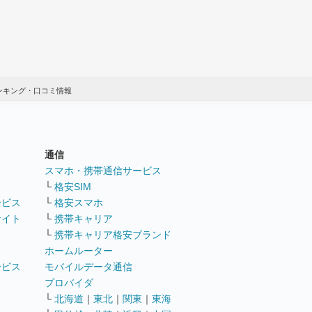
ンキング・口コミ情報
通信
ト
スマホ・携帯通信サービス
└
格安SIM
ービス
└
格安スマホ
サイト
└
携帯キャリア
└
携帯キャリア格安ブランド
ホームルーター
ービス
モバイルデータ通信
ト
プロバイダ
└
北海道
｜
東北
｜
関東
｜
東海