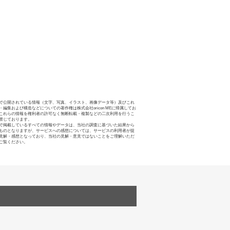
で公開されている情報（文字、写真、イラスト、画像データ等）及びこれ
・編集および構造などについての著作権は株式会社oricon MEに帰属してお
これらの情報を権利者の許可なく無断転載・複製などの二次利用を行うこ
禁じております。
で掲載しているすべての情報やデータは、当社の調査に基づいた結果から
ものとなりますが、サービスへの感想については、サービスの利用者が提
見解・感想となっており、当社の見解・意見ではないことをご理解いただ
ご覧ください。