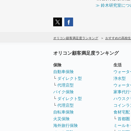
≫ 鈴木研究室につ
オリコン顧客満足度ランキング
おすすめの高校生
オリコン顧客満足度ランキング
保険
生活
自動車保険
ウォータ
└
ダイレクト型
浄水型
└
代理店型
ウォータ
バイク保険
家事代行
└
ダイレクト型
ハウスク
└
代理店型
コインラ
自転車保険
食材宅配
火災保険
└
首都圏
海外旅行保険
ミールキ