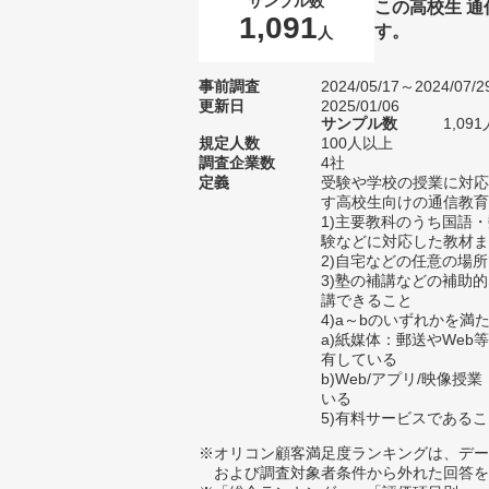
サンプル数
この高校生 
1,091
す。
人
事前調査
2024/05/17～2024/07/2
更新日
2025/01/06
サンプル数
1,0
規定人数
100人以上
調査企業数
4社
定義
受験や学校の授業に対応
す高校生向けの通信教育
1)主要教科のうち国語
験などに対応した教材ま
2)自宅などの任意の場
3)塾の補講などの補助
講できること
4)a～bのいずれかを満
a)紙媒体：郵送やWe
有している
b)Web/アプリ/映像
いる
5)有料サービスである
※オリコン顧客満足度ランキングは、デー
および調査対象者条件から外れた回答を