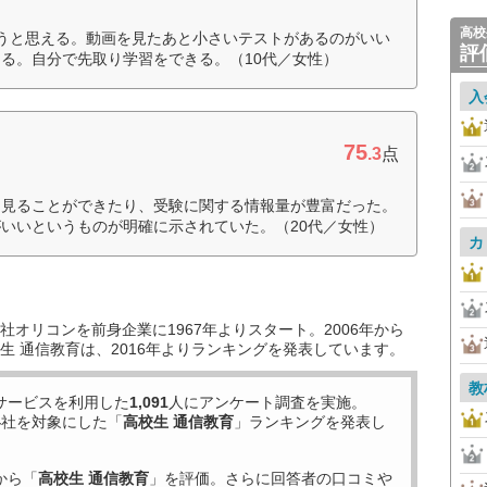
高校
うと思える。動画を見たあと小さいテストがあるのがいい
評
る。自分で先取り学習をできる。（10代／女性）
入
75
.3
点
を見ることができたり、受験に関する情報量が豊富だった。
いいというものが明確に示されていた。（20代／女性）
カ
オリコンを前身企業に1967年よりスタート。2006年から
生 通信教育は、2016年よりランキングを発表しています。
教
サービスを利用した
1,091
人にアンケート調査を実施。
4
社を対象にした「
高校生 通信教育
」ランキングを発表し
から「
高校生 通信教育
」を評価。さらに回答者の口コミや