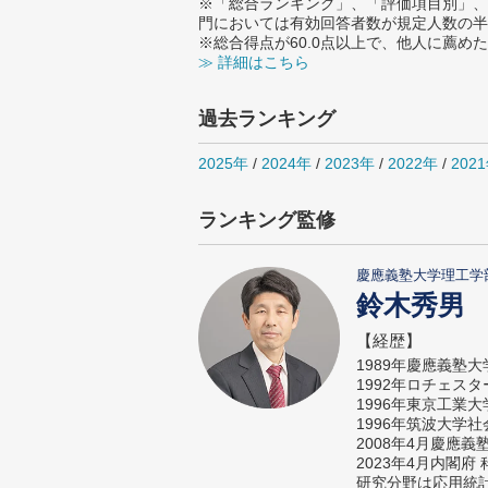
※「総合ランキング」、「評価項目別」、
門においては有効回答者数が規定人数の半
※総合得点が60.0点以上で、他人に薦
≫ 詳細はこちら
過去ランキング
2025年
/
2024年
/
2023年
/
2022年
/
202
ランキング監修
慶應義塾大学理工学
鈴木秀男
【経歴】
1989年慶應義塾
1992年ロチェス
1996年東京工業
1996年筑波大学
2008年4月慶應
2023年4月内閣
研究分野は応用統