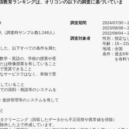
通信教育ランキングは、オリコンの以下の調査に基づいていま
9
調査期間
2024/07/30～2
2023/08/08～2
91人（調査時サンプル数1,248人）
2022/08/04～2
調査対象者
性別：指定な
年齢：15～2
した、以下すべての条件を満た
地域：全国
条件：過去5
・数学・英語の、学校の授業や受
を有料
たは映像授業を有していること
所で受講できること
的なサービスではなく、単独で受
たしていること
b等での添削・相談等のシステムを
授業：進捗管理等のシステムを有して
こと
タクリーニング（回収したデータから不正回答や異常値を排除）
除外した上で作成しています。