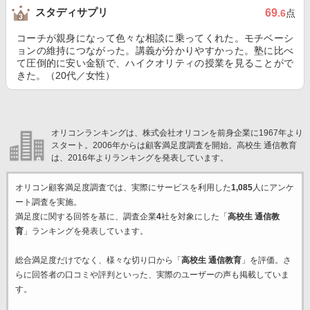
スタディサプリ
69
.6
点
コーチが親身になって色々な相談に乗ってくれた。モチベーシ
ョンの維持につながった。講義が分かりやすかった。塾に比べ
て圧倒的に安い金額で、ハイクオリティの授業を見ることがで
きた。（20代／女性）
オリコンランキングは、株式会社オリコンを前身企業に1967年より
スタート。2006年からは顧客満足度調査を開始。高校生 通信教育
は、2016年よりランキングを発表しています。
オリコン顧客満足度調査では、実際にサービスを利用した
1,085
人にアンケ
ート調査を実施。
満足度に関する回答を基に、調査企業
4
社を対象にした「
高校生 通信教
育
」ランキングを発表しています。
総合満足度だけでなく、様々な切り口から「
高校生 通信教育
」を評価。さ
らに回答者の口コミや評判といった、実際のユーザーの声も掲載していま
す。