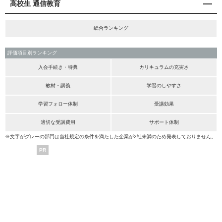
高校生 通信教育
総合ランキング
評価項目別ランキング
入会手続き・特典
カリキュラムの充実さ
教材・講義
学習のしやすさ
学習フォロー体制
受講効果
適切な受講費用
サポート体制
※文字がグレーの部門は当社規定の条件を満たした企業が2社未満のため発表しておりません。
PR