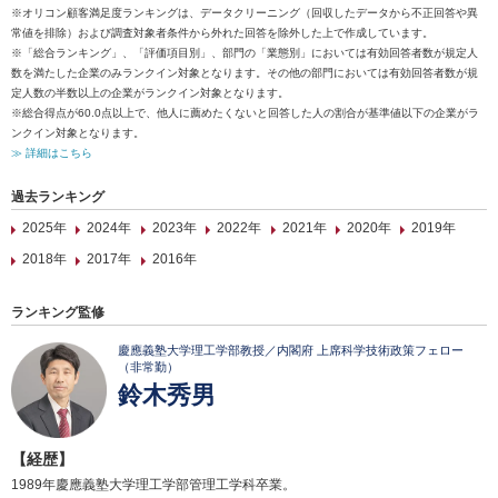
※オリコン顧客満足度ランキングは、データクリーニング（回収したデータから不正回答や異
常値を排除）および調査対象者条件から外れた回答を除外した上で作成しています。
※「総合ランキング」、「評価項目別」、部門の「業態別」においては有効回答者数が規定人
数を満たした企業のみランクイン対象となります。その他の部門においては有効回答者数が規
定人数の半数以上の企業がランクイン対象となります。
※総合得点が60.0点以上で、他人に薦めたくないと回答した人の割合が基準値以下の企業がラ
ンクイン対象となります。
≫ 詳細はこちら
過去ランキング
2025年
2024年
2023年
2022年
2021年
2020年
2019年
2018年
2017年
2016年
ランキング監修
慶應義塾大学理工学部教授／内閣府 上席科学技術政策フェロー
（非常勤）
鈴木秀男
【経歴】
1989年慶應義塾大学理工学部管理工学科卒業。