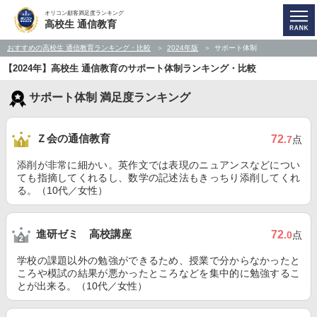
オリコン顧客満足度ランキング
高校生 通信教育
おすすめの高校生 通信教育ランキング・比較
2024年版
サポート体制
【2024年】高校生 通信教育のサポート体制ランキング・比較
サポート体制 満足度ランキング
Ｚ会の通信教育
72
.7
点
添削が非常に細かい。英作文では表現のニュアンスなどについ
ても指摘してくれるし、数学の記述法もきっちり添削してくれ
る。（10代／女性）
進研ゼミ 高校講座
72
.0
点
学校の課題以外の勉強ができるため、授業で分からなかったと
ころや模試の結果が悪かったところなどを集中的に勉強するこ
とが出来る。（10代／女性）