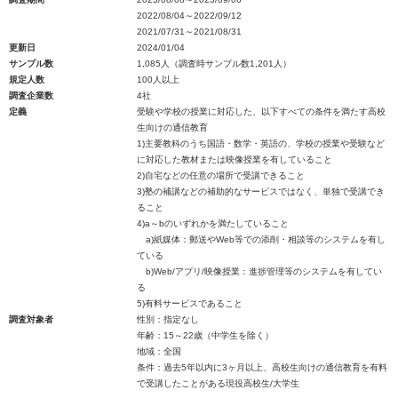
2022/08/04～2022/09/12
2021/07/31～2021/08/31
更新日
2024/01/04
サンプル数
1,085人（調査時サンプル数1,201人）
規定人数
100人以上
調査企業数
4社
定義
受験や学校の授業に対応した、以下すべての条件を満たす高校
生向けの通信教育
1)主要教科のうち国語・数学・英語の、学校の授業や受験など
に対応した教材または映像授業を有していること
2)自宅などの任意の場所で受講できること
3)塾の補講などの補助的なサービスではなく、単独で受講でき
ること
4)a～bのいずれかを満たしていること
a)紙媒体：郵送やWeb等での添削・相談等のシステムを有し
ている
b)Web/アプリ/映像授業：進捗管理等のシステムを有してい
る
5)有料サービスであること
調査対象者
性別：指定なし
年齢：15～22歳（中学生を除く）
地域：全国
条件：過去5年以内に3ヶ月以上、高校生向けの通信教育を有料
で受講したことがある現役高校生/大学生