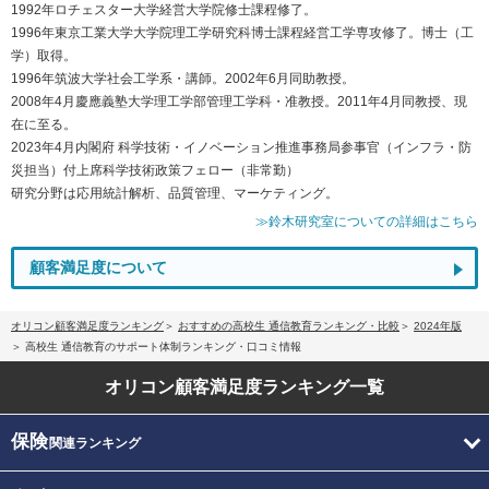
1992年ロチェスター大学経営大学院修士課程修了。
1996年東京工業大学大学院理工学研究科博士課程経営工学専攻修了。博士（工
学）取得。
1996年筑波大学社会工学系・講師。2002年6月同助教授。
2008年4月慶應義塾大学理工学部管理工学科・准教授。2011年4月同教授、現
在に至る。
2023年4月内閣府 科学技術・イノベーション推進事務局参事官（インフラ・防
災担当）付上席科学技術政策フェロー（非常勤）
研究分野は応用統計解析、品質管理、マーケティング。
≫鈴木研究室についての詳細はこちら
顧客満足度について
オリコン顧客満足度ランキング
おすすめの高校生 通信教育ランキング・比較
2024年版
高校生 通信教育のサポート体制ランキング・口コミ情報
オリコン顧客満足度
ランキング一覧
保険
関連ランキング