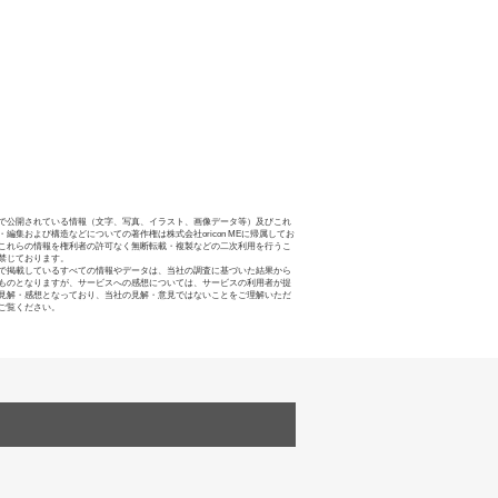
で公開されている情報（文字、写真、イラスト、画像データ等）及びこれ
・編集および構造などについての著作権は株式会社oricon MEに帰属してお
これらの情報を権利者の許可なく無断転載・複製などの二次利用を行うこ
禁じております。
で掲載しているすべての情報やデータは、当社の調査に基づいた結果から
ものとなりますが、サービスへの感想については、サービスの利用者が提
見解・感想となっており、当社の見解・意見ではないことをご理解いただ
ご覧ください。