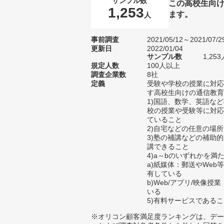
サンプル数
この高校生向
1,253
ます。
人
事前調査
2021/05/12～2021/07/2
更新日
2022/01/04
サンプル数
1,2
規定人数
100人以上
調査企業数
8社
定義
受験や学校の授業に対応
す高校生向けの通信教育
1)国語、数学、英語な
校の授業や受験等に対応
ていること
2)自宅などの任意の場
3)塾の補講などの補助
講できること
4)a～bのいずれかを満
a)紙媒体：郵送やWe
有している
b)Web/アプリ/映像
いる
5)有料サービスである
※オリコン顧客満足度ランキングは、デー