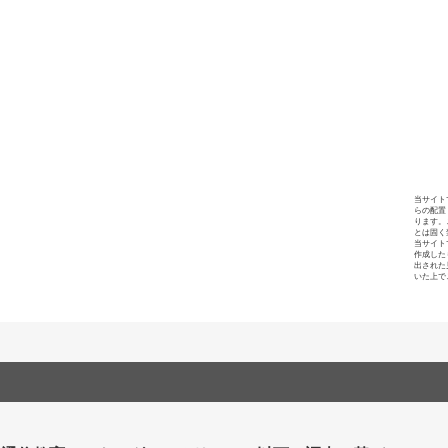
当サイト
らの配置
ります。
とは固く
当サイト
作成した
出された
いた上で