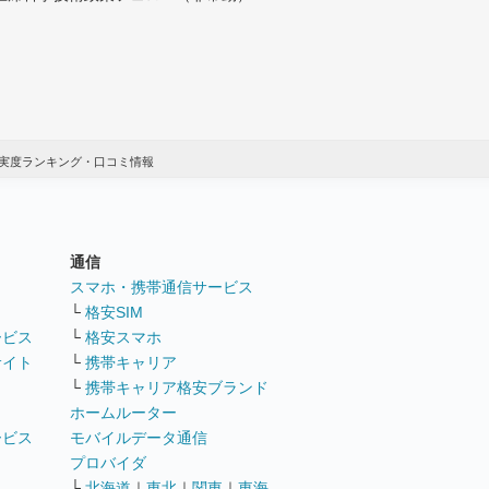
実度ランキング・口コミ情報
通信
ト
スマホ・携帯通信サービス
└
格安SIM
ービス
└
格安スマホ
サイト
└
携帯キャリア
└
携帯キャリア格安ブランド
ホームルーター
ービス
モバイルデータ通信
ト
プロバイダ
└
北海道
｜
東北
｜
関東
｜
東海