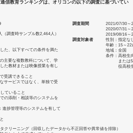
け通信教育ランキングは、オリコンの以下の調査に基づいてい
9
調査期間
2021/07/30～2
2020/07/31～2
53人（調査時サンプル数2,464人）
2019/08/16～2
調査対象者
性別：指定な
年齢：15～2
した、以下すべての条件を満た
地域：全国
条件：高校生
どの主要な複数教科について、学
または
した教材または映像授業を有し
役高校
所で受講できること
的なサービスではなく、単独で受
たしていること
b等での添削・相談等のシステムを
授業：進捗管理等のシステムを有して
こと
タクリーニング（回収したデータから不正回答や異常値を排除）