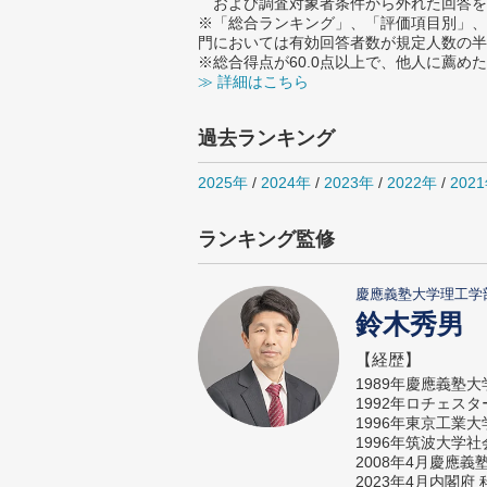
および調査対象者条件から外れた回答を
※「総合ランキング」、「評価項目別」、
門においては有効回答者数が規定人数の半
※総合得点が60.0点以上で、他人に薦
≫ 詳細はこちら
過去ランキング
2025年
/
2024年
/
2023年
/
2022年
/
202
ランキング監修
慶應義塾大学理工学
鈴木秀男
【経歴】
1989年慶應義塾
1992年ロチェス
1996年東京工業
1996年筑波大学
2008年4月慶應
2023年4月内閣