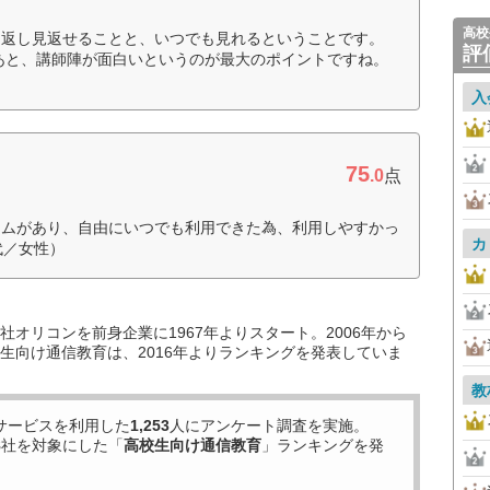
高校
り返し見返せることと、いつでも見れるということです。
評
あと、講師陣が面白いというのが最大のポイントですね。
入
75
.0
点
テムがあり、自由にいつでも利用できた為、利用しやすかっ
カ
代／女性）
オリコンを前身企業に1967年よりスタート。2006年から
生向け通信教育は、2016年よりランキングを発表していま
教
サービスを利用した
1,253
人にアンケート調査を実施。
8
社を対象にした「
高校生向け通信教育
」ランキングを発