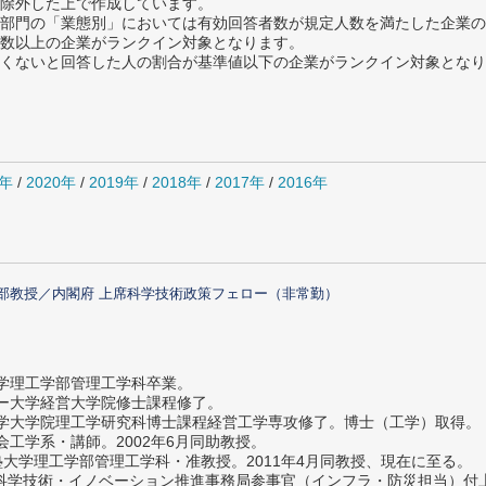
除外した上で作成しています。
部門の「業態別」においては有効回答者数が規定人数を満たした企業の
数以上の企業がランクイン対象となります。
めたくないと回答した人の割合が基準値以下の企業がランクイン対象とな
1年
/
2020年
/
2019年
/
2018年
/
2017年
/
2016年
部教授／内閣府 上席科学技術政策フェロー（非常勤）
大学理工学部管理工学科卒業。
ター大学経営大学院修士課程修了。
大学大学院理工学研究科博士課程経営工学専攻修了。博士（工学）取得。
社会工学系・講師。2002年6月同助教授。
義塾大学理工学部管理工学科・准教授。2011年4月同教授、現在に至る。
府 科学技術・イノベーション推進事務局参事官（インフラ・防災担当）