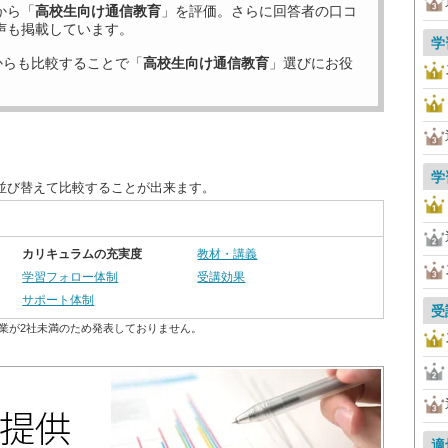
から「
高校生向け通信教育
」を評価。さらに回答者の口コ
声も掲載しています。
学
からも比較することで「
高校生向け通信教育
」選びにお役
学
並び替えて比較することが出来ます。
カリキュラムの充実度
教材・講義
学習フォロー体制
受講効果
サポート体制
受
業が2社未満のため発表しておりません。
適