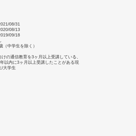
021/08/31
020/08/13
019/09/18
し
2歳（中学生を除く）
向けの通信教育を3ヶ月以上受講している、
5年以内に3ヶ月以上受講したことがある現
生/大学生