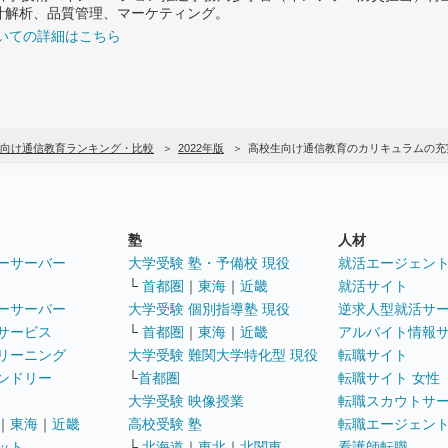
計解析、品質管理、マーケティング。
いての詳細はこちら
向け通信教育ランキング・比較
2022年版
高校生向け通信教育のカリキュラムの充
塾
人材
ーサーバー
大学受験 塾・予備校 現役
就活エージェン
└
首都圏
｜
東海
｜
近畿
就活サイト
ーサーバー
大学受験 個別指導塾 現役
逆求人型就活サ
サービス
└
首都圏
｜
東海
｜
近畿
アルバイト情報
リーニング
大学受験 難関大学特化型 現役
転職サイト
ンドリー
└
首都圏
転職サイト 女性
大学受験 映像授業
転職スカウトサ
｜
東海
｜
近畿
高校受験 塾
転職エージェン
ット
└
北海道
｜
東北
｜
北関東
看護師転職