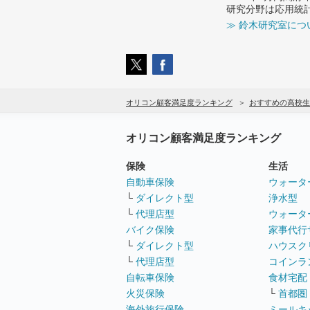
研究分野は応用統
≫ 鈴木研究室につ
オリコン顧客満足度ランキング
おすすめの高校生
オリコン顧客満足度ランキング
保険
生活
自動車保険
ウォータ
└
ダイレクト型
浄水型
└
代理店型
ウォータ
バイク保険
家事代行
└
ダイレクト型
ハウスク
└
代理店型
コインラ
自転車保険
食材宅配
火災保険
└
首都圏
海外旅行保険
ミールキ