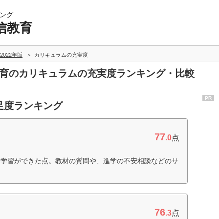
ング
信教育
2022年版
カリキュラムの充実度
教育のカリキュラムの充実度ランキング・比較
PR
足度ランキング
77
.0
点
な学習ができた点。教材の質問や、進学の不安相談などのサ
76
.3
点