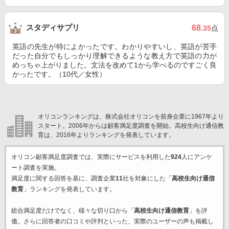
スタディサプリ
68
.35
点
英語の先生が特によかったです。わかりやすいし、英語が苦手
だった自分でもしっかり理解できるような教え方で英語の力が
めっちゃ上がりました。文法を改めて1から学べるのですごく良
かったです。（10代／女性）
オリコンランキングは、株式会社オリコンを前身企業に1967年より
スタート。2006年からは顧客満足度調査を開始。高校生向け通信教
育は、2016年よりランキングを発表しています。
オリコン顧客満足度調査では、実際にサービスを利用した
924
人にアンケ
ート調査を実施。
満足度に関する回答を基に、調査企業
11
社を対象にした「
高校生向け通信
教育
」ランキングを発表しています。
総合満足度だけでなく、様々な切り口から「
高校生向け通信教育
」を評
価。さらに回答者の口コミや評判といった、実際のユーザーの声も掲載し