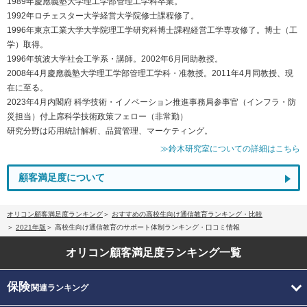
1989年慶應義塾大学理工学部管理工学科卒業。
1992年ロチェスター大学経営大学院修士課程修了。
1996年東京工業大学大学院理工学研究科博士課程経営工学専攻修了。博士（工
学）取得。
1996年筑波大学社会工学系・講師。2002年6月同助教授。
2008年4月慶應義塾大学理工学部管理工学科・准教授。2011年4月同教授、現
在に至る。
2023年4月内閣府 科学技術・イノベーション推進事務局参事官（インフラ・防
災担当）付上席科学技術政策フェロー（非常勤）
研究分野は応用統計解析、品質管理、マーケティング。
≫鈴木研究室についての詳細はこちら
顧客満足度について
オリコン顧客満足度ランキング
おすすめの高校生向け通信教育ランキング・比較
2021年版
高校生向け通信教育のサポート体制ランキング・口コミ情報
オリコン顧客満足度
ランキング一覧
保険
関連ランキング