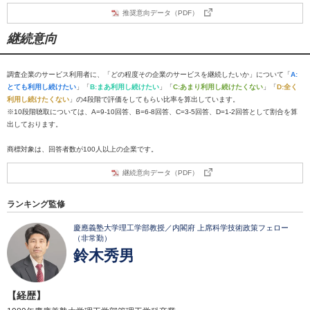
推奨意向データ（PDF）
継続意向
調査企業のサービス利用者に、「どの程度その企業のサービスを継続したいか」について「
A:
とても利用し続けたい
」「
B:まあ利用し続けたい
」「
C:あまり利用し続けたくない
」「
D:全く
利用し続けたくない
」の4段階で評価をしてもらい比率を算出しています。
※10段階聴取については、A=9-10回答、B=6-8回答、C=3-5回答、D=1-2回答として割合を算
出しております。
商標対象は、回答者数が100人以上の企業です。
継続意向データ（PDF）
ランキング監修
慶應義塾大学理工学部教授／内閣府 上席科学技術政策フェロー
（非常勤）
鈴木秀男
【経歴】