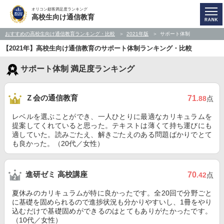
オリコン顧客満足度ランキング
高校生向け通信教育
おすすめの高校生向け通信教育ランキング・比較
2021年版
サポート体制
【2021年】高校生向け通信教育のサポート体制ランキング・比較
サポート体制 満足度ランキング
Ｚ会の通信教育
71
.88
点
レベルを選ぶことができ、一人ひとりに最適なカリキュラムを
提案してくれていると思った。テキストは薄くて持ち運びにも
適していた。読みごたえ、解きごたえのある問題ばかりでとて
も良かった。（20代／女性）
進研ゼミ 高校講座
70
.42
点
夏休みのカリキュラムが特に良かったです。全20回で分野ごと
に基礎を固められるので進捗状況も分かりやすいし、1冊をやり
込むだけで基礎固めができるのはとてもありがたかったです。
（10代／女性）