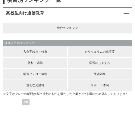
項目別ランキング一覧
高校生向け通信教育
総合ランキング
評価項目別ランキング
入会手続き・特典
カリキュラムの充実度
教材・講義
学習のしやすさ
学習フォロー体制
受講効果
適切な受講料
サポート体制
※文字がグレーの部門は当社規定の条件を満たした企業が2社未満のため発表しておりません。
PR