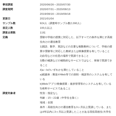
事前調査
2020/06/26～2020/07/30
調査期間
2020/07/31～2020/08/13
2019/08/16～2019/09/18
更新日
2021/01/04
サンプル数
924人（調査時サンプル数2,090人）
規定人数
100人以上
調査企業数
11社
定義
受験や学校の授業に対応した、以下すべての条件を満たす高校
生向けの通信教育
1)国語、数学、英語などの主要な複数教科について、学校の授
業や受験等に対応した教材または映像授業を有していること
2)自宅などの任意の場所で受講できること
3)塾の補講などの補助的なサービスではなく、単独で受講でき
ること
4)a～bのいずれかを満たしていること
a)紙媒体：郵送やWeb等での添削・相談等のシステムを有して
いる
b)Web/アプリ/映像授業：進捗管理等のシステムを有している
5)有料サービスであること
調査対象者
性別：指定なし
年齢：15～22歳（中学生を除く）
地域：全国
条件：高校生向けの通信教育を3ヶ月以上受講している、また
は4年以内に3ヶ月以上受講したことがある現役高校生/大学生