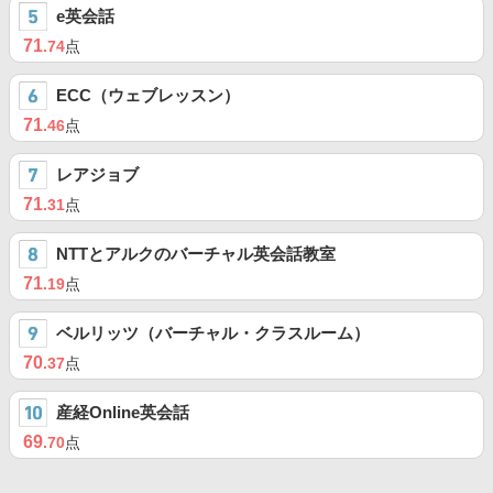
e英会話
71
.74
点
ECC（ウェブレッスン）
71
.46
点
レアジョブ
71
.31
点
NTTとアルクのバーチャル英会話教室
71
.19
点
ベルリッツ（バーチャル・クラスルーム）
70
.37
点
産経Online英会話
69
.70
点