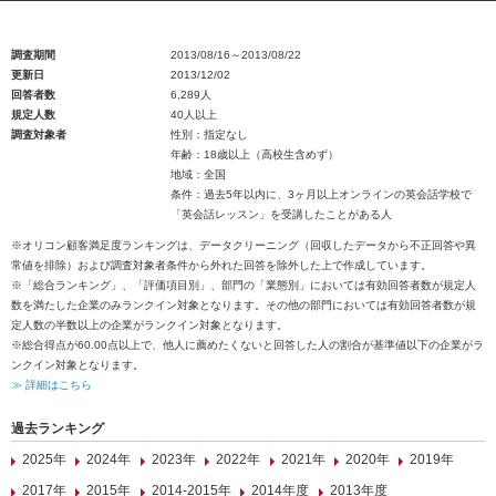
調査期間
2013/08/16～2013/08/22
更新日
2013/12/02
回答者数
6,289人
規定人数
40人以上
調査対象者
性別：指定なし
年齢：18歳以上（高校生含めず）
地域：全国
条件：過去5年以内に、3ヶ月以上オンラインの英会話学校で
「英会話レッスン」を受講したことがある人
※オリコン顧客満足度ランキングは、データクリーニング（回収したデータから不正回答や異
常値を排除）および調査対象者条件から外れた回答を除外した上で作成しています。
※「総合ランキング」、「評価項目別」、部門の「業態別」においては有効回答者数が規定人
数を満たした企業のみランクイン対象となります。その他の部門においては有効回答者数が規
定人数の半数以上の企業がランクイン対象となります。
※総合得点が60.00点以上で、他人に薦めたくないと回答した人の割合が基準値以下の企業がラ
ンクイン対象となります。
≫ 詳細はこちら
過去ランキング
2025年
2024年
2023年
2022年
2021年
2020年
2019年
2017年
2015年
2014-2015年
2014年度
2013年度