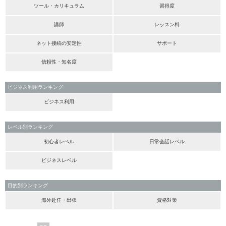
ツール・カリキュラム
習得度
講師
レッスン料
ネット接続の安定性
サポート
信頼性・知名度
ビジネス利用ランキング
ビジネス利用
レベル別ランキング
初心者レベル
日常会話レベル
ビジネスレベル
目的別ランキング
海外赴任・出張
資格対策