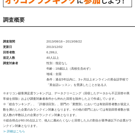
調査概要
調査期間
2013/08/16～2013/08/22
更新日
2013/12/02
回答者数
6,289人
規定人数
40人以上
調査対象者
性別：指定なし
年齢：18歳以上（高校生含めず）
地域：全国
条件：過去5年以内に、3ヶ月以上オンラインの英会話学校で
「英会話レッスン」を受講したことがある人
※オリコン顧客満足度ランキングは、データクリーニング（回収したデータから不正回答や異
常値を排除）および調査対象者条件から外れた回答を除外した上で作成しています。
※「総合ランキング」、「評価項目別」、部門の「業態別」においては有効回答者数が規定人
数を満たした企業のみランクイン対象となります。その他の部門においては有効回答者数が規
定人数の半数以上の企業がランクイン対象となります。
※総合得点が60.00点以上で、他人に薦めたくないと回答した人の割合が基準値以下の企業がラ
ンクイン対象となります。
≫ 詳細はこちら