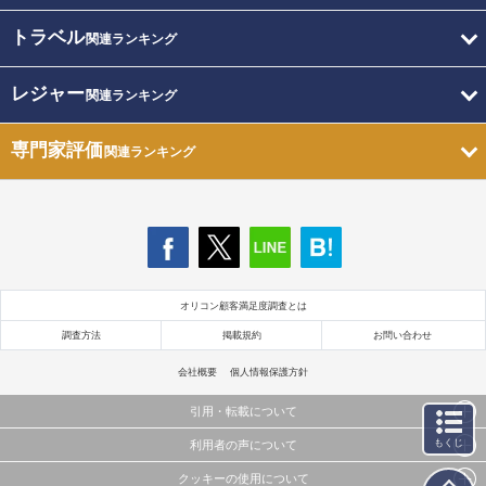
トラベル
関連ランキング
レジャー
関連ランキング
専門家評価
関連ランキング
オリコン顧客満足度調査とは
調査方法
掲載規約
お問い合わせ
会社概要
個人情報保護方針
引用・転載について
もくじ
利用者の声について
当サイトで公開されている情報（文字、写真、イラスト、画像データ等）及びこれらの配置・
編集および構造などについての著作権は株式会社oricon MEに帰属しております。
クッキーの使用について
当サイトに掲載している内容はすべてサービスの利用者が提出された見解・感想です。