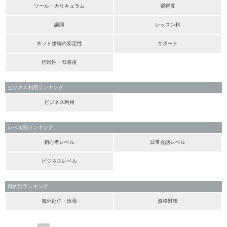
ツール・カリキュラム
習得度
講師
レッスン料
ネット接続の安定性
サポート
信頼性・知名度
ビジネス利用ランキング
ビジネス利用
レベル別ランキング
初心者レベル
日常会話レベル
ビジネスレベル
目的別ランキング
海外赴任・出張
資格対策