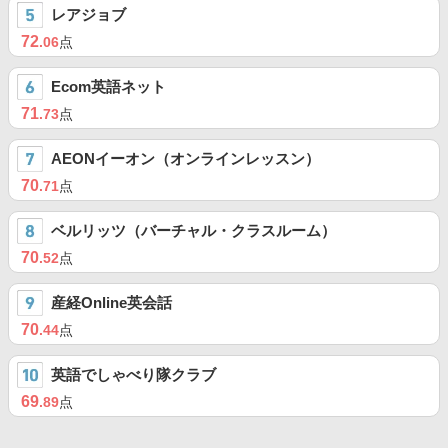
レアジョブ
72
.06
点
Ecom英語ネット
71
.73
点
AEONイーオン（オンラインレッスン）
70
.71
点
ベルリッツ（バーチャル・クラスルーム）
70
.52
点
産経Online英会話
70
.44
点
英語でしゃべり隊クラブ
69
.89
点