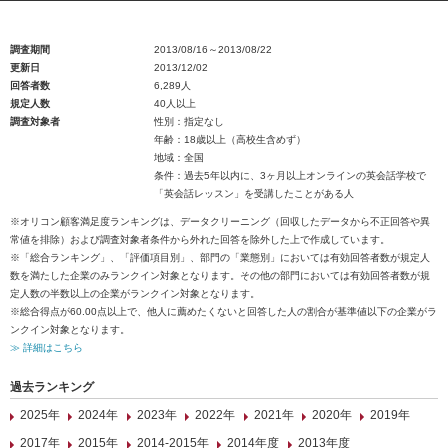
調査期間
2013/08/16～2013/08/22
更新日
2013/12/02
回答者数
6,289人
規定人数
40人以上
調査対象者
性別：指定なし
年齢：18歳以上（高校生含めず）
地域：全国
条件：過去5年以内に、3ヶ月以上オンラインの英会話学校で
「英会話レッスン」を受講したことがある人
※オリコン顧客満足度ランキングは、データクリーニング（回収したデータから不正回答や異
常値を排除）および調査対象者条件から外れた回答を除外した上で作成しています。
※「総合ランキング」、「評価項目別」、部門の「業態別」においては有効回答者数が規定人
数を満たした企業のみランクイン対象となります。その他の部門においては有効回答者数が規
定人数の半数以上の企業がランクイン対象となります。
※総合得点が60.00点以上で、他人に薦めたくないと回答した人の割合が基準値以下の企業がラ
ンクイン対象となります。
≫ 詳細はこちら
過去ランキング
2025年
2024年
2023年
2022年
2021年
2020年
2019年
2017年
2015年
2014-2015年
2014年度
2013年度