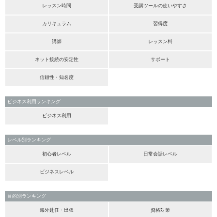
レッスン時間
受講ツールの使いやすさ
カリキュラム
習得度
講師
レッスン料
ネット接続の安定性
サポート
信頼性・知名度
ビジネス利用ランキング
ビジネス利用
レベル別ランキング
初心者レベル
日常会話レベル
ビジネスレベル
目的別ランキング
海外赴任・出張
資格対策