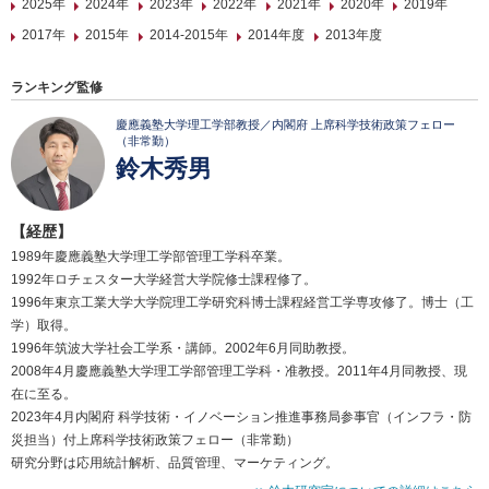
2025年
2024年
2023年
2022年
2021年
2020年
2019年
2017年
2015年
2014-2015年
2014年度
2013年度
ランキング監修
慶應義塾大学理工学部教授／内閣府 上席科学技術政策フェロー
（非常勤）
鈴木秀男
【経歴】
1989年慶應義塾大学理工学部管理工学科卒業。
1992年ロチェスター大学経営大学院修士課程修了。
1996年東京工業大学大学院理工学研究科博士課程経営工学専攻修了。博士（工
学）取得。
1996年筑波大学社会工学系・講師。2002年6月同助教授。
2008年4月慶應義塾大学理工学部管理工学科・准教授。2011年4月同教授、現
在に至る。
2023年4月内閣府 科学技術・イノベーション推進事務局参事官（インフラ・防
災担当）付上席科学技術政策フェロー（非常勤）
研究分野は応用統計解析、品質管理、マーケティング。