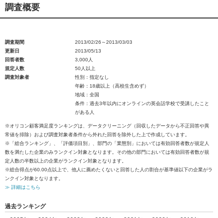
調査概要
調査期間
2013/02/26～2013/03/03
更新日
2013/05/13
回答者数
3,000人
規定人数
50人以上
調査対象者
性別：指定なし
年齢：18歳以上（高校生含めず）
地域：全国
条件：過去3年以内にオンラインの英会話学校で受講したこと
がある人
※オリコン顧客満足度ランキングは、データクリーニング（回収したデータから不正回答や異
常値を排除）および調査対象者条件から外れた回答を除外した上で作成しています。
※「総合ランキング」、「評価項目別」、部門の「業態別」においては有効回答者数が規定人
数を満たした企業のみランクイン対象となります。その他の部門においては有効回答者数が規
定人数の半数以上の企業がランクイン対象となります。
※総合得点が60.00点以上で、他人に薦めたくないと回答した人の割合が基準値以下の企業がラ
ンクイン対象となります。
≫ 詳細はこちら
過去ランキング