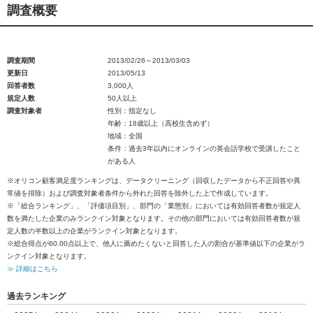
調査概要
調査期間
2013/02/26～2013/03/03
更新日
2013/05/13
回答者数
3,000人
規定人数
50人以上
調査対象者
性別：指定なし
年齢：18歳以上（高校生含めず）
地域：全国
条件：過去3年以内にオンラインの英会話学校で受講したこと
がある人
※オリコン顧客満足度ランキングは、データクリーニング（回収したデータから不正回答や異
常値を排除）および調査対象者条件から外れた回答を除外した上で作成しています。
※「総合ランキング」、「評価項目別」、部門の「業態別」においては有効回答者数が規定人
数を満たした企業のみランクイン対象となります。その他の部門においては有効回答者数が規
定人数の半数以上の企業がランクイン対象となります。
※総合得点が60.00点以上で、他人に薦めたくないと回答した人の割合が基準値以下の企業がラ
ンクイン対象となります。
≫ 詳細はこちら
過去ランキング