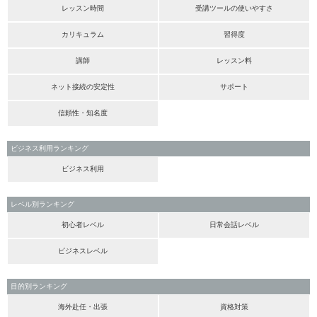
レッスン時間
受講ツールの使いやすさ
カリキュラム
習得度
講師
レッスン料
ネット接続の安定性
サポート
信頼性・知名度
ビジネス利用ランキング
ビジネス利用
レベル別ランキング
初心者レベル
日常会話レベル
ビジネスレベル
目的別ランキング
海外赴任・出張
資格対策