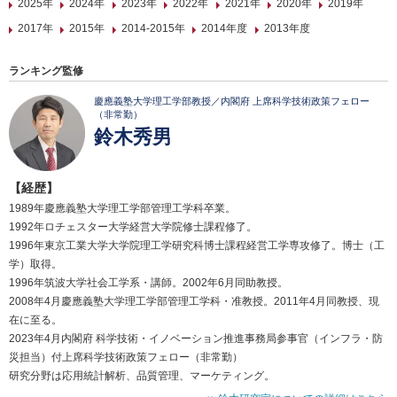
2025年
2024年
2023年
2022年
2021年
2020年
2019年
2017年
2015年
2014-2015年
2014年度
2013年度
ランキング監修
慶應義塾大学理工学部教授／内閣府 上席科学技術政策フェロー
（非常勤）
鈴木秀男
【経歴】
1989年慶應義塾大学理工学部管理工学科卒業。
1992年ロチェスター大学経営大学院修士課程修了。
1996年東京工業大学大学院理工学研究科博士課程経営工学専攻修了。博士（工
学）取得。
1996年筑波大学社会工学系・講師。2002年6月同助教授。
2008年4月慶應義塾大学理工学部管理工学科・准教授。2011年4月同教授、現
在に至る。
2023年4月内閣府 科学技術・イノベーション推進事務局参事官（インフラ・防
災担当）付上席科学技術政策フェロー（非常勤）
研究分野は応用統計解析、品質管理、マーケティング。