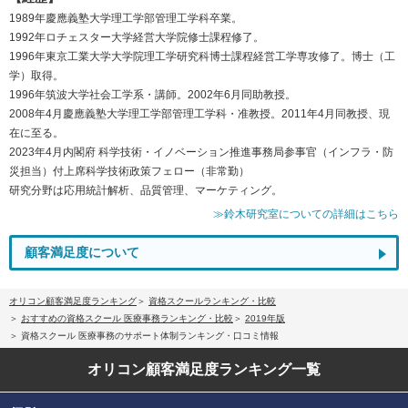
1989年慶應義塾大学理工学部管理工学科卒業。
1992年ロチェスター大学経営大学院修士課程修了。
1996年東京工業大学大学院理工学研究科博士課程経営工学専攻修了。博士（工
学）取得。
1996年筑波大学社会工学系・講師。2002年6月同助教授。
2008年4月慶應義塾大学理工学部管理工学科・准教授。2011年4月同教授、現
在に至る。
2023年4月内閣府 科学技術・イノベーション推進事務局参事官（インフラ・防
災担当）付上席科学技術政策フェロー（非常勤）
研究分野は応用統計解析、品質管理、マーケティング。
≫鈴木研究室についての詳細はこちら
顧客満足度について
オリコン顧客満足度ランキング
資格スクールランキング・比較
おすすめの資格スクール 医療事務ランキング・比較
2019年版
資格スクール 医療事務のサポート体制ランキング・口コミ情報
オリコン顧客満足度
ランキング一覧