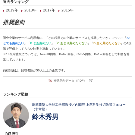
過去ランキング
2019年
2018年
2017年
2015年
推奨意向
調査企業のサービス利用者に、「どの程度その企業のサービスを推奨したいか」について「
A:
とても薦めたい
」「
B:まあ薦めたい
」「
C:あまり薦めたくない
」「
D:全く薦めたくない
」の4段
階で評価をしてもらい比率を算出しています。
※10段階聴取については、A=9-10回答、B=6-8回答、C=3-5回答、D=1-2回答として割合を算
出しております。
商標対象は、回答者数が50人以上の企業です。
推奨意向データ（PDF）
ランキング監修
慶應義塾大学理工学部教授／内閣府 上席科学技術政策フェロー
（非常勤）
鈴木秀男
【経歴】