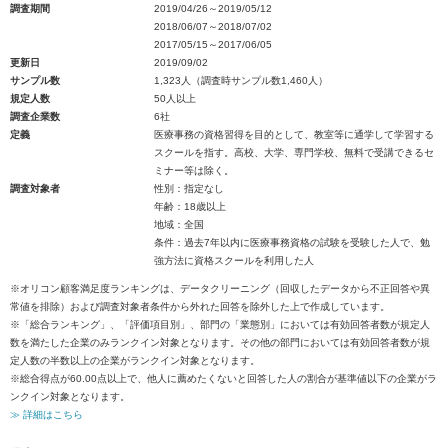
調査期間
2019/04/26～2019/05/12
2018/06/07～2018/07/02
2017/05/15～2017/06/05
更新日
2019/09/02
サンプル数
1,323人（調査時サンプル数1,460人）
規定人数
50人以上
調査企業数
6社
定義
医療事務の資格習得を目的として、教室等に通学して学習する
スクールを指す。高校、大学、専門学校、無料で受講できるセ
ミナー等は除く。
調査対象者
性別：指定なし
年齢：18歳以上
地域：全国
条件：過去7年以内に医療事務資格の試験を受験した人で、勉
強方法に資格スクールを利用した人
※オリコン顧客満足度ランキングは、データクリーニング（回収したデータから不正回答や異
常値を排除）および調査対象者条件から外れた回答を除外した上で作成しています。
※「総合ランキング」、「評価項目別」、部門の「業態別」においては有効回答者数が規定人
数を満たした企業のみランクイン対象となります。その他の部門においては有効回答者数が規
定人数の半数以上の企業がランクイン対象となります。
※総合得点が60.00点以上で、他人に薦めたくないと回答した人の割合が基準値以下の企業がラ
ンクイン対象となります。
≫ 詳細はこちら