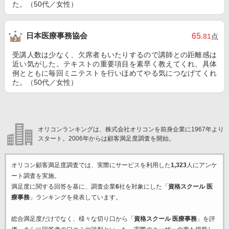
た。（50代／女性）
日本医療事務協会
65
.81
点
受講人数は少なく、欠席者もいたりするので講師との距離感は
近い気がした。テキストの重要項目を素早く教えてくれ、具体
例とともに毎回ミニテストを行いほめてやる気につなげてくれ
た。（50代／女性）
オリコンランキングは、株式会社オリコンを前身企業に1967年より
スタート。2006年からは顧客満足度調査を開始。
オリコン顧客満足度調査では、実際にサービスを利用した
1,323
人にアンケ
ート調査を実施。
満足度に関する回答を基に、調査企業
6
社を対象にした「
資格スクール 医
療事務
」ランキングを発表しています。
総合満足度だけでなく、様々な切り口から「
資格スクール 医療事務
」を評