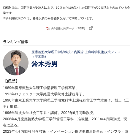
商標対象は、回答者数が100人以上で、10点または9点とした回答者が20％以上を占めている企
業です。
※再利用意向の％は、各選択肢の回答者数を用いて算出しています。
再利用意向データ（PDF）
ランキング監修
慶應義塾大学理工学部教授／内閣府 上席科学技術政策フェロー
（非常勤）
鈴木秀男
【経歴】
1989年慶應義塾大学理工学部管理工学科卒業。
1992年ロチェスター大学経営大学院修士課程修了。
1996年東京工業大学大学院理工学研究科博士課程経営工学専攻修了。博士（工
学）取得。
1996年筑波大学社会工学系・講師。2002年6月同助教授。
2008年4月慶應義塾大学理工学部管理工学科・准教授。2011年4月同教授、現
在に至る。
2023年4月内閣府 科学技術・イノベーション推進事務局参事官（インフラ・防