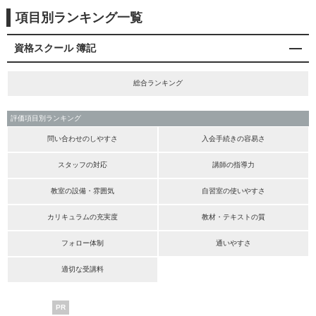
項目別ランキング一覧
資格スクール 簿記
総合ランキング
評価項目別ランキング
問い合わせのしやすさ
入会手続きの容易さ
スタッフの対応
講師の指導力
教室の設備・雰囲気
自習室の使いやすさ
カリキュラムの充実度
教材・テキストの質
フォロー体制
通いやすさ
適切な受講料
PR