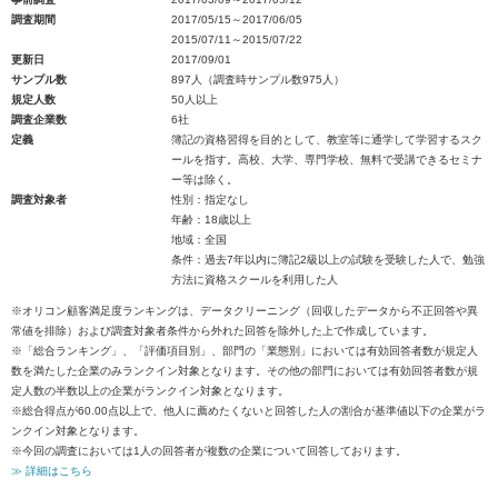
調査期間
2017/05/15～2017/06/05
2015/07/11～2015/07/22
更新日
2017/09/01
サンプル数
897人（調査時サンプル数975人）
規定人数
50人以上
調査企業数
6社
定義
簿記の資格習得を目的として、教室等に通学して学習するスク
ールを指す。高校、大学、専門学校、無料で受講できるセミナ
ー等は除く。
調査対象者
性別：指定なし
年齢：18歳以上
地域：全国
条件：過去7年以内に簿記2級以上の試験を受験した人で、勉強
方法に資格スクールを利用した人
※オリコン顧客満足度ランキングは、データクリーニング（回収したデータから不正回答や異
常値を排除）および調査対象者条件から外れた回答を除外した上で作成しています。
※「総合ランキング」、「評価項目別」、部門の「業態別」においては有効回答者数が規定人
数を満たした企業のみランクイン対象となります。その他の部門においては有効回答者数が規
定人数の半数以上の企業がランクイン対象となります。
※総合得点が60.00点以上で、他人に薦めたくないと回答した人の割合が基準値以下の企業がラ
ンクイン対象となります。
※今回の調査においては1人の回答者が複数の企業について回答しております。
≫ 詳細はこちら