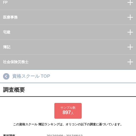
FP
医療事務
宅建
簿記
社会保険労務士
資格スクール TOP
調査概要
サンプル数
897
人
この資格スクール 簿記ランキングは、オリコンの以下の調査に基づいています。
事前調査
2017/03/09～2017/05/12