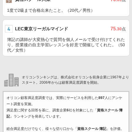
1度で2級まで合格出来たこと。（20代／男性）
LEC東京リーガルマインド
75
.30
点
簿記の講師が大変熱心で質問を個人メールで受け付けてくれた
り、授業後の自主学習レッスンを好意で開催してくれた。（50
代／女性）
オリコンランキングは、株式会社オリコンを前身企業に1967年より
スタート。2006年からは顧客満足度調査を開始。
オリコン顧客満足度調査では、実際にサービスを利用した
897
人にアンケ
ート調査を実施。
満足度に関する回答を基に、調査企業
6
社を対象にした「
資格スクール 簿
記
」ランキングを発表しています。
総合満足度だけでなく、様々な切り口から「
資格スクール 簿記
」を評価。