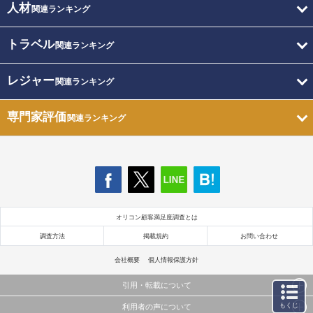
人材
関連ランキング
トラベル
関連ランキング
レジャー
関連ランキング
専門家評価
関連ランキング
オリコン顧客満足度調査とは
調査方法
掲載規約
お問い合わせ
会社概要
個人情報保護方針
引用・転載について
もくじ
利用者の声について
当サイトで公開されている情報（文字、写真、イラスト、画像データ等）及びこれらの配置・