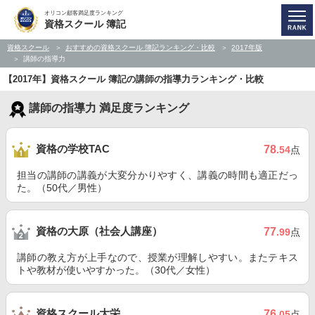
オリコン顧客満足度ランキング
資格スクール 簿記
資格スクール
おすすめの資格スクール 簿記ランキング・比較
2017年版
講師の指導力
【2017年】資格スクール 簿記の講師の指導力ランキング・比較
講師の指導力 満足度ランキング
資格の学校TAC
78
.54
点
担当の講師の講義が大変分かりやすく、講義の時間も適正だっ
た。（50代／男性）
資格の大原（社会人講座）
77
.99
点
講師の教え方が上手なので、授業が理解しやすい。またテキス
トや教材が使いやすかった。（30代／女性）
資格スクール大栄
76
.05
点