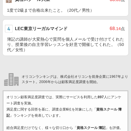
1度で2級まで合格出来たこと。（20代／男性）
LEC東京リーガルマインド
68
.14
点
簿記の講師が大変熱心で質問を個人メールで受け付けてくれた
り、授業後の自主学習レッスンを好意で開催してくれた。（50
代／女性）
オリコンランキングは、株式会社オリコンを前身企業に1967年より
スタート。2006年からは顧客満足度調査を開始。
オリコン顧客満足度調査では、実際にサービスを利用した
897
人にアンケ
ート調査を実施。
満足度に関する回答を基に、調査企業
6
社を対象にした「
資格スクール 簿
記
」ランキングを発表しています。
総合満足度だけでなく、様々な切り口から「
資格スクール 簿記
」を評価。