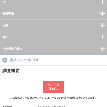
FP
医療事務
宅建
簿記
社会保険労務士
資格スクール TOP
調査概要
サンプル数
897
人
この資格スクール 簿記ランキングは、オリコンの以下の調査に基づいています。
事前調査
2017/03/09～2017/05/12