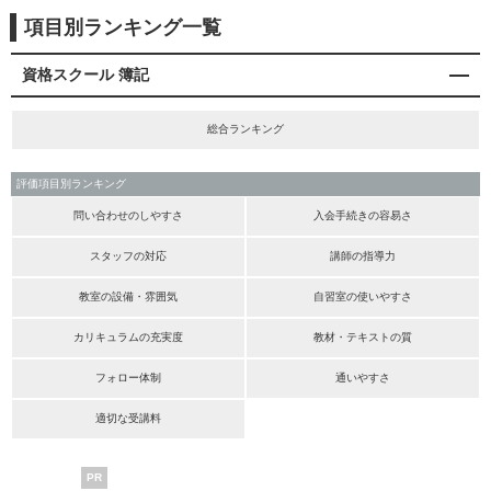
項目別ランキング一覧
資格スクール 簿記
総合ランキング
評価項目別ランキング
問い合わせのしやすさ
入会手続きの容易さ
スタッフの対応
講師の指導力
教室の設備・雰囲気
自習室の使いやすさ
カリキュラムの充実度
教材・テキストの質
フォロー体制
通いやすさ
適切な受講料
PR