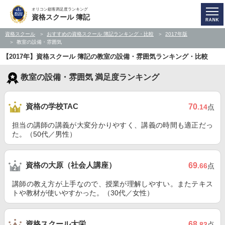
オリコン顧客満足度ランキング
資格スクール 簿記
資格スクール
おすすめの資格スクール 簿記ランキング・比較
2017年版
教室の設備・雰囲気
【2017年】資格スクール 簿記の教室の設備・雰囲気ランキング・比較
教室の設備・雰囲気 満足度ランキング
資格の学校TAC
70
.14
点
担当の講師の講義が大変分かりやすく、講義の時間も適正だっ
た。（50代／男性）
資格の大原（社会人講座）
69
.66
点
講師の教え方が上手なので、授業が理解しやすい。またテキス
トや教材が使いやすかった。（30代／女性）
資格スクール大栄
68
.83
点