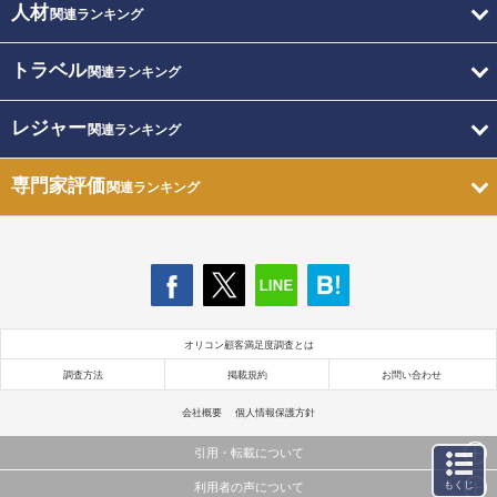
人材
関連ランキング
トラベル
関連ランキング
レジャー
関連ランキング
専門家評価
関連ランキング
オリコン顧客満足度調査とは
調査方法
掲載規約
お問い合わせ
会社概要
個人情報保護方針
引用・転載について
もくじ
利用者の声について
当サイトで公開されている情報（文字、写真、イラスト、画像データ等）及びこれらの配置・