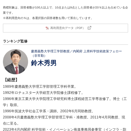
商標対象は、回答者数が100人以上で、10点または9点とした回答者が20％以上を占めている企
業です。
※再利用意向の％は、各選択肢の回答者数を用いて算出しています。
再利用意向データ（PDF）
ランキング監修
慶應義塾大学理工学部教授／内閣府 上席科学技術政策フェロー
（非常勤）
鈴木秀男
【経歴】
1989年慶應義塾大学理工学部管理工学科卒業。
1992年ロチェスター大学経営大学院修士課程修了。
1996年東京工業大学大学院理工学研究科博士課程経営工学専攻修了。博士（工
学）取得。
1996年筑波大学社会工学系・講師。2002年6月同助教授。
2008年4月慶應義塾大学理工学部管理工学科・准教授。2011年4月同教授、現
在に至る。
2023年4月内閣府 科学技術・イノベーション推進事務局参事官（インフラ・防