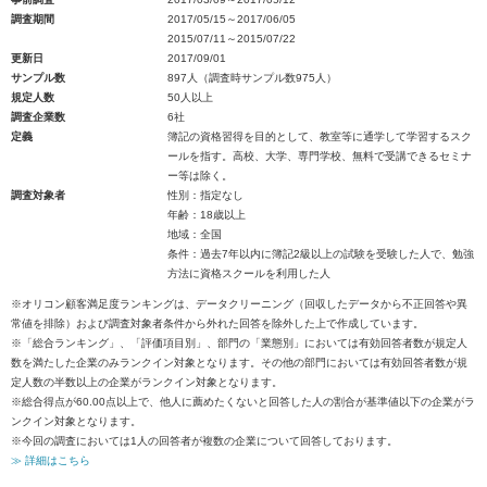
調査期間
2017/05/15～2017/06/05
2015/07/11～2015/07/22
更新日
2017/09/01
サンプル数
897人（調査時サンプル数975人）
規定人数
50人以上
調査企業数
6社
定義
簿記の資格習得を目的として、教室等に通学して学習するスク
ールを指す。高校、大学、専門学校、無料で受講できるセミナ
ー等は除く。
調査対象者
性別：指定なし
年齢：18歳以上
地域：全国
条件：過去7年以内に簿記2級以上の試験を受験した人で、勉強
方法に資格スクールを利用した人
※オリコン顧客満足度ランキングは、データクリーニング（回収したデータから不正回答や異
常値を排除）および調査対象者条件から外れた回答を除外した上で作成しています。
※「総合ランキング」、「評価項目別」、部門の「業態別」においては有効回答者数が規定人
数を満たした企業のみランクイン対象となります。その他の部門においては有効回答者数が規
定人数の半数以上の企業がランクイン対象となります。
※総合得点が60.00点以上で、他人に薦めたくないと回答した人の割合が基準値以下の企業がラ
ンクイン対象となります。
※今回の調査においては1人の回答者が複数の企業について回答しております。
≫ 詳細はこちら