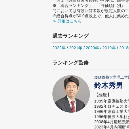
および調査対象者条件から外れた回答を
※「総合ランキング」、「評価項目別」、
門においては有効回答者数が規定人数の半
※総合得点が60.0点以上で、他人に薦
≫ 詳細はこちら
過去ランキング
2022年
/
2021年
/
2020年
/
2019年
/
201
ランキング監修
慶應義塾大学理工学
鈴木秀男
【経歴】
1989年慶應義塾
1992年ロチェス
1996年東京工業
1996年筑波大学
2008年4月慶應
2023年4月内閣