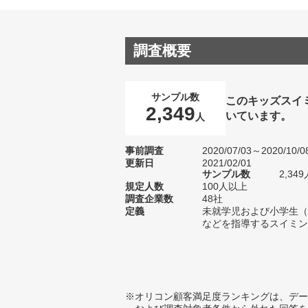
調査概要
サンプル数
このキッズスイ
2,349
いています。
人
事前調査
2020/07/03～2020/10/0
更新日
2021/02/01
サンプル数
2,3
規定人数
100人以上
調査企業数
48社
定義
未就学児および小学生（
などを指導するスイミン
※オリコン顧客満足度ランキングは、デー