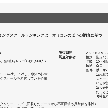
ミングスクールランキングは、オリコンの以下の調査に基づ
8
調査期間
2020/10/09～2
調査対象者
性別：指定な
49人（調査時サンプル数2,563人）
年齢：20～69
地域：全国
条件：以下す
1～6年生）に対し、水泳の技術
1)未
グスクールを運営している企業
スクー
いる保
2)入会
たこと
3)料
タクリーニング（回収したデータから不正回答や異常値を排除）