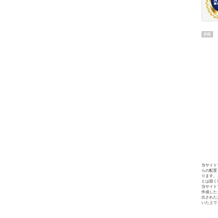
PR
当サイト
らの配置
ります。
とは固く
当サイト
作成した
出された
いた上で