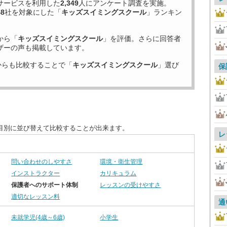
サービスを利用した
2,349
人にアンケート調査を実施。
48
社を対象にした「
キッズスイミングスクール
」ランキン
から「
キッズスイミングスクール
」を評価。さらに回答者
ザーの声も掲載しています。
からも比較することで「
キッズスイミングスクール
」選び
保
目別に並び替えて比較することが出来ます。
レ
問い合わせのしやすさ
環境・衛生管理
インストラクター
カリキュラム
保護者へのサポート体制
レッスンの受けやすさ
適切なレッスン料
通
未就学児(4歳～6歳)
小学生