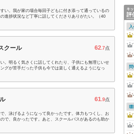
キッ
やすい。我が家の場合毎回子どもに付き添って通っているの
評
の進捗状況など丁寧に話してくださりありがたい。（40
入
62
スクール
.7
点
良い。明るく気さくに話してくれたり、子供にも無理じいせ
問
ミングが苦手だった子供も今では楽しく通えるようになっ
61
ル
.9
点
環
ので、泳げるようになって良かったです。体力もつくし、お
るので、良かったです。あと、スクールバスがあるのも助か