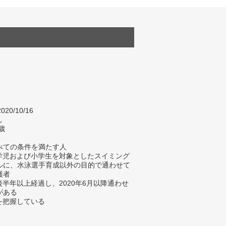
020/10/16
し
歳
べての条件を満たす人
就学児および小学生を対象としたスイミング
ルに、水泳選手育成以外の目的で通わせて
護者
後半年以上経過し、2020年6月以降通わせ
がある
金を把握している