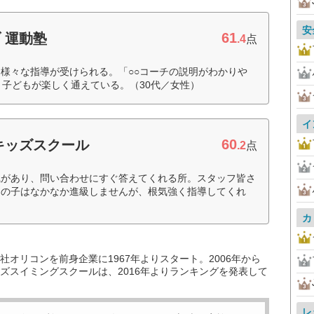
安
61
 運動塾
.4
点
様々な指導が受けられる。「○○コーチの説明がわかりや
と子どもが楽しく通えている。（30代／女性）
イ
60
キッズスクール
.2
点
識があり、問い合わせにすぐ答えてくれる所。スタッフ皆さ
ちの子はなかなか進級しませんが、根気強く指導してくれ
カ
オリコンを前身企業に1967年よりスタート。2006年から
ズスイミングスクールは、2016年よりランキングを発表して
レ