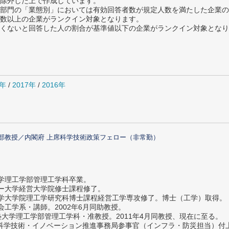
除外した上で作成しています。
部門の「業態別」においては有効回答者数が規定人数を満たした企業の
数以上の企業がランクイン対象となります。
めたくないと回答した人の割合が基準値以下の企業がランクイン対象とな
8年
/
2017年
/
2016年
部教授／内閣府 上席科学技術政策フェロー（非常勤）
大学理工学部管理工学科卒業。
ター大学経営大学院修士課程修了。
大学大学院理工学研究科博士課程経営工学専攻修了。博士（工学）取得。
社会工学系・講師。2002年6月同助教授。
義塾大学理工学部管理工学科・准教授。2011年4月同教授、現在に至る。
府 科学技術・イノベーション推進事務局参事官（インフラ・防災担当）