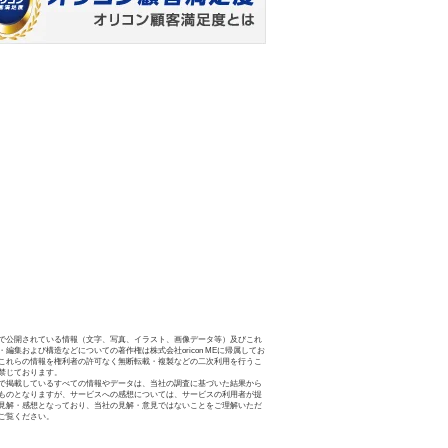
で公開されている情報（文字、写真、イラスト、画像データ等）及びこれ
・編集および構造などについての著作権は株式会社oricon MEに帰属してお
これらの情報を権利者の許可なく無断転載・複製などの二次利用を行うこ
禁じております。
で掲載しているすべての情報やデータは、当社の調査に基づいた結果から
ものとなりますが、サービスへの感想については、サービスの利用者が提
見解・感想となっており、当社の見解・意見ではないことをご理解いただ
ご覧ください。