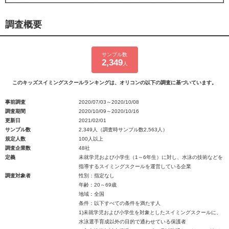
調査概要
サンプル数
2,349
人
このキッズスイミングスクールランキングは、オリコンの以下の調査に基づいています。
事前調査
2020/07/03～2020/10/08
調査期間
2020/10/09～2020/10/16
更新日
2021/02/01
サンプル数
2,349人（調査時サンプル数2,563人）
規定人数
100人以上
調査企業数
48社
定義
未就学児および小学生（1～6年生）に対し、水泳の技術などを
指導するスイミングスクールを運営している企業
調査対象者
性別：指定なし
年齢：20～69歳
地域：全国
条件：以下すべての条件を満たす人
1)未就学児および小学生を対象としたスイミングスクールに、
水泳選手育成以外の目的で通わせている保護者