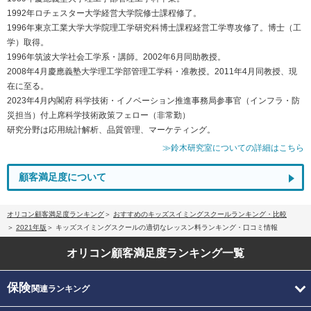
1992年ロチェスター大学経営大学院修士課程修了。
1996年東京工業大学大学院理工学研究科博士課程経営工学専攻修了。博士（工
学）取得。
1996年筑波大学社会工学系・講師。2002年6月同助教授。
2008年4月慶應義塾大学理工学部管理工学科・准教授。2011年4月同教授、現
在に至る。
2023年4月内閣府 科学技術・イノベーション推進事務局参事官（インフラ・防
災担当）付上席科学技術政策フェロー（非常勤）
研究分野は応用統計解析、品質管理、マーケティング。
≫鈴木研究室についての詳細はこちら
顧客満足度について
オリコン顧客満足度ランキング
おすすめのキッズスイミングスクールランキング・比較
2021年版
キッズスイミングスクールの適切なレッスン料ランキング・口コミ情報
オリコン顧客満足度
ランキング一覧
保険
関連ランキング