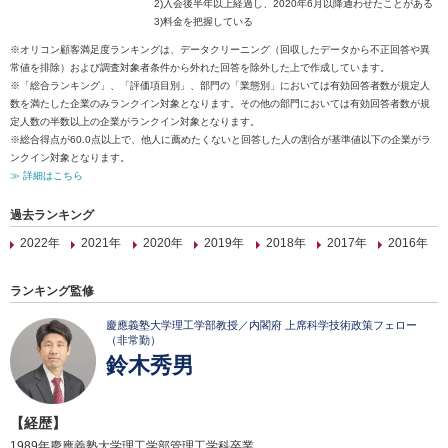
2)入会後半年以上経過し、2020年6月以降通わせたことがある
3)料金を把握している
※オリコン顧客満足度ランキングは、データクリーニング（回収したデータから不正回答や異
常値を排除）および調査対象者条件から外れた回答を除外した上で作成しています。
※「総合ランキング」、「評価項目別」、部門の「業態別」においては有効回答者数が規定人
数を満たした企業のみランクイン対象となります。その他の部門においては有効回答者数が規
定人数の半数以上の企業がランクイン対象となります。
※総合得点が60.0点以上で、他人に薦めたくないと回答した人の割合が基準値以下の企業がラ
ンクイン対象となります。
≫ 詳細はこちら
過去ランキング
2022年
2021年
2020年
2019年
2018年
2017年
2016年
ランキング監修
慶應義塾大学理工学部教授／内閣府 上席科学技術政策フェロー
（非常勤）
鈴木秀男
【経歴】
1989年慶應義塾大学理工学部管理工学科卒業。