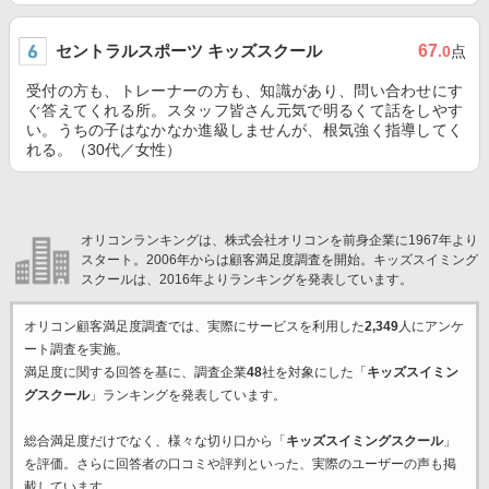
セントラルスポーツ キッズスクール
67
.0
点
受付の方も、トレーナーの方も、知識があり、問い合わせにす
ぐ答えてくれる所。スタッフ皆さん元気で明るくて話をしやす
い。うちの子はなかなか進級しませんが、根気強く指導してく
れる。（30代／女性）
オリコンランキングは、株式会社オリコンを前身企業に1967年より
スタート。2006年からは顧客満足度調査を開始。キッズスイミング
スクールは、2016年よりランキングを発表しています。
オリコン顧客満足度調査では、実際にサービスを利用した
2,349
人にアンケ
ート調査を実施。
満足度に関する回答を基に、調査企業
48
社を対象にした「
キッズスイミン
グスクール
」ランキングを発表しています。
総合満足度だけでなく、様々な切り口から「
キッズスイミングスクール
」
を評価。さらに回答者の口コミや評判といった、実際のユーザーの声も掲
載しています。