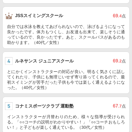
JSSスイミングスクール
69
.4
点
自分では水泳を教えてあげられないので、泳げるようになって
良かったです。体力もつくし、お友達も出来て、楽しそうに通
っているので、良かったです。あと、スクールバスがあるのも
助かります。（40代／女性）
ルネサンス ジュニアスクール
69
.2
点
とにかくインストラクターの対応が良い。明るく気さくに話し
てくれたり、子供にも無理じいせず寄り添ってくれるので、最
初スイミングが苦手だった子供も今では楽しく通えるようにな
った。（40代／女性）
コナミスポーツクラブ 運動塾
67
.7
点
インストラクターが月替わりのため、様々な指導が受けられ
る。「○○コーチの説明がわかりやすい！」「○○コーチおもしろ
い！」と子どもが楽しく通えている。（30代／女性）