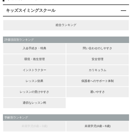
キッズスイミングスクール
総合ランキング
評価項目別ランキング
入会手続き・特典
問い合わせのしやすさ
環境・衛生管理
安全管理
インストラクター
カリキュラム
レッスン効果
保護者へのサポート体制
レッスンの受けやすさ
通いやすさ
適切なレッスン料
学齢別ランキング
未就学児(0歳～3歳)
未就学児(4歳～6歳)