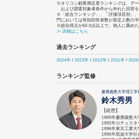
※オリコン顧客満足度ランキングは、デー
および調査対象者条件から外れた回答を
※「総合ランキング」、「評価項目別」、
門においては有効回答者数が規定人数の半
※総合得点が60.0点以上で、他人に薦
≫ 詳細はこちら
過去ランキング
2024年
/
2023年
/
2022年
/
2021年
/
202
ランキング監修
慶應義塾大学理工学
鈴木秀男
【経歴】
1989年慶應義塾
1992年ロチェス
1996年東京工業
1996年筑波大学