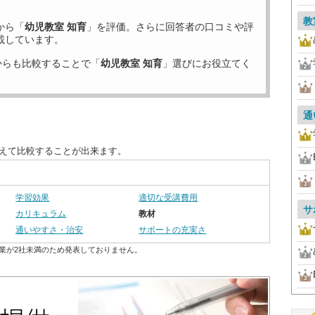
教
から「
幼児教室 知育
」を評価。さらに回答者の口コミや評
載しています。
からも比較することで「
幼児教室 知育
」選びにお役立てく
通
替えて比較することが出来ます。
学習効果
適切な受講費用
サ
カリキュラム
教材
通いやすさ・治安
サポートの充実さ
業が2社未満のため発表しておりません。