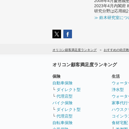
2008年4月慶應
2023年4月内閣
研究分野は応用統
≫ 鈴木研究室につ
オリコン顧客満足度ランキング
おすすめの幼児教
オリコン顧客満足度ランキング
保険
生活
自動車保険
ウォータ
└
ダイレクト型
浄水型
└
代理店型
ウォータ
バイク保険
家事代行
└
ダイレクト型
ハウスク
└
代理店型
コインラ
自転車保険
食材宅配