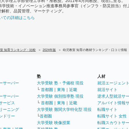
義塾大学理工学部管理工学科・准教授。2011年4月同教授、現在に至る。
府 科学技術・イノベーション推進事務局参事官（インフラ・防災担当）
計解析、品質管理、マーケティング。
いての詳細はこちら
室 知育ランキング・比較
2024年版
幼児教室 知育の教材ランキング・口コミ情報
塾
人材
ーサーバー
大学受験 塾・予備校 現役
就活エージェン
└
首都圏
｜
東海
｜
近畿
就活サイト
ーサーバー
大学受験 個別指導塾 現役
逆求人型就活サ
サービス
└
首都圏
｜
東海
｜
近畿
アルバイト情報
リーニング
大学受験 難関大学特化型 現役
転職サイト
ンドリー
└
首都圏
転職サイト 女性
大学受験 映像授業
転職スカウトサ