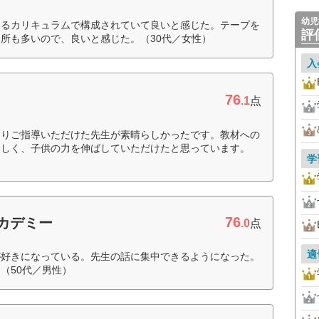
幼児
わるカリキュラムで構成されていて良いと感じた。テープを
評
所も多いので、良いと感じた。（30代／女性）
入
76
.1
点
よりご指導いただけた先生が素晴らしかったです。教材への
らしく、子供の力を伸ばしていただけたと思っています。
学
76
アカデミー
.0
点
適
が好きになっている。先生の話に集中できるようになった。
（50代／男性）