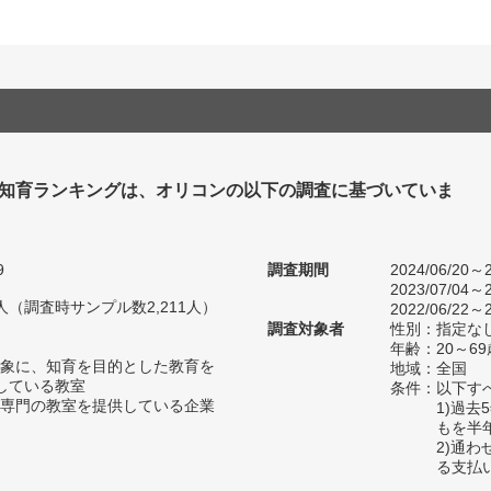
 知育ランキングは、オリコンの以下の調査に基づいていま
9
調査期間
2024/06/20～2
2023/07/04～2
18人（調査時サンプル数2,211人）
2022/06/22～2
調査対象者
性別：指定な
年齢：20～69
象に、知育を目的とした教育を
地域：全国
している教室
条件：以下す
専門の教室を提供している企業
1)過
もを半
2)通
る支払