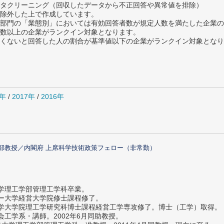
タクリーニング（回収したデータから不正回答や異常値を排除）
除外した上で作成しています。
部門の「業態別」においては有効回答者数が規定人数を満たした企業の
数以上の企業がランクイン対象となります。
めたくないと回答した人の割合が基準値以下の企業がランクイン対象とな
0年
/
2017年
/
2016年
部教授／内閣府 上席科学技術政策フェロー（非常勤）
大学理工学部管理工学科卒業。
ター大学経営大学院修士課程修了。
大学大学院理工学研究科博士課程経営工学専攻修了。博士（工学）取得。
社会工学系・講師。2002年6月同助教授。