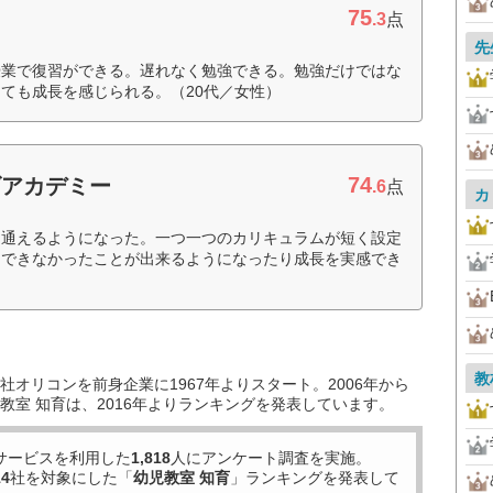
75
.3
点
先
授業で復習ができる。遅れなく勉強できる。勉強だけではな
ても成長を感じられる。（20代／女性）
74
ズアカデミー
.6
点
カ
く通えるようになった。一つ一つのカリキュラムが短く設定
回できなかったことが出来るようになったり成長を実感でき
教
オリコンを前身企業に1967年よりスタート。2006年から
教室 知育は、2016年よりランキングを発表しています。
サービスを利用した
1,818
人にアンケート調査を実施。
14
社を対象にした「
幼児教室 知育
」ランキングを発表して