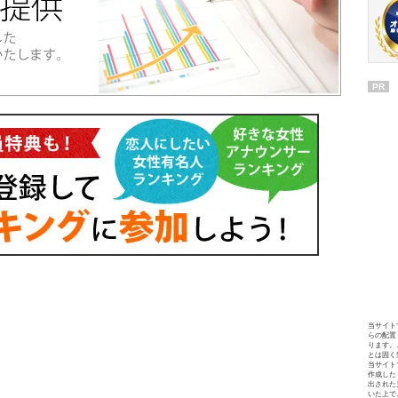
PR
当サイト
らの配置
ります。
とは固く
当サイト
作成した
出された
いた上で