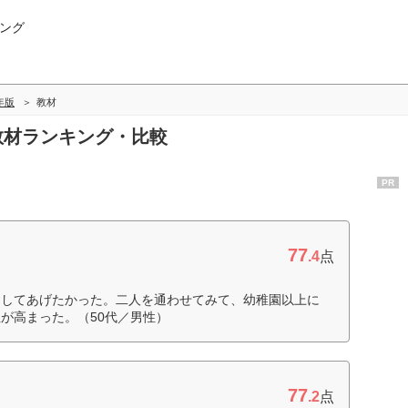
ング
4年版
教材
の教材ランキング・比較
PR
77
.4
点
にしてあげたかった。二人を通わせてみて、幼稚園以上に
が高まった。（50代／男性）
77
.2
点