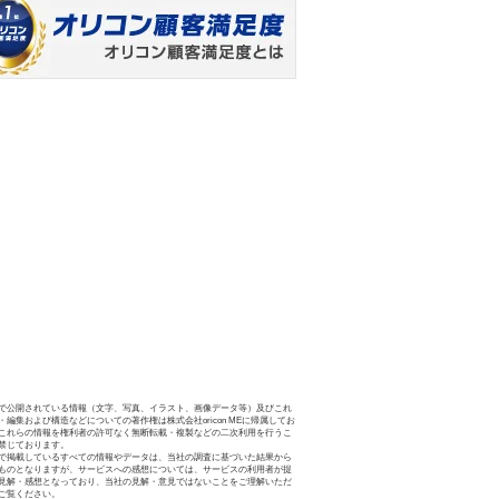
で公開されている情報（文字、写真、イラスト、画像データ等）及びこれ
・編集および構造などについての著作権は株式会社oricon MEに帰属してお
これらの情報を権利者の許可なく無断転載・複製などの二次利用を行うこ
禁じております。
で掲載しているすべての情報やデータは、当社の調査に基づいた結果から
ものとなりますが、サービスへの感想については、サービスの利用者が提
見解・感想となっており、当社の見解・意見ではないことをご理解いただ
ご覧ください。