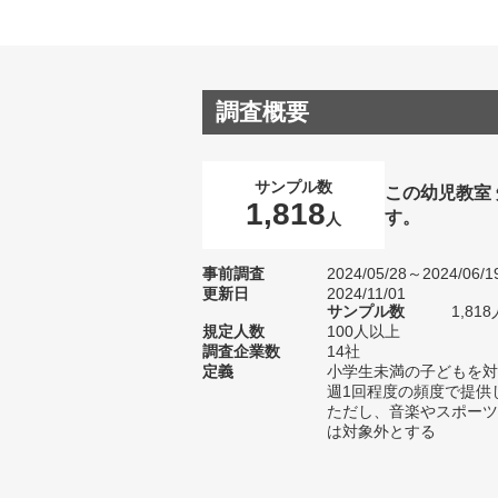
調査概要
サンプル数
この幼児教室
1,818
す。
人
事前調査
2024/05/28～2024/06/1
更新日
2024/11/01
サンプル数
1,8
規定人数
100人以上
調査企業数
14社
定義
小学生未満の子どもを対
週1回程度の頻度で提供
ただし、音楽やスポーツ
は対象外とする