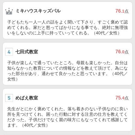
ミキハウスキッズパル
76
.1
点
子どもたち一人一人の話をよく聞いて下さり、すごく褒めて認
めてくれる。家だと怒ってばかりになる事でも、絶対に無理強
いをしないのに上手に持っていってくれる。（40代／女性）
七田式教室
76
.0
点
子供が楽しんで通っていたところ。母親も楽しかった。自分は
知らなかった教育についての情報などを教えて頂けて、為にな
った部分があり、通わせて良かったと思っています。（40代／
女性）
めばえ教室
75
.4
点
先生がとにかく褒めてくれた。落ち着きのない子供なのに良い
所を見つけてくれ、困った行動に対する注意の仕方を教えてく
ださった。子供だけでなく親の味方にもなってくれて感謝して
ます。（40代／女性）