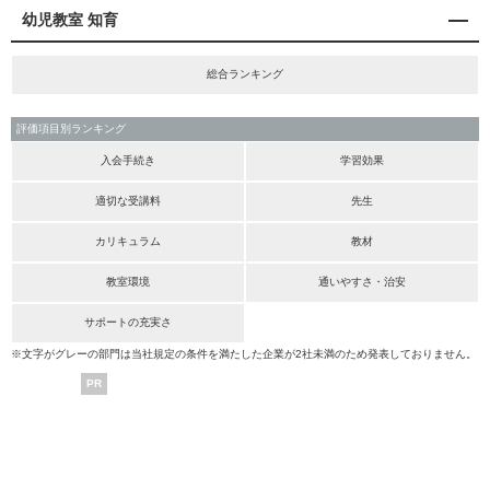
幼児教室 知育
総合ランキング
評価項目別ランキング
入会手続き
学習効果
適切な受講料
先生
カリキュラム
教材
教室環境
通いやすさ・治安
サポートの充実さ
※文字がグレーの部門は当社規定の条件を満たした企業が2社未満のため発表しておりません。
PR