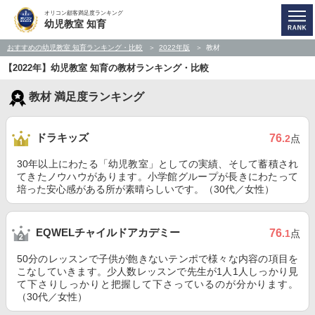
オリコン顧客満足度ランキング
幼児教室 知育
おすすめの幼児教室 知育ランキング・比較
2022年版
教材
【2022年】幼児教室 知育の教材ランキング・比較
教材 満足度ランキング
ドラキッズ
76
.2
点
30年以上にわたる「幼児教室」としての実績、そして蓄積され
てきたノウハウがあります。小学館グループが長きにわたって
培った安心感がある所が素晴らしいです。（30代／女性）
EQWELチャイルドアカデミー
76
.1
点
50分のレッスンで子供が飽きないテンポで様々な内容の項目を
こなしていきます。少人数レッスンで先生が1人1人しっかり見
て下さりしっかりと把握して下さっているのが分かります。
（30代／女性）