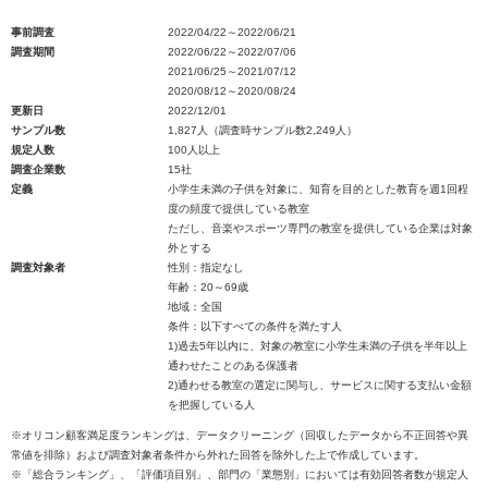
事前調査
2022/04/22～2022/06/21
調査期間
2022/06/22～2022/07/06
2021/06/25～2021/07/12
2020/08/12～2020/08/24
更新日
2022/12/01
サンプル数
1,827人（調査時サンプル数2,249人）
規定人数
100人以上
調査企業数
15社
定義
小学生未満の子供を対象に、知育を目的とした教育を週1回程
度の頻度で提供している教室
ただし、音楽やスポーツ専門の教室を提供している企業は対象
外とする
調査対象者
性別：指定なし
年齢：20～69歳
地域：全国
条件：以下すべての条件を満たす人
1)過去5年以内に、対象の教室に小学生未満の子供を半年以上
通わせたことのある保護者
2)通わせる教室の選定に関与し、サービスに関する支払い金額
を把握している人
※オリコン顧客満足度ランキングは、データクリーニング（回収したデータから不正回答や異
常値を排除）および調査対象者条件から外れた回答を除外した上で作成しています。
※「総合ランキング」、「評価項目別」、部門の「業態別」においては有効回答者数が規定人