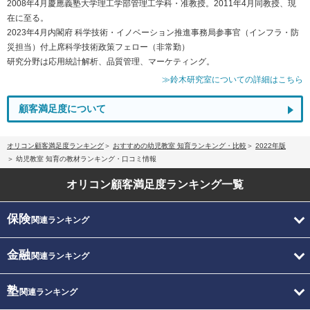
2008年4月慶應義塾大学理工学部管理工学科・准教授。2011年4月同教授、現
在に至る。
2023年4月内閣府 科学技術・イノベーション推進事務局参事官（インフラ・防
災担当）付上席科学技術政策フェロー（非常勤）
研究分野は応用統計解析、品質管理、マーケティング。
≫鈴木研究室についての詳細はこちら
顧客満足度について
オリコン顧客満足度ランキング
おすすめの幼児教室 知育ランキング・比較
2022年版
幼児教室 知育の教材ランキング・口コミ情報
オリコン顧客満足度
ランキング一覧
保険
関連ランキング
金融
関連ランキング
塾
関連ランキング