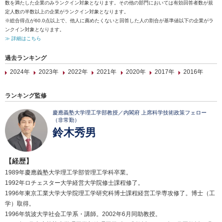
数を満たした企業のみランクイン対象となります。その他の部門においては有効回答者数が規
定人数の半数以上の企業がランクイン対象となります。
※総合得点が60.0点以上で、他人に薦めたくないと回答した人の割合が基準値以下の企業がラ
ンクイン対象となります。
≫ 詳細はこちら
過去ランキング
2024年
2023年
2022年
2021年
2020年
2017年
2016年
ランキング監修
慶應義塾大学理工学部教授／内閣府 上席科学技術政策フェロー
（非常勤）
鈴木秀男
【経歴】
1989年慶應義塾大学理工学部管理工学科卒業。
1992年ロチェスター大学経営大学院修士課程修了。
1996年東京工業大学大学院理工学研究科博士課程経営工学専攻修了。博士（工
学）取得。
1996年筑波大学社会工学系・講師。2002年6月同助教授。