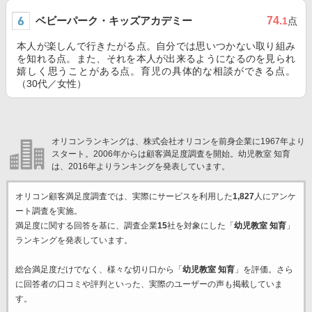
ベビーパーク・キッズアカデミー
74
.1
点
本人が楽しんで行きたがる点。自分では思いつかない取り組み
を知れる点。また、それを本人が出来るようになるのを見られ
嬉しく思うことがある点。育児の具体的な相談ができる点。
（30代／女性）
オリコンランキングは、株式会社オリコンを前身企業に1967年より
スタート。2006年からは顧客満足度調査を開始。幼児教室 知育
は、2016年よりランキングを発表しています。
オリコン顧客満足度調査では、実際にサービスを利用した
1,827
人にアンケ
ート調査を実施。
満足度に関する回答を基に、調査企業
15
社を対象にした「
幼児教室 知育
」
ランキングを発表しています。
総合満足度だけでなく、様々な切り口から「
幼児教室 知育
」を評価。さら
に回答者の口コミや評判といった、実際のユーザーの声も掲載していま
す。