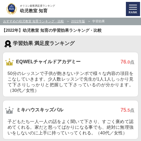
オリコン顧客満足度ランキング
幼児教室 知育
おすすめの幼児教室 知育ランキング・比較
2022年版
学習効果
【2022年】幼児教室 知育の学習効果ランキング・比較
学習効果 満足度ランキング
EQWELチャイルドアカデミー
76
.0
点
50分のレッスンで子供が飽きないテンポで様々な内容の項目を
こなしていきます。少人数レッスンで先生が1人1人しっかり見
て下さりしっかりと把握して下さっているのが分かります。
（30代／女性）
ミキハウスキッズパル
75
.5
点
子どもたち一人一人の話をよく聞いて下さり、すごく褒めて認
めてくれる。家だと怒ってばかりになる事でも、絶対に無理強
いをしないのに上手に持っていってくれる。（40代／女性）