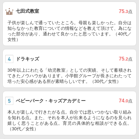
七田式教室
75
.3
点
子供が楽しんで通っていたところ。母親も楽しかった。自分は
知らなかった教育についての情報などを教えて頂けて、為にな
った部分があり、通わせて良かったと思っています。（40代／
女性）
ドラキッズ
75
.2
点
30年以上にわたる「幼児教室」としての実績、そして蓄積され
てきたノウハウがあります。小学館グループが長きにわたって
培った安心感がある所が素晴らしいです。（30代／女性）
ベビーパーク・キッズアカデミー
74
.0
点
本人が楽しんで行きたがる点。自分では思いつかない取り組み
を知れる点。また、それを本人が出来るようになるのを見られ
嬉しく思うことがある点。育児の具体的な相談ができる点。
（30代／女性）