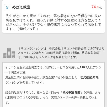
めばえ教室
74
.0
点
先生がとにかく褒めてくれた。落ち着きのない子供なのに良い
所を見つけてくれ、困った行動に対する注意の仕方を教えてく
ださった。子供だけでなく親の味方にもなってくれて感謝して
ます。（40代／女性）
オリコンランキングは、株式会社オリコンを前身企業に1967年より
スタート。2006年からは顧客満足度調査を開始。幼児教室 知育
は、2016年よりランキングを発表しています。
オリコン顧客満足度調査では、実際にサービスを利用した
1,827
人にアンケ
ート調査を実施。
満足度に関する回答を基に、調査企業
15
社を対象にした「
幼児教室 知育
」
ランキングを発表しています。
総合満足度だけでなく、様々な切り口から「
幼児教室 知育
」を評価。さら
に回答者の口コミや評判といった、実際のユーザーの声も掲載していま
す。