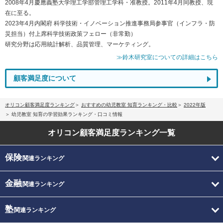
2008年4月慶應義塾大学理工学部管理工学科・准教授。2011年4月同教授、現
在に至る。
2023年4月内閣府 科学技術・イノベーション推進事務局参事官（インフラ・防
災担当）付上席科学技術政策フェロー（非常勤）
研究分野は応用統計解析、品質管理、マーケティング。
≫鈴木研究室についての詳細はこちら
顧客満足度について
オリコン顧客満足度ランキング
おすすめの幼児教室 知育ランキング・比較
2022年版
幼児教室 知育の学習効果ランキング・口コミ情報
オリコン顧客満足度
ランキング一覧
保険
関連ランキング
金融
関連ランキング
塾
関連ランキング