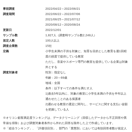
事前調査
2022/04/22～2022/06/21
調査期間
2022/06/22～2022/07/06
2021/06/25～2021/07/12
2020/08/12～2020/08/24
更新日
2022/12/01
サンプル数
1,827人（調査時サンプル数2,249人）
規定人数
100人以上
調査企業数
15社
定義
小学生未満の子供を対象に、知育を目的とした教育を週1回程
度の頻度で提供している教室
ただし、音楽やスポーツ専門の教室を提供している企業は対象
外とする
調査対象者
性別：指定なし
年齢：20～69歳
地域：全国
条件：以下すべての条件を満たす人
1)過去5年以内に、対象の教室に小学生未満の子供を半年以上
通わせたことのある保護者
2)通わせる教室の選定に関与し、サービスに関する支払い金額
を把握している人
※オリコン顧客満足度ランキングは、データクリーニング（回収したデータから不正回答や異
常値を排除）および調査対象者条件から外れた回答を除外した上で作成しています。
※「総合ランキング」、「評価項目別」、部門の「業態別」においては有効回答者数が規定人