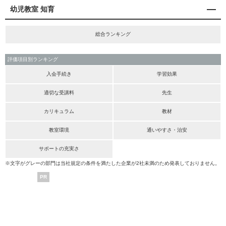
幼児教室 知育
総合ランキング
評価項目別ランキング
入会手続き
学習効果
適切な受講料
先生
カリキュラム
教材
教室環境
通いやすさ・治安
サポートの充実さ
※文字がグレーの部門は当社規定の条件を満たした企業が2社未満のため発表しておりません。
PR