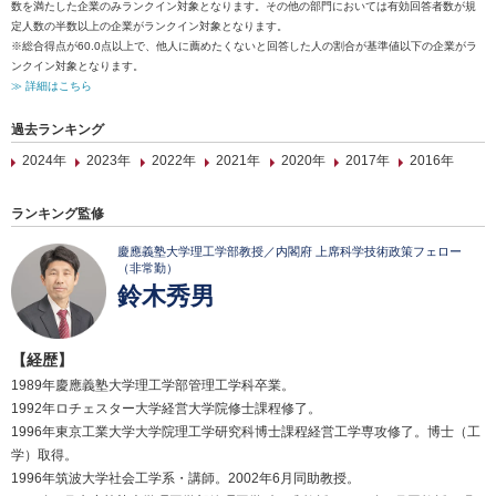
数を満たした企業のみランクイン対象となります。その他の部門においては有効回答者数が規
定人数の半数以上の企業がランクイン対象となります。
※総合得点が60.0点以上で、他人に薦めたくないと回答した人の割合が基準値以下の企業がラ
ンクイン対象となります。
≫ 詳細はこちら
過去ランキング
2024年
2023年
2022年
2021年
2020年
2017年
2016年
ランキング監修
慶應義塾大学理工学部教授／内閣府 上席科学技術政策フェロー
（非常勤）
鈴木秀男
【経歴】
1989年慶應義塾大学理工学部管理工学科卒業。
1992年ロチェスター大学経営大学院修士課程修了。
1996年東京工業大学大学院理工学研究科博士課程経営工学専攻修了。博士（工
学）取得。
1996年筑波大学社会工学系・講師。2002年6月同助教授。