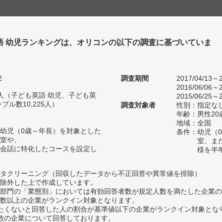
語 幼児ランキングは、オリコンの以下の調査に基づいていま
2
調査期間
2017/04/13～2
2016/06/06～2
92人（子ども英語 幼児、子ども英
2015/06/25～2
ル数10,225人）
調査対象者
性別：指定な
年齢：男性20
地域：全国
幼児（0歳～年長）を対象とした
条件：幼児（
室や、
室、ま
会話に特化したコースを設定し
様を半
タクリーニング（回収したデータから不正回答や異常値を排除）
除外した上で作成しています。
部門の「業態別」においては有効回答者数が規定人数を満たした企業の
数以上の企業がランクイン対象となります。
薦めたくないと回答した人の割合が基準値以下の企業がランクイン対象とな
数の企業について回答しております。