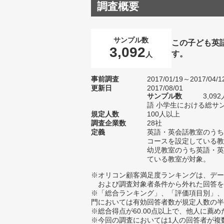
調査概要
サンプル数
この子ども英
3,092
す。
人
事前調査
2017/01/19～2017/04/1
更新日
2017/08/01
サンプル数
3,0
語 小学生における総サンプ
規定人数
100人以上
調査企業数
28社
定義
英語・英会話教室のうち
コースを設定している教
幼児教室のうち英語・英
ている教室が対象。
※オリコン顧客満足度ランキングは、デー
および調査対象者条件から外れた回答を
※「総合ランキング」、「評価項目別」、
門においては有効回答者数が規定人数の半
※総合得点が60.00点以上で、他人に
※今回の調査においては1人の回答者が複