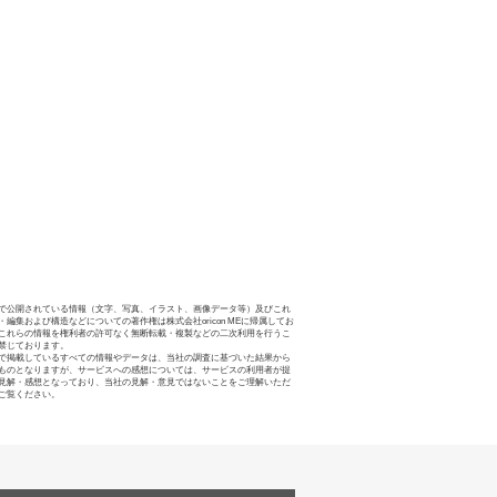
で公開されている情報（文字、写真、イラスト、画像データ等）及びこれ
・編集および構造などについての著作権は株式会社oricon MEに帰属してお
これらの情報を権利者の許可なく無断転載・複製などの二次利用を行うこ
禁じております。
で掲載しているすべての情報やデータは、当社の調査に基づいた結果から
ものとなりますが、サービスへの感想については、サービスの利用者が提
見解・感想となっており、当社の見解・意見ではないことをご理解いただ
ご覧ください。