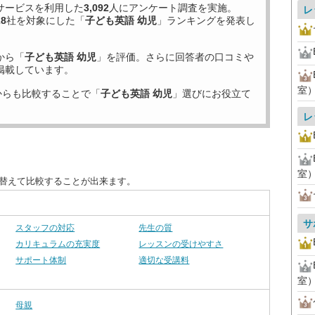
サービスを利用した
3,092
人にアンケート調査を実施。
レ
28
社を対象にした「
子ども英語 幼児
」ランキングを発表し
から「
子ども英語 幼児
」を評価。さらに回答者の口コミや
掲載しています。
室
からも比較することで「
子ども英語 幼児
」選びにお役立て
レ
室
び替えて比較することが出来ます。
サ
スタッフの対応
先生の質
カリキュラムの充実度
レッスンの受けやすさ
サポート体制
適切な受講料
室
母親