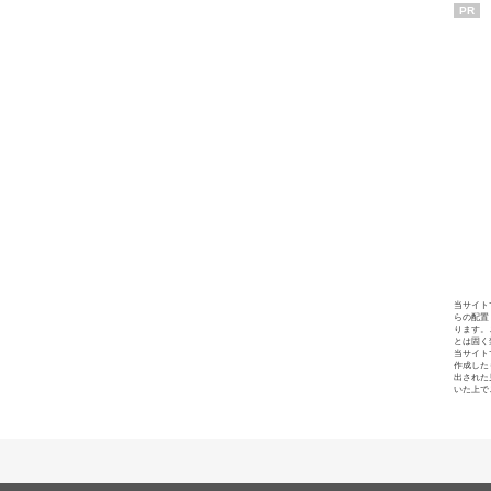
PR
当サイト
らの配置
ります。
とは固く
当サイト
作成した
出された
いた上で