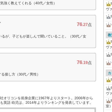
気強く教えてくれる（40代／女性）
ヴ
76
ブ
.27
点
教
いるが、子どもが楽しんで聞いていること。（30代／女
ヴ
76
.19
点
カ
する接し方（30代／男性）
ヴ
オリコンを前身企業に1967年よりスタート。2006年から
も英語 幼児は、2014年よりランキングを発表しています。
室