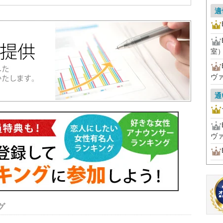
適
室
ヴ
通
ヴ
グ