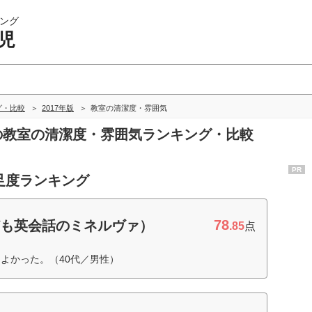
ング
児
グ・比較
2017年版
教室の清潔度・雰囲気
児の教室の清潔度・雰囲気ランキング・比較
PR
足度ランキング
78
・こども英会話のミネルヴァ）
.85
点
よかった。（40代／男性）