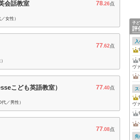
78
も英会話教室
.26
点
代／女性）
子ど
評
入
77
.62
点
性）
ヴ
77
enesseこども英語教室）
.40
点
ス
0代／男性）
ヴ
77
.08
点
先