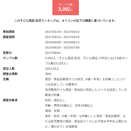
サンプル数
3,092
人
この子ども英語 幼児ランキングは、オリコンの以下の調査に基づいています。
事前調査
2017/01/19～2017/04/12
調査期間
2017/04/13～2017/04/25
2016/06/06～2016/06/13
2015/06/25～2015/07/09
更新日
2017/08/01
サンプル数
3,092人（子ども英語 幼児、子ども英語 小学生における総サン
プル数10,225人）
規定人数
100人以上
調査企業数
28社
定義
英語・英会話教室のうち幼児（0歳～年長）を対象としたコー
スを設定している教室や、
幼児教室のうち英語・英会話に特化したコースを設定している
教室が対象。
調査対象者
性別：指定なし
年齢：男性20歳以上、女性18歳以上
地域：全国
条件：幼児（0歳～年長）を対象にした英語・英会話教室、ま
たは幼児教室の英語・英会話コースにお子様を半年以上通わせ
た／通わせている保護者。