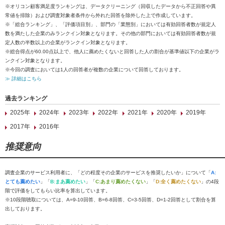
※オリコン顧客満足度ランキングは、データクリーニング（回収したデータから不正回答や異
常値を排除）および調査対象者条件から外れた回答を除外した上で作成しています。
※「総合ランキング」、「評価項目別」、部門の「業態別」においては有効回答者数が規定人
数を満たした企業のみランクイン対象となります。その他の部門においては有効回答者数が規
定人数の半数以上の企業がランクイン対象となります。
※総合得点が60.00点以上で、他人に薦めたくないと回答した人の割合が基準値以下の企業がラ
ンクイン対象となります。
※今回の調査においては1人の回答者が複数の企業について回答しております。
≫ 詳細はこちら
過去ランキング
2025年
2024年
2023年
2022年
2021年
2020年
2019年
2017年
2016年
推奨意向
調査企業のサービス利用者に、「どの程度その企業のサービスを推奨したいか」について「
A:
とても薦めたい
」「
B:まあ薦めたい
」「
C:あまり薦めたくない
」「
D:全く薦めたくない
」の4段
階で評価をしてもらい比率を算出しています。
※10段階聴取については、A=9-10回答、B=6-8回答、C=3-5回答、D=1-2回答として割合を算
出しております。