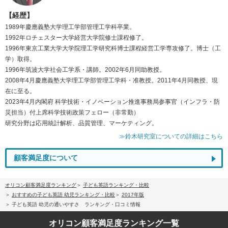
【経歴】
1989年慶應義塾大学理工学部管理工学科卒業。
1992年ロチェスター大学経営大学院修士課程修了。
1996年東京工業大学大学院理工学研究科博士課程経営工学専攻修了。博士（工
学）取得。
1996年筑波大学社会工学系・講師。2002年6月同助教授。
2008年4月慶應義塾大学理工学部管理工学科・准教授。2011年4月同教授、現
在に至る。
2023年4月内閣府 科学技術・イノベーション推進事務局参事官（インフラ・防
災担当）付上席科学技術政策フェロー（非常勤）
研究分野は応用統計解析、品質管理、マーケティング。
≫鈴木研究室についての詳細はこちら
顧客満足度について
オリコン顧客満足度ランキング
子ども英語ランキング・比較
おすすめの子ども英語 幼児ランキング・比較
2017年版
子ども英語 幼児の通いやすさ ランキング・口コミ情報
オリコン顧客満足度
ランキング一覧