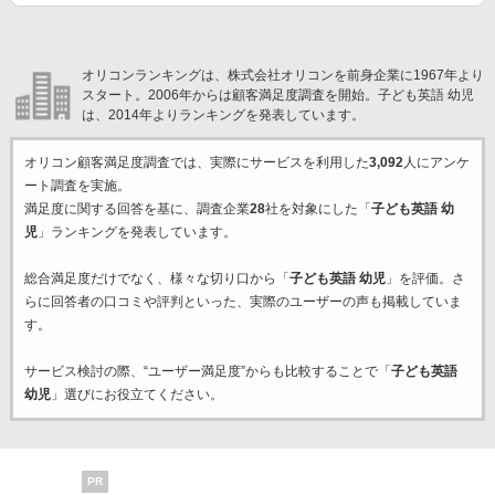
オリコンランキングは、株式会社オリコンを前身企業に1967年より
スタート。2006年からは顧客満足度調査を開始。子ども英語 幼児
は、2014年よりランキングを発表しています。
オリコン顧客満足度調査では、実際にサービスを利用した
3,092
人にアンケ
ート調査を実施。
満足度に関する回答を基に、調査企業
28
社を対象にした「
子ども英語 幼
児
」ランキングを発表しています。
総合満足度だけでなく、様々な切り口から「
子ども英語 幼児
」を評価。さ
らに回答者の口コミや評判といった、実際のユーザーの声も掲載していま
す。
サービス検討の際、“ユーザー満足度”からも比較することで「
子ども英語
幼児
」選びにお役立てください。
PR