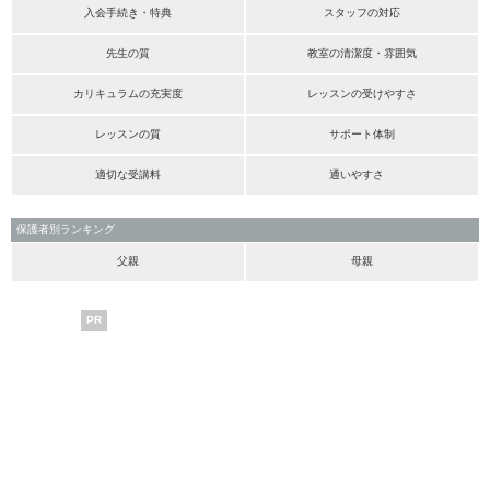
入会手続き・特典
スタッフの対応
先生の質
教室の清潔度・雰囲気
カリキュラムの充実度
レッスンの受けやすさ
レッスンの質
サポート体制
適切な受講料
通いやすさ
保護者別ランキング
父親
母親
PR