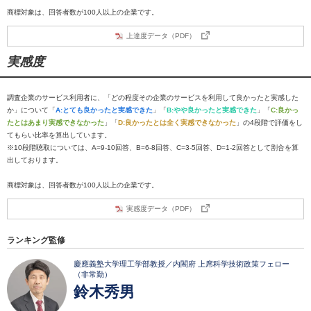
商標対象は、回答者数が100人以上の企業です。
上達度データ（PDF）
実感度
調査企業のサービス利用者に、「どの程度その企業のサービスを利用して良かったと実感した
か」について「
A:とても良かったと実感できた
」「
B:やや良かったと実感できた
」「
C:良かっ
たとはあまり実感できなかった
」「
D:良かったとは全く実感できなかった
」の4段階で評価をし
てもらい比率を算出しています。
※10段階聴取については、A=9-10回答、B=6-8回答、C=3-5回答、D=1-2回答として割合を算
出しております。
商標対象は、回答者数が100人以上の企業です。
実感度データ（PDF）
ランキング監修
慶應義塾大学理工学部教授／内閣府 上席科学技術政策フェロー
（非常勤）
鈴木秀男