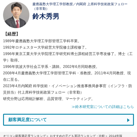
慶應義塾大学理工学部教授／内閣府 上席科学技術政策フェロー
（非常勤）
鈴木秀男
【経歴】
1989年慶應義塾大学理工学部管理工学科卒業。
1992年ロチェスター大学経営大学院修士課程修了。
1996年東京工業大学大学院理工学研究科博士課程経営工学専攻修了。博士（工
学）取得。
1996年筑波大学社会工学系・講師。2002年6月同助教授。
2008年4月慶應義塾大学理工学部管理工学科・准教授。2011年4月同教授、現
在に至る。
2023年4月内閣府 科学技術・イノベーション推進事務局参事官（インフラ・防
災担当）付上席科学技術政策フェロー（非常勤）
研究分野は応用統計解析、品質管理、マーケティング。
≫鈴木研究室についての詳細はこちら
顧客満足度について
オリコン顧客満足度ランキング
おすすめの子ども英語ランキング・比較
2014年版