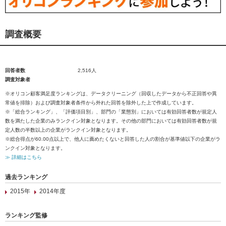
調査概要
回答者数
2,516人
調査対象者
※オリコン顧客満足度ランキングは、データクリーニング（回収したデータから不正回答や異
常値を排除）および調査対象者条件から外れた回答を除外した上で作成しています。
※「総合ランキング」、「評価項目別」、部門の「業態別」においては有効回答者数が規定人
数を満たした企業のみランクイン対象となります。その他の部門においては有効回答者数が規
定人数の半数以上の企業がランクイン対象となります。
※総合得点が60.00点以上で、他人に薦めたくないと回答した人の割合が基準値以下の企業がラ
ンクイン対象となります。
≫ 詳細はこちら
過去ランキング
2015年
2014年度
ランキング監修