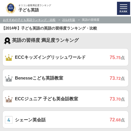
オリコン顧客満足度ランキング
子ども英語
おすすめの子ども英語ランキング・比較
2014年版
英語の習得度
【2014年】子ども英語の英語の習得度ランキング・比較
英語の習得度 満足度ランキング
ECCキッズイングリッシュワールド
75
.75
点
Benesseこども英語教室
73
.72
点
ECCジュニア 子ども英会話教室
73
.70
点
シェーン英会話
72
.68
点