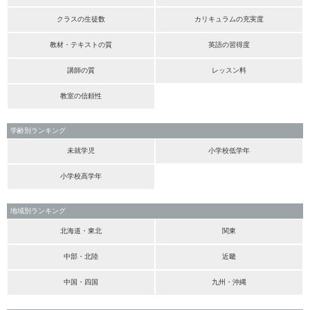
クラスの生徒数
カリキュラムの充実度
教材・テキストの質
英語の習得度
講師の質
レッスン料
教室の信頼性
学齢別ランキング
未就学児
小学校低学年
小学校高学年
地域別ランキング
北海道・東北
関東
中部・北陸
近畿
中国・四国
九州・沖縄