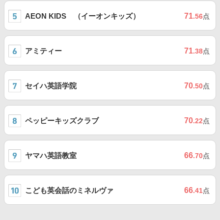
AEON KIDS （イーオンキッズ）
71
.56
点
アミティー
71
.38
点
セイハ英語学院
70
.50
点
ペッピーキッズクラブ
70
.22
点
ヤマハ英語教室
66
.70
点
こども英会話のミネルヴァ
66
.41
点