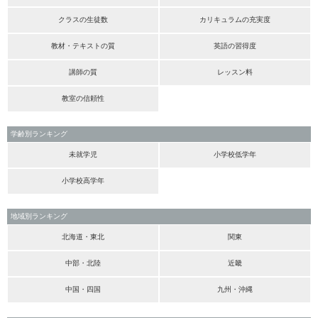
クラスの生徒数
カリキュラムの充実度
教材・テキストの質
英語の習得度
講師の質
レッスン料
教室の信頼性
学齢別ランキング
未就学児
小学校低学年
小学校高学年
地域別ランキング
北海道・東北
関東
中部・北陸
近畿
中国・四国
九州・沖縄