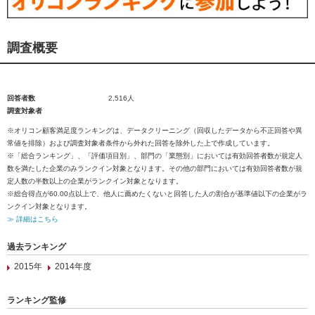
調査概要
回答者数
2,516人
調査対象者
※オリコン顧客満足度ランキングは、データクリーニング（回収したデータから不正回答や異
常値を排除）および調査対象者条件から外れた回答を除外した上で作成しています。
※「総合ランキング」、「評価項目別」、部門の「業態別」においては有効回答者数が規定人
数を満たした企業のみランクイン対象となります。その他の部門においては有効回答者数が規
定人数の半数以上の企業がランクイン対象となります。
※総合得点が60.00点以上で、他人に薦めたくないと回答した人の割合が基準値以下の企業がラ
ンクイン対象となります。
≫ 詳細はこちら
過去ランキング
2015年
2014年度
ランキング監修