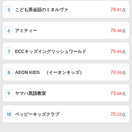
こども英会話のミネルヴァ
79
.87
点
アミティー
76
.46
点
ECCキッズイングリッシュワールド
75
.89
点
AEON KIDS （イーオンキッズ）
74
.06
点
ヤマハ英語教室
73
.66
点
ペッピーキッズクラブ
70
.22
点