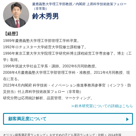
慶應義塾大学理工学部教授／内閣府 上席科学技術政策フェロー
（非常勤）
鈴木秀男
【経歴】
1989年慶應義塾大学理工学部管理工学科卒業。
1992年ロチェスター大学経営大学院修士課程修了。
1996年東京工業大学大学院理工学研究科博士課程経営工学専攻修了。博士（工
学）取得。
1996年筑波大学社会工学系・講師。2002年6月同助教授。
2008年4月慶應義塾大学理工学部管理工学科・准教授。2011年4月同教授、現
在に至る。
2023年4月内閣府 科学技術・イノベーション推進事務局参事官（インフラ・防
災担当）付上席科学技術政策フェロー（非常勤）
研究分野は応用統計解析、品質管理、マーケティング。
≫鈴木研究室についての詳細はこちら
顧客満足度について
オリコン顧客満足度ランキング
おすすめの子ども英語ランキング・比較
2014年版