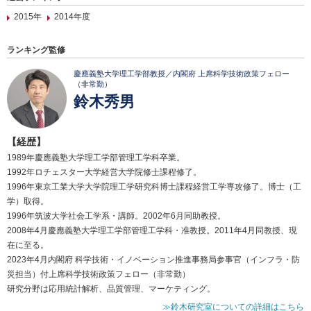
2015年
2014年度
ランキング監修
慶應義塾大学理工学部教授／内閣府 上席科学技術政策フェロー
（非常勤）
鈴木秀男
【経歴】
1989年慶應義塾大学理工学部管理工学科卒業。
1992年ロチェスター大学経営大学院修士課程修了。
1996年東京工業大学大学院理工学研究科博士課程経営工学専攻修了。博士（工
学）取得。
1996年筑波大学社会工学系・講師。2002年6月同助教授。
2008年4月慶應義塾大学理工学部管理工学科・准教授。2011年4月同教授、現
在に至る。
2023年4月内閣府 科学技術・イノベーション推進事務局参事官（インフラ・防
災担当）付上席科学技術政策フェロー（非常勤）
研究分野は応用統計解析、品質管理、マーケティング。
≫鈴木研究室についての詳細はこちら