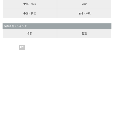
中部・北陸
近畿
中国・四国
九州・沖縄
保護者別ランキング
母親
父親
PR