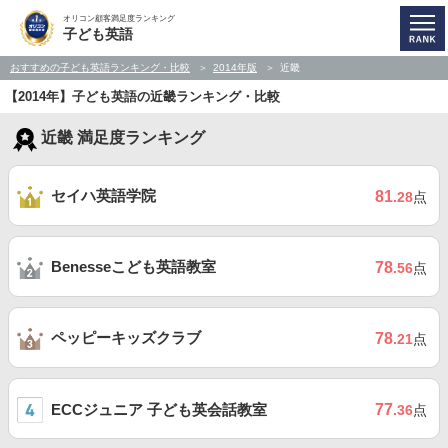
オリコン顧客満足度ランキング
子ども英語
おすすめの子ども英語ランキング・比較
2014年版
近畿
【2014年】子ども英語の近畿ランキング・比較
近畿 満足度ランキング
セイハ英語学院
81
.28
点
Benesseこども英語教室
78
.56
点
ペッピーキッズクラブ
78
.21
点
ECCジュニア 子ども英会話教室
77
.36
点