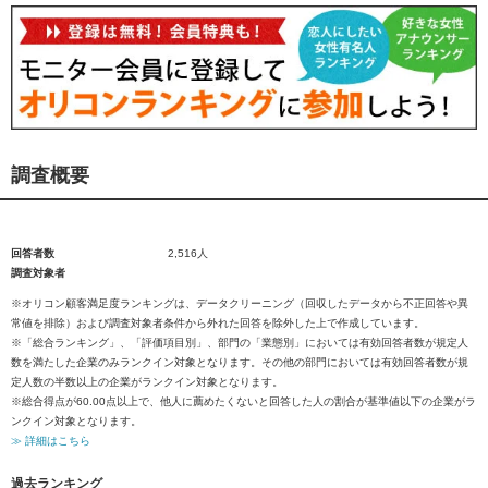
調査概要
回答者数
2,516人
調査対象者
※オリコン顧客満足度ランキングは、データクリーニング（回収したデータから不正回答や異
常値を排除）および調査対象者条件から外れた回答を除外した上で作成しています。
※「総合ランキング」、「評価項目別」、部門の「業態別」においては有効回答者数が規定人
数を満たした企業のみランクイン対象となります。その他の部門においては有効回答者数が規
定人数の半数以上の企業がランクイン対象となります。
※総合得点が60.00点以上で、他人に薦めたくないと回答した人の割合が基準値以下の企業がラ
ンクイン対象となります。
≫ 詳細はこちら
過去ランキング