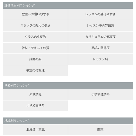
評価項目別ランキング
教室への通いやすさ
レッスンの受けやすさ
スタッフの対応の良さ
レッスン中の雰囲気
クラスの生徒数
カリキュラムの充実度
教材・テキストの質
英語の習得度
講師の質
レッスン料
教室の信頼性
学齢別ランキング
未就学児
小学校低学年
小学校高学年
地域別ランキング
北海道・東北
関東