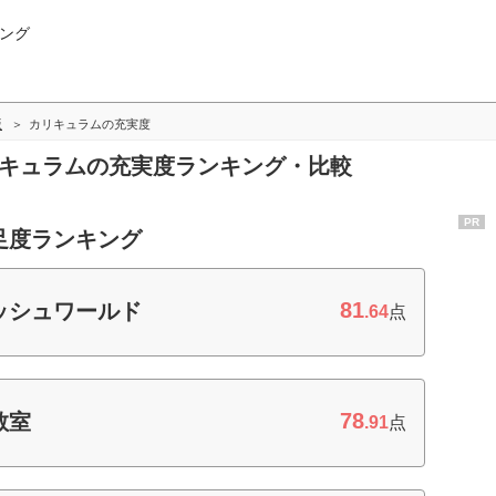
ング
版
カリキュラムの充実度
リキュラムの充実度ランキング・比較
PR
足度ランキング
81
ッシュワールド
.64
点
78
教室
.91
点