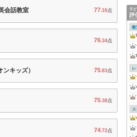
77
も英会話教室
子ど
.16
点
評
教
76
.34
点
レ
75
ーオンキッズ）
.83
点
75
.38
点
ス
74
.72
点