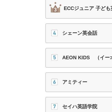
ECCジュニア 子ど
シェーン英会話
AEON KIDS （イ
アミティー
セイハ英語学院