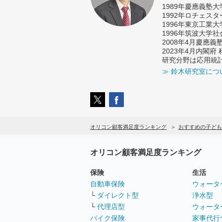
1989年慶應義塾
1992年ロチェス
1996年東京工業
1996年筑波大学
2008年4月慶應
2023年4月内閣
研究分野は応用統
≫ 鈴木研究室につ
オリコン顧客満足度ランキング
おすすめの子ども
オリコン顧客満足度ランキング
保険
生活
自動車保険
ウォータ
└
ダイレクト型
浄水型
└
代理店型
ウォータ
バイク保険
家事代行