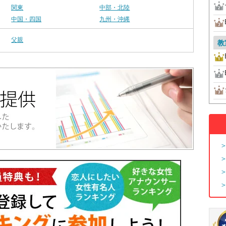
関東
中部・北陸
中国・四国
九州・沖縄
父親
教