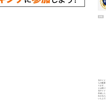
PR
当サイト
らの配置
ります。
とは固く
当サイト
作成した
出された
いた上で