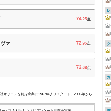
レ
74
ブ
.25
点
72
ルヴァ
.95
点
ク
72
.68
点
カ
オリコンを前身企業に1967年よりスタート。2006年から
教
サービスを利用した
人にアンケート調査を実施。