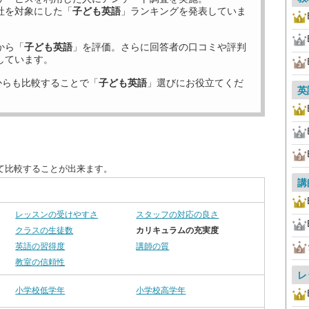
社を対象にした「
子ども英語
」ランキングを発表していま
から「
子ども英語
」を評価。さらに回答者の口コミや評判
しています。
からも比較することで「
子ども英語
」選びにお役立てくだ
英
て比較することが出来ます。
講
レッスンの受けやすさ
スタッフの対応の良さ
クラスの生徒数
カリキュラムの充実度
英語の習得度
講師の質
教室の信頼性
レ
小学校低学年
小学校高学年