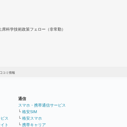
付上席科学技術政策フェロー（非常勤）
口コミ情報
通信
ト
スマホ・携帯通信サービス
└
格安SIM
ービス
└
格安スマホ
サイト
└
携帯キャリア