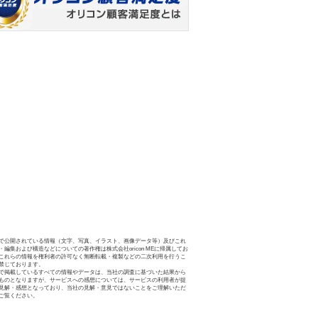
で公開されている情報（文字、写真、イラスト、画像データ等）及びこれ
・編集および構造などについての著作権は株式会社oricon MEに帰属してお
これらの情報を権利者の許可なく無断転載・複製などの二次利用を行うこ
禁じております。
で掲載しているすべての情報やデータは、当社の調査に基づいた結果から
ものとなりますが、サービスへの感想については、サービスの利用者が提
見解・感想となっており、当社の見解・意見ではないことをご理解いただ
ご覧ください。