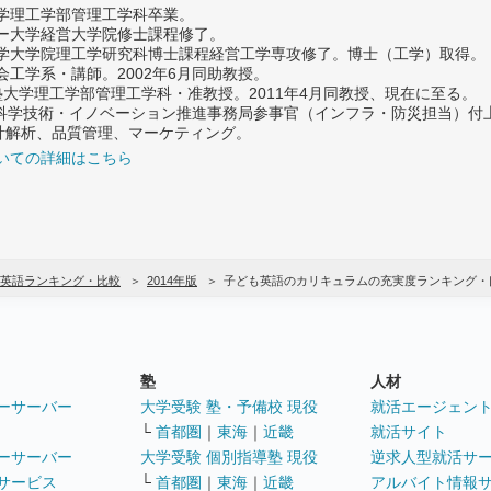
大学理工学部管理工学科卒業。
ター大学経営大学院修士課程修了。
大学大学院理工学研究科博士課程経営工学専攻修了。博士（工学）取得。
社会工学系・講師。2002年6月同助教授。
義塾大学理工学部管理工学科・准教授。2011年4月同教授、現在に至る。
府 科学技術・イノベーション推進事務局参事官（インフラ・防災担当）
計解析、品質管理、マーケティング。
いての詳細はこちら
英語ランキング・比較
2014年版
子ども英語のカリキュラムの充実度ランキング・
塾
人材
ーサーバー
大学受験 塾・予備校 現役
就活エージェン
└
首都圏
｜
東海
｜
近畿
就活サイト
ーサーバー
大学受験 個別指導塾 現役
逆求人型就活サ
サービス
└
首都圏
｜
東海
｜
近畿
アルバイト情報