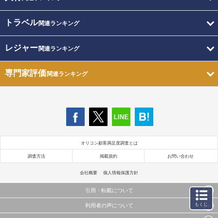
トラベル
関連ランキング
レジャー
関連ランキング
専門家評価
関連ランキング
オリコン顧客満足度調査とは
調査方法
掲載規約
お問い合わせ
会社概要
個人情報保護方針
引用・転載について
もくじ
利用者の声について
当サイトで公開されている情報（文字、写真、イラスト、画像データ等）及びこれらの配置・
編集および構造などについての著作権は株式会社oricon MEに帰属しております。