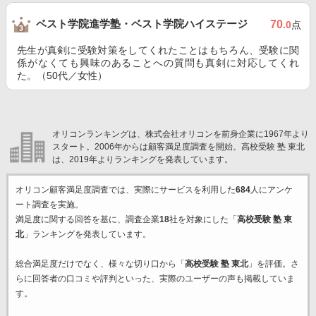
ベスト学院進学塾・ベスト学院ハイステージ
70
.0
点
先生が真剣に受験対策をしてくれたことはもちろん、受験に関
係がなくても興味のあることへの質問も真剣に対応してくれ
た。（50代／女性）
オリコンランキングは、株式会社オリコンを前身企業に1967年より
スタート。2006年からは顧客満足度調査を開始。高校受験 塾 東北
は、2019年よりランキングを発表しています。
オリコン顧客満足度調査では、実際にサービスを利用した
684
人にアンケ
ート調査を実施。
満足度に関する回答を基に、調査企業
18
社を対象にした「
高校受験 塾 東
北
」ランキングを発表しています。
総合満足度だけでなく、様々な切り口から「
高校受験 塾 東北
」を評価。さ
らに回答者の口コミや評判といった、実際のユーザーの声も掲載していま
す。