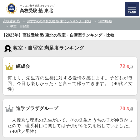
オリコン顧客満足度ランキング
高校受験 塾 東北
高校受験 塾
おすすめの高校受験 塾 東北ランキング・比較
2023年版
教室・自習室
【2023年】高校受験 塾 東北の教室・自習室ランキング・比較
教室・自習室 満足度ランキング
練成会
72
.6
点
何より、先生方の生徒に対する愛情を感じます。子どもが毎
回、今日も楽しかった～と言って帰ってきます。（40代／女
性）
進学プラザグループ
70
.3
点
一人優秀な理系の先生がいて、その先生とうちの子が仲良かっ
たので、理系科目に関しては子供がやる気を出していました。
（40代／男性）