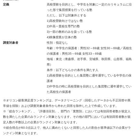
定義
高校受験を目的とし、中学生を対象に一定のカリキュラムに沿
った形で集団授業を行っている塾
ただし、以下は対象外とする
1)高校受験向けではない塾
2)中高一貫校生専門の塾
3)一部の教科のみを扱っている塾
4)映像授業が主体の塾
調査対象者
性別：指定なし
年齢：中学生の保護者：男性32～69歳 女性30～69歳／高校生
の保護者：男性35～69歳 女性33～69歳
地域：東北（青森県、岩手県、宮城県、秋田県、山形県、福島
県）
条件：以下どちらかの条件を満たす人
1)高校受験を目的とした集団塾に通年通学している中学生の保
護者
2)中学生の時に高校受験を目的とした集団塾に通年通学してい
た高校生の保護者
※オリコン顧客満足度ランキングは、データクリーニング（回収したデータから不正回答や異
常値を排除）および調査対象者条件から外れた回答を除外した上で作成しています。
※「総合ランキング」、「評価項目別」、部門の「業態別」においては有効回答者数が規定人
数を満たした企業のみランクイン対象となります。その他の部門においては有効回答者数が規
定人数の半数以上の企業がランクイン対象となります。
※総合得点が60.0点以上で、他人に薦めたくないと回答した人の割合が基準値以下の企業がラ
ンクイン対象となります。