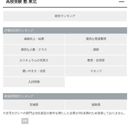
高校受験 塾 東北
総合ランキング
評価項目別ランキング
成績向上・結果
適切な受講費用
適切な人数・クラス
講師
カリキュラムの充実さ
教室・自習室
通いやすさ・治安
スタッフ
入試情報
都道府県別ランキング
宮城県
福島県
※文字がグレーの部門は当社規定の条件を満たした企業が2社未満のため発表しておりません。
PR