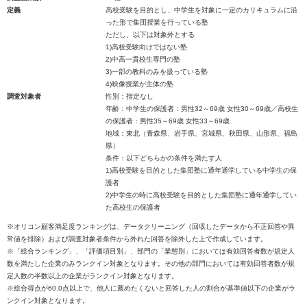
定義
高校受験を目的とし、中学生を対象に一定のカリキュラムに沿
った形で集団授業を行っている塾
ただし、以下は対象外とする
1)高校受験向けではない塾
2)中高一貫校生専門の塾
3)一部の教科のみを扱っている塾
4)映像授業が主体の塾
調査対象者
性別：指定なし
年齢：中学生の保護者：男性32～69歳 女性30～69歳／高校生
の保護者：男性35～69歳 女性33～69歳
地域：東北（青森県、岩手県、宮城県、秋田県、山形県、福島
県）
条件：以下どちらかの条件を満たす人
1)高校受験を目的とした集団塾に通年通学している中学生の保
護者
2)中学生の時に高校受験を目的とした集団塾に通年通学してい
た高校生の保護者
※オリコン顧客満足度ランキングは、データクリーニング（回収したデータから不正回答や異
常値を排除）および調査対象者条件から外れた回答を除外した上で作成しています。
※「総合ランキング」、「評価項目別」、部門の「業態別」においては有効回答者数が規定人
数を満たした企業のみランクイン対象となります。その他の部門においては有効回答者数が規
定人数の半数以上の企業がランクイン対象となります。
※総合得点が60.0点以上で、他人に薦めたくないと回答した人の割合が基準値以下の企業がラ
ンクイン対象となります。