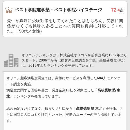
ベスト学院進学塾・ベスト学院ハイステージ
72
.4
点
先生が真剣に受験対策をしてくれたことはもちろん、受験に関
係がなくても興味のあることへの質問も真剣に対応してくれ
た。（50代／女性）
オリコンランキングは、株式会社オリコンを前身企業に1967年より
スタート。2006年からは顧客満足度調査を開始。高校受験 塾 東北
は、2019年よりランキングを発表しています。
オリコン顧客満足度調査では、実際にサービスを利用した
684
人にアンケ
ート調査を実施。
満足度に関する回答を基に、調査企業
18
社を対象にした「
高校受験 塾 東
北
」ランキングを発表しています。
総合満足度だけでなく、様々な切り口から「
高校受験 塾 東北
」を評価。さ
らに回答者の口コミや評判といった、実際のユーザーの声も掲載していま
す。