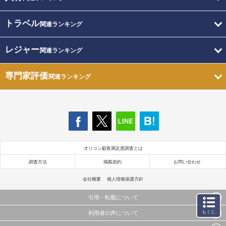
トラベル
関連ランキング
レジャー
関連ランキング
専門家評価
関連ランキング
オリコン顧客満足度調査とは
調査方法
掲載規約
お問い合わせ
会社概要
個人情報保護方針
引用・転載について
もくじ
利用者の声について
当サイトで公開されている情報（文字、写真、イラスト、画像データ等）及びこれらの配置・
編集および構造などについての著作権は株式会社oricon MEに帰属しております。