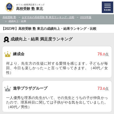
オリコン顧客満足度ランキング
高校受験 塾 東北
高校受験 塾
おすすめの高校受験 塾 東北ランキング・比較
2023年版
成績向上・結果
【2023年】高校受験 塾 東北の成績向上・結果ランキング・比較
成績向上・結果 満足度ランキング
練成会
76
.0
点
何より、先生方の生徒に対する愛情を感じます。子どもが毎
回、今日も楽しかった～と言って帰ってきます。（40代／女
性）
進学プラザグループ
73
.6
点
一人優秀な理系の先生がいて、その先生とうちの子が仲良かっ
たので、理系科目に関しては子供がやる気を出していました。
（40代／男性）