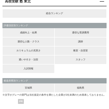
高校受験 塾 東北
総合ランキング
評価項目別ランキング
成績向上・結果
適切な受講費用
適切な人数・クラス
講師
カリキュラムの充実さ
教室・自習室
通いやすさ・治安
スタッフ
入試情報
都道府県別ランキング
宮城県
福島県
※文字がグレーの部門は当社規定の条件を満たした企業が2社未満のため発表しておりません。
PR