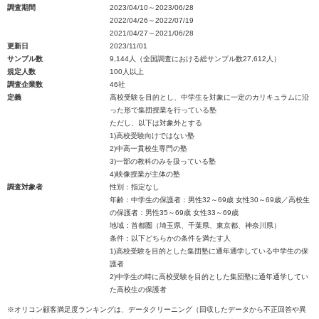
調査期間
2023/04/10～2023/06/28
2022/04/26～2022/07/19
2021/04/27～2021/06/28
更新日
2023/11/01
サンプル数
9,144人（全国調査における総サンプル数27,612人）
規定人数
100人以上
調査企業数
46社
定義
高校受験を目的とし、中学生を対象に一定のカリキュラムに沿
った形で集団授業を行っている塾
ただし、以下は対象外とする
1)高校受験向けではない塾
2)中高一貫校生専門の塾
3)一部の教科のみを扱っている塾
4)映像授業が主体の塾
調査対象者
性別：指定なし
年齢：中学生の保護者：男性32～69歳 女性30～69歳／高校生
の保護者：男性35～69歳 女性33～69歳
地域：首都圏（埼玉県、千葉県、東京都、神奈川県）
条件：以下どちらかの条件を満たす人
1)高校受験を目的とした集団塾に通年通学している中学生の保
護者
2)中学生の時に高校受験を目的とした集団塾に通年通学してい
た高校生の保護者
※オリコン顧客満足度ランキングは、データクリーニング（回収したデータから不正回答や異