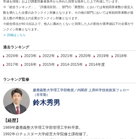
常値を排除）および調査対象者条件から外れた回答を除外した上で作成しています。
※「総合ランキング」、「評価項目別」、部門の「業態別」においては有効回答者数が規定人
数を満たした企業のみランクイン対象となります。その他の部門においては有効回答者数が規
定人数の半数以上の企業がランクイン対象となります。
※総合得点が60.0点以上で、他人に薦めたくないと回答した人の割合が基準値以下の企業がラ
ンクイン対象となります。
≫ 詳細はこちら
過去ランキング
2024年
2023年
2022年
2021年
2020年
2019年
2018年
2017年
2016年
2015年
2014-2015年
2014年度
ランキング監修
慶應義塾大学理工学部教授／内閣府 上席科学技術政策フェロー
（非常勤）
鈴木秀男
【経歴】
1989年慶應義塾大学理工学部管理工学科卒業。
1992年ロチェスター大学経営大学院修士課程修了。