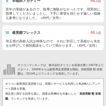
早稲田アカデミー
66
.2
点
長年の実績があるので、指導に無駄がなかったです。現実的に
指導してくださいましたし、下手に希望を持たせず厳しい指摘
も参考になりました。（40代／女性）
俊英館フレックス
66
.1
点
埼玉県の高校入試は特殊なので、それに対応して高校から先生
をお呼びして個別面談をしていて助かります。（40代／女性）
オリコンランキングは、株式会社オリコンを前身企業に1967年より
スタート。2006年からは顧客満足度調査を開始。高校受験 塾 首都
圏は、2014年よりランキングを発表しています。
オリコン顧客満足度調査では、実際にサービスを利用した
9,144
人にアンケ
ート調査を実施。
満足度に関する回答を基に、調査企業
46
社を対象にした「
高校受験 塾 首都
圏
」ランキングを発表しています。