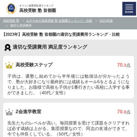
オリコン顧客満足度ランキング
高校受験 塾 首都圏
高校受験 塾
おすすめの高校受験 塾 首都圏ランキング・比較
2023年版
適切な受講費用
【2023年】高校受験 塾 首都圏の適切な受講費用ランキング・比較
適切な受講費用 満足度ランキング
高校受験ステップ
70
.3
点
子供は、通塾し始めてから半年後には勉強法が分かったよう
で、塾が大好きになり最終的には成績もオール5をとるようにな
りました。お陰様で高校も子供が1番行きたい高校に入学する事
ができました。（40代／女性）
Z会進学教室
70
.0
点
先生たちのレベルが高い。毎回授業を受けて課題をクリアすれ
ば必ず成績は上がる。集団授業なので、同志の友達ができて、
今でも仲良くしている。（50代／女性）