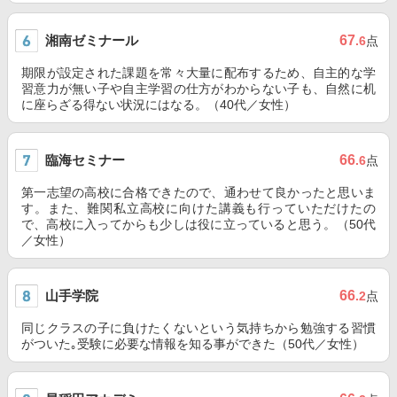
湘南ゼミナール
67
.6
点
期限が設定された課題を常々大量に配布するため、自主的な学
習意力が無い子や自主学習の仕方がわからない子も、自然に机
に座らざる得ない状況にはなる。（40代／女性）
臨海セミナー
66
.6
点
第一志望の高校に合格できたので、通わせて良かったと思いま
す。また、難関私立高校に向けた講義も行っていただけたの
で、高校に入ってからも少しは役に立っていると思う。（50代
／女性）
山手学院
66
.2
点
同じクラスの子に負けたくないという気持ちから勉強する習慣
がついた｡受験に必要な情報を知る事ができた（50代／女性）