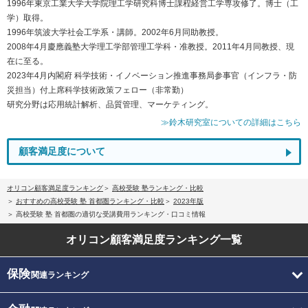
1996年東京工業大学大学院理工学研究科博士課程経営工学専攻修了。博士（工
学）取得。
1996年筑波大学社会工学系・講師。2002年6月同助教授。
2008年4月慶應義塾大学理工学部管理工学科・准教授。2011年4月同教授、現
在に至る。
2023年4月内閣府 科学技術・イノベーション推進事務局参事官（インフラ・防
災担当）付上席科学技術政策フェロー（非常勤）
研究分野は応用統計解析、品質管理、マーケティング。
≫鈴木研究室についての詳細はこちら
顧客満足度について
オリコン顧客満足度ランキング
高校受験 塾ランキング・比較
おすすめの高校受験 塾 首都圏ランキング・比較
2023年版
高校受験 塾 首都圏の適切な受講費用ランキング・口コミ情報
オリコン顧客満足度
ランキング一覧
保険
関連ランキング