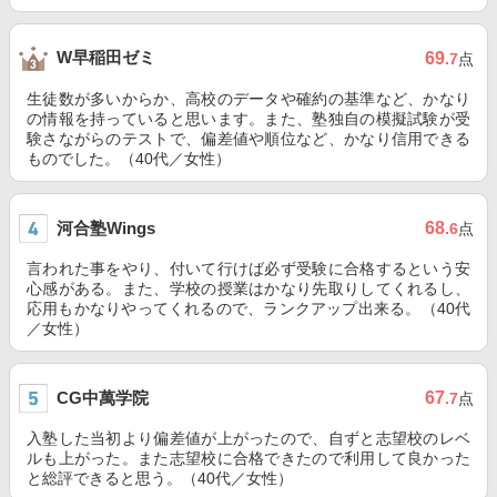
W早稲田ゼミ
69
.7
点
生徒数が多いからか、高校のデータや確約の基準など、かなり
の情報を持っていると思います。また、塾独自の模擬試験が受
験さながらのテストで、偏差値や順位など、かなり信用できる
ものでした。（40代／女性）
河合塾Wings
68
.6
点
言われた事をやり、付いて行けば必ず受験に合格するという安
心感がある。また、学校の授業はかなり先取りしてくれるし、
応用もかなりやってくれるので、ランクアップ出来る。（40代
／女性）
CG中萬学院
67
.7
点
入塾した当初より偏差値が上がったので、自ずと志望校のレベ
ルも上がった。また志望校に合格できたので利用して良かった
と総評できると思う。（40代／女性）