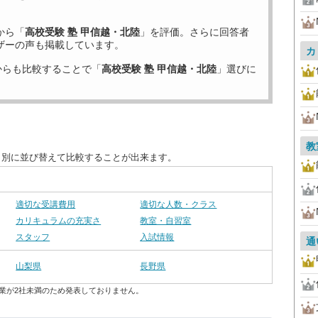
から「
高校受験 塾 甲信越・北陸
」を評価。さらに回答者
ザーの声も掲載しています。
カ
からも比較することで「
高校受験 塾 甲信越・北陸
」選びに
教
目別に並び替えて比較することが出来ます。
適切な受講費用
適切な人数・クラス
カリキュラムの充実さ
教室・自習室
スタッフ
入試情報
通
山梨県
長野県
業が2社未満のため発表しておりません。