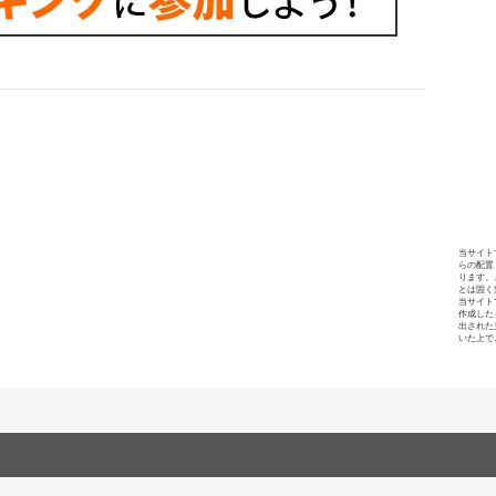
当サイト
らの配置
ります。
とは固く
当サイト
作成した
出された
いた上で