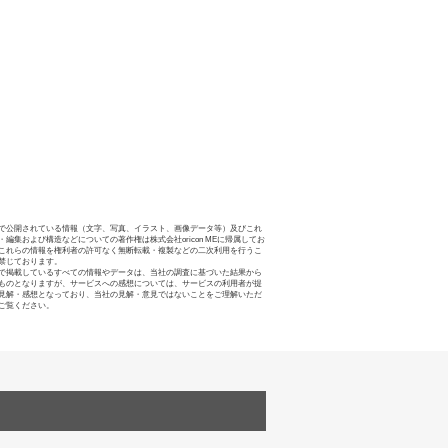
で公開されている情報（文字、写真、イラスト、画像データ等）及びこれ
・編集および構造などについての著作権は株式会社oricon MEに帰属してお
これらの情報を権利者の許可なく無断転載・複製などの二次利用を行うこ
禁じております。
で掲載しているすべての情報やデータは、当社の調査に基づいた結果から
ものとなりますが、サービスへの感想については、サービスの利用者が提
見解・感想となっており、当社の見解・意見ではないことをご理解いただ
ご覧ください。