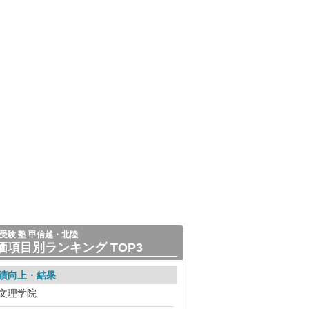
受験 塾 甲信越・北陸
価項目別ランキング TOP3
績向上・結果
文理学院