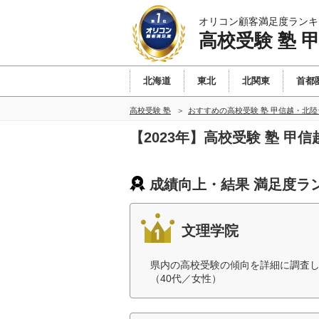
オリコン顧客満足度ランキ
高校受験 塾 
北海道
東北
北関東
首都
高校受験 塾
おすすめの高校受験 塾 甲信越・北
【2023年】高校受験 塾 
成績向上・結果 満足度ラ
文理学院
県内の高校受験の傾向を詳細に調査
（40代／女性）