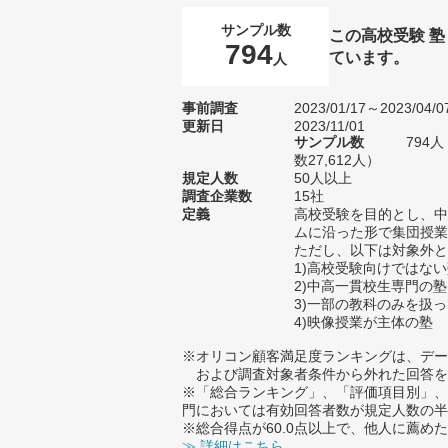
サンプル数
この高校受験 
794
ています。
人
事前調査
2023/01/17～2023/04/0
更新日
2023/11/01
サンプル数
794
数27,612人）
規定人数
50人以上
調査企業数
15社
定義
高校受験を目的とし、中
ムに沿った形で集団授業
ただし、以下は対象外と
1)高校受験向けではな
2)中高一貫校生専門の塾
3)一部の教科のみを扱
4)映像授業が主体の塾
※オリコン顧客満足度ランキングは、デー
および調査対象者条件から外れた回答を
※「総合ランキング」、「評価項目別」、
門においては有効回答者数が規定人数の半
※総合得点が60.0点以上で、他人に薦
≫ 詳細はこちら