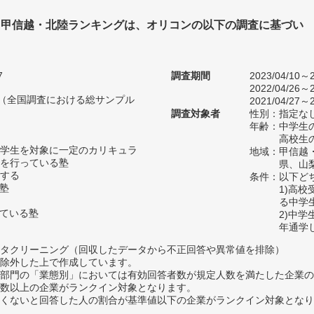
塾 甲信越・北陸ランキングは、オリコンの以下の調査に基づい
7
調査期間
2023/04/10～2
2022/04/26～2
人（全国調査における総サンプル
2021/04/27～2
調査対象者
性別：指定な
年齢：中学生の
高校生の
学生を対象に一定のカリキュラ
地域：甲信越
を行っている塾
県、山
する
条件：以下ど
い塾
1)高
る中学
っている塾
2)中
年通学
タクリーニング（回収したデータから不正回答や異常値を排除）
除外した上で作成しています。
部門の「業態別」においては有効回答者数が規定人数を満たした企業の
数以上の企業がランクイン対象となります。
めたくないと回答した人の割合が基準値以下の企業がランクイン対象とな