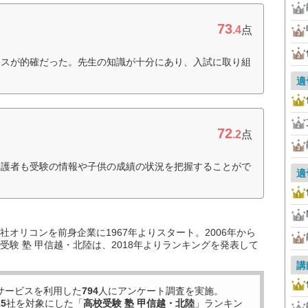
73
.4
点
イスが的確だった。先生の知識が十分にあり、入試に取り組
適
72
.2
点
保護者も受験の情報や子供の成績の状況を把握することがで
適
オリコンを前身企業に1967年よりスタート。2006年から
験 塾 甲信越・北陸は、2018年よりランキングを発表して
講
サービスを利用した
794
人にアンケート調査を実施。
15
社を対象にした「
高校受験 塾 甲信越・北陸
」ランキン