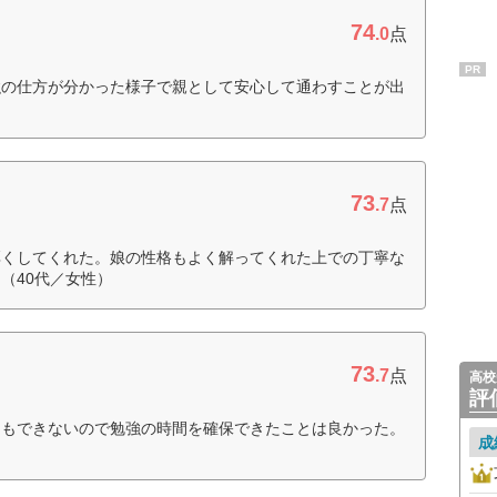
74
.0
点
PR
強の仕方が分かった様子で親として安心して通わすことが出
73
.7
点
厚くしてくれた。娘の性格もよく解ってくれた上での丁寧な
（40代／女性）
73
.7
点
高校
評
てもできないので勉強の時間を確保できたことは良かった。
成