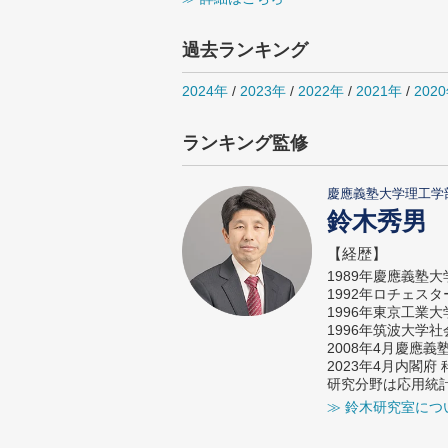
過去ランキング
2024年
/
2023年
/
2022年
/
2021年
/
202
ランキング監修
慶應義塾大学理工学
鈴木秀男
【経歴】
1989年慶應義塾
1992年ロチェス
1996年東京工業
1996年筑波大学
2008年4月慶應
2023年4月内閣
研究分野は応用統
≫ 鈴木研究室につ