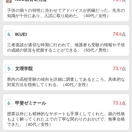
子供の個々の特性に合わせてアドバイスが的確だった。先生の
知識が十分にあり、入試に取り組めた。（40代／女性）
74
IKUEI
.6
点
三者面談が適切な時期に行われて、保護者も受験の情報や子供
の成績の状況を把握することができる。（50代／男性）
文理学院
73
.7
点
県内の高校受験の傾向を詳細に調査してあるところ。具体的な
対策方法を指南してくれる。（40代／女性）
甲斐ゼミナール
73
.1
点
授業以外にも精神的なサポートも手厚くしてくれた。娘の性格
もよく解ってくれた上での丁寧な関わりのおかげで、無事合格
できた。（40代／女性）