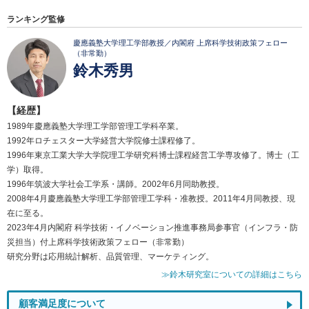
ランキング監修
慶應義塾大学理工学部教授／内閣府 上席科学技術政策フェロー
（非常勤）
鈴木秀男
【経歴】
1989年慶應義塾大学理工学部管理工学科卒業。
1992年ロチェスター大学経営大学院修士課程修了。
1996年東京工業大学大学院理工学研究科博士課程経営工学専攻修了。博士（工
学）取得。
1996年筑波大学社会工学系・講師。2002年6月同助教授。
2008年4月慶應義塾大学理工学部管理工学科・准教授。2011年4月同教授、現
在に至る。
2023年4月内閣府 科学技術・イノベーション推進事務局参事官（インフラ・防
災担当）付上席科学技術政策フェロー（非常勤）
研究分野は応用統計解析、品質管理、マーケティング。
≫鈴木研究室についての詳細はこちら
顧客満足度について