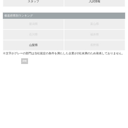
スタッフ
入試情報
都道府県別ランキング
新潟県
富山県
石川県
福井県
山梨県
長野県
※文字がグレーの部門は当社規定の条件を満たした企業が2社未満のため発表しておりません。
PR