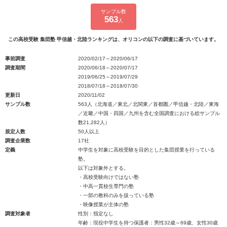
サンプル数
563
人
この高校受験 集団塾 甲信越・北陸ランキングは、オリコンの以下の調査に基づいています。
事前調査
2020/02/17～2020/06/17
調査期間
2020/06/18～2020/07/17
2019/06/25～2019/07/29
2018/07/18～2018/07/30
更新日
2020/11/02
サンプル数
563人（北海道／東北／北関東／首都圏／甲信越・北陸／東海
／近畿／中国・四国／九州を含む全国調査における総サンプル
数21,282人）
規定人数
50人以上
調査企業数
17社
定義
中学生を対象に高校受験を目的とした集団授業を行っている
塾。
以下は対象外とする。
・高校受験向けではない塾
・中高一貫校生専門の塾
・一部の教科のみを扱っている塾
・映像授業が主体の塾
調査対象者
性別：指定なし
年齢：現役中学生を持つ保護者：男性32歳～69歳、女性30歳