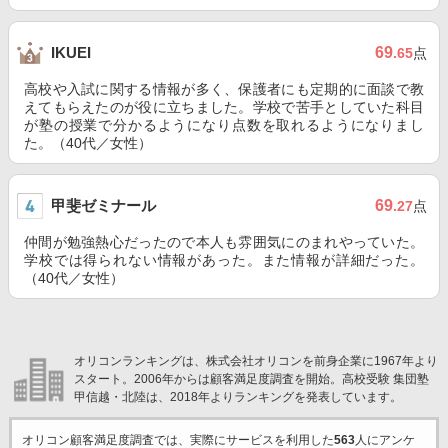
69
IKUEI
.65
点
高校や入試に関する情報が多く、保護者にも定期的に面談で教
えてもらえたのが役に立ちました。学校で苦手としていた科目
が塾の授業で分かるようになり点数を取れるようになりまし
た。（40代／女性）
甲斐ゼミナール
69
.27
点
仲間が勉強熱心だったので本人も雰囲気にのまれやっていた。
学校では得られない情報があった。また情報が詳細だった。
（40代／女性）
オリコンランキングは、株式会社オリコンを前身企業に1967年より
スタート。2006年からは顧客満足度調査を開始。高校受験 集団塾
甲信越・北陸は、2018年よりランキングを発表しています。
オリコン顧客満足度調査では、実際にサービスを利用した
563
人にアンケ