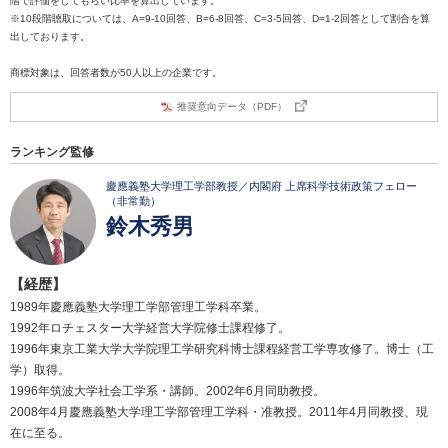
階で評価をしてもらい比率を算出しています。
※10段階聴取については、A=9-10回答、B=6-8回答、C=3-5回答、D=1-2回答として割合を算
出しております。
商標対象は、回答者数が50人以上の企業です。
推奨意向データ（PDF）
ランキング監修
慶應義塾大学理工学部教授／内閣府 上席科学技術政策フェロー
（非常勤）
鈴木秀男
【経歴】
1989年慶應義塾大学理工学部管理工学科卒業。
1992年ロチェスター大学経営大学院修士課程修了。
1996年東京工業大学大学院理工学研究科博士課程経営工学専攻修了。博士（工
学）取得。
1996年筑波大学社会工学系・講師。2002年6月同助教授。
2008年4月慶應義塾大学理工学部管理工学科・准教授。2011年4月同教授、現
在に至る。