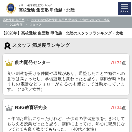
オリコン顧客満足度ランキング
高校受験 集団塾 甲信越・北陸
高校受験 集団塾
おすすめの高校受験 集団塾 甲信越・北陸ランキング・比較
2020年版
スタッフ
【2020年】高校受験 集団塾 甲信越・北陸のスタッフランキング・比較
スタッフ 満足度ランキング
能力開発センター
70
.72
点
良い刺激を受ける仲間や環境があり、通塾したことで勉強への
意欲は高まったし、学習態度も変わったと思う。講師が時々励
ましの電話などフォローがあるのも親としては助かっていま
す。（40代／女性）
NSG教育研究会
70
.34
点
三年間お世話になったけれど、子供達の学習意欲を引き出して
もらえる授業だったと思う。講師によっては、熱心に親身にな
ってとても良く教えてもらった。（40代／女性）