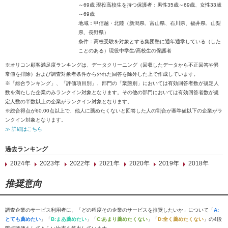
～69歳 現役高校生を持つ保護者：男性35歳～69歳、女性33歳
～69歳
地域：甲信越・北陸（新潟県、富山県、石川県、福井県、山梨
県、長野県）
条件：高校受験を対象とする集団塾に通年通学している（した
ことのある）現役中学生/高校生の保護者
※オリコン顧客満足度ランキングは、データクリーニング（回収したデータから不正回答や異
常値を排除）および調査対象者条件から外れた回答を除外した上で作成しています。
※「総合ランキング」、「評価項目別」、部門の「業態別」においては有効回答者数が規定人
数を満たした企業のみランクイン対象となります。その他の部門においては有効回答者数が規
定人数の半数以上の企業がランクイン対象となります。
※総合得点が60.00点以上で、他人に薦めたくないと回答した人の割合が基準値以下の企業がラ
ンクイン対象となります。
≫ 詳細はこちら
過去ランキング
2024年
2023年
2022年
2021年
2020年
2019年
2018年
推奨意向
調査企業のサービス利用者に、「どの程度その企業のサービスを推奨したいか」について「
A:
とても薦めたい
」「
B:まあ薦めたい
」「
C:あまり薦めたくない
」「
D:全く薦めたくない
」の4段