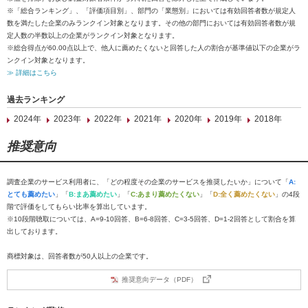
※「総合ランキング」、「評価項目別」、部門の「業態別」においては有効回答者数が規定人
数を満たした企業のみランクイン対象となります。その他の部門においては有効回答者数が規
定人数の半数以上の企業がランクイン対象となります。
※総合得点が60.00点以上で、他人に薦めたくないと回答した人の割合が基準値以下の企業がラ
ンクイン対象となります。
≫ 詳細はこちら
過去ランキング
2024年
2023年
2022年
2021年
2020年
2019年
2018年
推奨意向
調査企業のサービス利用者に、「どの程度その企業のサービスを推奨したいか」について「
A:
とても薦めたい
」「
B:まあ薦めたい
」「
C:あまり薦めたくない
」「
D:全く薦めたくない
」の4段
階で評価をしてもらい比率を算出しています。
※10段階聴取については、A=9-10回答、B=6-8回答、C=3-5回答、D=1-2回答として割合を算
出しております。
商標対象は、回答者数が50人以上の企業です。
推奨意向データ（PDF）