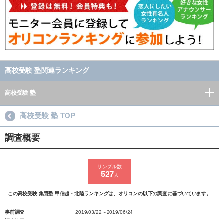
高校受験 塾関連ランキング
高校受験 塾
高校受験 塾 TOP
調査概要
サンプル数
527
人
この高校受験 集団塾 甲信越・北陸ランキングは、オリコンの以下の調査に基づいています。
事前調査
2019/03/22～2019/06/24