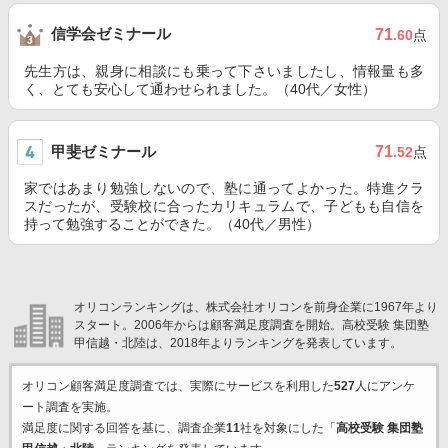
信学会ゼミナール
71
.60
点
先生方は、親身に相談にも乗って下さいましたし、情報量も多
く、とても安心して通わせられました。（40代／女性）
甲斐ゼミナール
71
.52
点
家ではあまり勉強しないので、塾に通ってよかった。特進クラ
スだったが、受験校に合ったカリキュラムで、子どもも自信を
持って勉強することができた。（40代／男性）
オリコンランキングは、株式会社オリコンを前身企業に1967年より
スタート。2006年からは顧客満足度調査を開始。高校受験 集団塾
甲信越・北陸は、2018年よりランキングを発表しています。
オリコン顧客満足度調査では、実際にサービスを利用した
527
人にアンケ
ート調査を実施。
満足度に関する回答を基に、調査企業
11
社を対象にした「
高校受験 集団塾