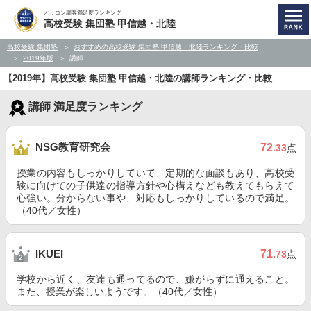
オリコン顧客満足度ランキング
高校受験 集団塾 甲信越・北陸
高校受験 集団塾
おすすめの高校受験 集団塾 甲信越・北陸ランキング・比較
2019年版
講師
【2019年】高校受験 集団塾 甲信越・北陸の講師ランキング・比較
講師 満足度ランキング
NSG教育研究会
72
.33
点
授業の内容もしっかりしていて、定期的な面談もあり、高校受
験に向けての子供達の指導方針や心構えなども教えてもらえて
心強い。分からない事や、対応もしっかりしているので満足。
（40代／女性）
71
IKUEI
.73
点
学校から近く、友達も通ってるので、嫌がらずに通えること。
また、授業が楽しいようです。（40代／女性）