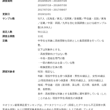
調査期間
2019/06/25～2019/07/29
2018/07/18～2018/07/30
2017/07/20～2017/08/07
更新日
2019/11/01
サンプル数
527人（北海道／東北／北関東／首都圏／甲信越・北陸／東海
／近畿／中国・四国／九州を含む全国調査における総サンプル
数18,009人）
規定人数
50人以上
調査企業数
11社
定義
中学生を対象に高校受験を目的とした集団授業を行っている
塾。
以下は対象外とする。
・高校受験向けではない塾
・中高一貫校生専門の塾
・一部の教科のみを扱っている塾
・映像授業が主体の塾
調査対象者
性別：指定なし
年齢：現役中学生を持つ保護者：男性32歳以上、女性30歳以
上/現役高校生を持つ保護者：男性35歳以上、女性33歳以上
地域：甲信越・北陸（新潟県、富山県、石川県、福井県、山梨
県、長野県）
条件：高校受験を対象とする集団塾に通年通学している（した
ことのある）現役中学生/高校生の保護者
※オリコン顧客満足度ランキングは、データクリーニング（回収したデータから不正回答や異
常値を排除）および調査対象者条件から外れた回答を除外した上で作成しています。