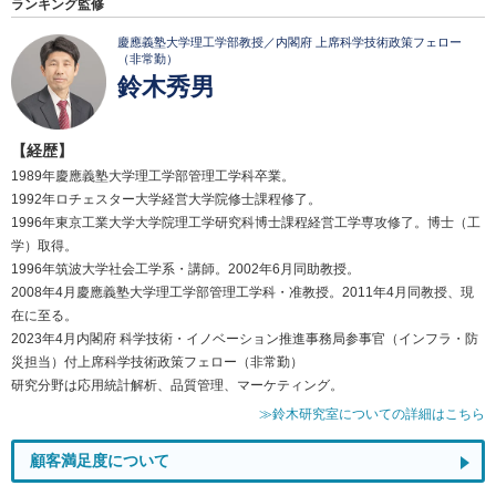
ランキング監修
慶應義塾大学理工学部教授／内閣府 上席科学技術政策フェロー
（非常勤）
鈴木秀男
【経歴】
1989年慶應義塾大学理工学部管理工学科卒業。
1992年ロチェスター大学経営大学院修士課程修了。
1996年東京工業大学大学院理工学研究科博士課程経営工学専攻修了。博士（工
学）取得。
1996年筑波大学社会工学系・講師。2002年6月同助教授。
2008年4月慶應義塾大学理工学部管理工学科・准教授。2011年4月同教授、現
在に至る。
2023年4月内閣府 科学技術・イノベーション推進事務局参事官（インフラ・防
災担当）付上席科学技術政策フェロー（非常勤）
研究分野は応用統計解析、品質管理、マーケティング。
≫鈴木研究室についての詳細はこちら
顧客満足度について