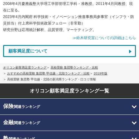
2008年4月慶應義塾大学理工学部管理工学科・准教授。2011年4月同教授、現
在に至る。
2023年4月内閣府 科学技術・イノベーション推進事務局参事官（インフラ・防
災担当）付上席科学技術政策フェロー（非常勤）
研究分野は応用統計解析、品質管理、マーケティング。
≫鈴木研究室についての詳細はこちら
顧客満足度について
オリコン顧客満足度ランキング
高校受験 集団塾ランキング・比較
おすすめの高校受験 集団塾 甲信越・北陸ランキング・比較
2019年版
高校受験 集団塾 甲信越・北陸の新潟県ランキング・口コミ情報
オリコン顧客満足度
ランキング一覧
保険
関連ランキング
金融
関連ランキング
塾