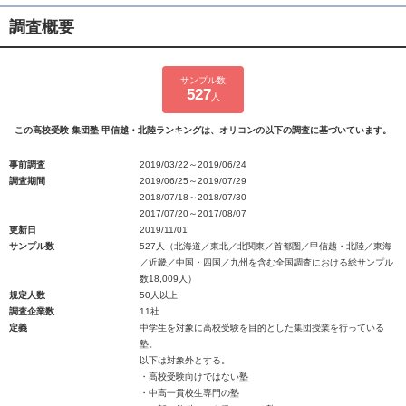
調査概要
サンプル数
527
人
この高校受験 集団塾 甲信越・北陸ランキングは、オリコンの以下の調査に基づいています。
事前調査
2019/03/22～2019/06/24
調査期間
2019/06/25～2019/07/29
2018/07/18～2018/07/30
2017/07/20～2017/08/07
更新日
2019/11/01
サンプル数
527人（北海道／東北／北関東／首都圏／甲信越・北陸／東海
／近畿／中国・四国／九州を含む全国調査における総サンプル
数18,009人）
規定人数
50人以上
調査企業数
11社
定義
中学生を対象に高校受験を目的とした集団授業を行っている
塾。
以下は対象外とする。
・高校受験向けではない塾
・中高一貫校生専門の塾