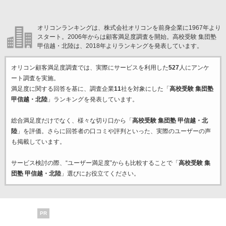
オリコンランキングは、株式会社オリコンを前身企業に1967年より
スタート。2006年からは顧客満足度調査を開始。高校受験 集団塾
甲信越・北陸は、2018年よりランキングを発表しています。
オリコン顧客満足度調査では、実際にサービスを利用した
527
人にアンケ
ート調査を実施。
満足度に関する回答を基に、調査企業
11
社を対象にした「
高校受験 集団塾
甲信越・北陸
」ランキングを発表しています。
総合満足度だけでなく、様々な切り口から「
高校受験 集団塾 甲信越・北
陸
」を評価。さらに回答者の口コミや評判といった、実際のユーザーの声
も掲載しています。
サービス検討の際、“ユーザー満足度”からも比較することで「
高校受験 集
団塾 甲信越・北陸
」選びにお役立てください。
PR