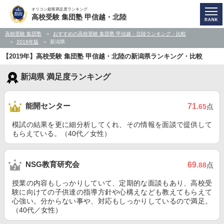
オリコン顧客満足度ランキング
高校受験 集団塾 甲信越・北陸
高校受験 集団塾
おすすめの高校受験 集団塾 甲信越・北陸ランキング・比較
2019年版
新潟県
【2019年】高校受験 集団塾 甲信越・北陸の新潟県ランキング・比較
新潟県 満足度ランキング
能開センター
71
.65
点
模試の結果を更に細分析してくれ、その情報を面談で提供して
もらえている。（40代／女性）
NSG教育研究会
69
.88
点
授業の内容もしっかりしていて、定期的な面談もあり、高校受
験に向けての子供達の指導方針や心構えなども教えてもらえて
心強い。分からない事や、対応もしっかりしているので満足。
（40代／女性）