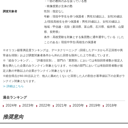
・一部の教科のみを扱っている塾
・映像授業が主体の塾
調査対象者
性別：指定なし
年齢：現役中学生を持つ保護者：男性32歳以上、女性30歳以
上/現役高校生を持つ保護者：男性35歳以上、女性33歳以上
地域：甲信越・北陸（新潟県、富山県、石川県、福井県、山梨
県、長野県）
条件：高校受験を対象とする集団塾に通年通学している（した
ことのある）現役中学生/高校生の保護者
※オリコン顧客満足度ランキングは、データクリーニング（回収したデータから不正回答や異
常値を排除）および調査対象者条件から外れた回答を除外した上で作成しています。
※「総合ランキング」、「評価項目別」、部門の「業態別」においては有効回答者数が規定人
数を満たした企業のみランクイン対象となります。その他の部門においては有効回答者数が規
定人数の半数以上の企業がランクイン対象となります。
※総合得点が60.00点以上で、他人に薦めたくないと回答した人の割合が基準値以下の企業がラ
ンクイン対象となります。
≫ 詳細はこちら
過去ランキング
2024年
2023年
2022年
2021年
2020年
2019年
2018年
推奨意向