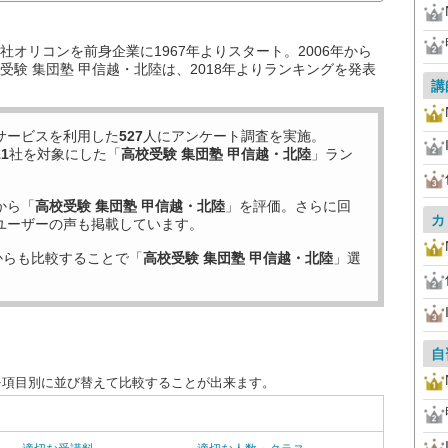
オリコンを前身企業に1967年よりスタート。2006年から
験 集団塾 甲信越・北陸は、2018年よりランキングを発表
講
サービスを利用した
527
人にアンケート調査を実施。
11
社を対象にした「
高校受験 集団塾 甲信越・北陸
」ラン
から「
高校受験 集団塾 甲信越・北陸
」を評価。さらに回
カ
ユーザーの声も掲載しています。
からも比較することで「
高校受験 集団塾 甲信越・北陸
」選
自
を項目別に並び替えて比較することが出来ます。