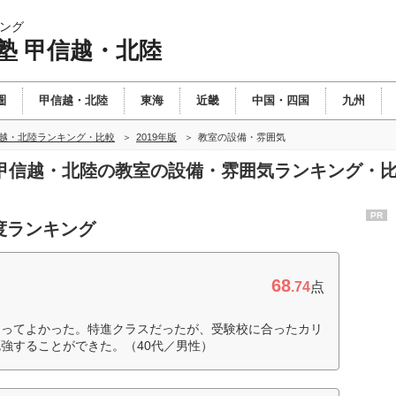
ング
塾 甲信越・北陸
圏
甲信越・北陸
東海
近畿
中国・四国
九州
信越・北陸ランキング・比較
2019年版
教室の設備・雰囲気
塾 甲信越・北陸の教室の設備・雰囲気ランキング・
PR
度ランキング
68
.74
点
通ってよかった。特進クラスだったが、受験校に合ったカリ
強することができた。（40代／男性）