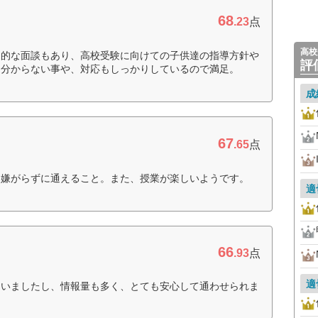
68
.23
点
高校
期的な面談もあり、高校受験に向けての子供達の指導方針や
評
。分からない事や、対応もしっかりしているので満足。
成
67
.65
点
、嫌がらずに通えること。また、授業が楽しいようです。
適
66
.93
点
適
さいましたし、情報量も多く、とても安心して通わせられま