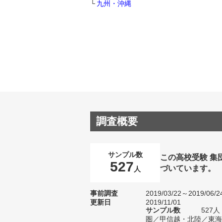
九州・沖縄
調査概要
サンプル数
この高校受験 集
527
づいています。
人
事前調査
2019/03/22～2019/06/2
更新日
2019/11/01
サンプル数
527
圏／甲信越・北陸／東海