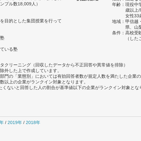
プル数18,009人）
年齢：現役中学
歳以上
女性33
を目的とした集団授業を行って
地域：甲信越
県、山
条件：高校受
塾
（した
ている塾
タクリーニング（回収したデータから不正回答や異常値を排除）
除外した上で作成しています。
部門の「業態別」においては有効回答者数が規定人数を満たした企業の
数以上の企業がランクイン対象となります。
薦めたくないと回答した人の割合が基準値以下の企業がランクイン対象とな
0年
/
2019年
/
2018年