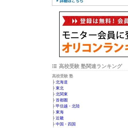
高校受験 塾関連ランキング
高校受験 塾
北海道
東北
北関東
首都圏
甲信越・北陸
東海
近畿
中国・四国