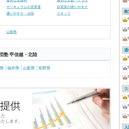
適切な受講料
適切な人数・クラス
カリキュラムの充実度
自習室の使いやすさ
教
通いやすさ・治安
スタッフ
山梨県
通
団塾 甲信越・北陸
県
福井県
山梨県
長野県
ス
入