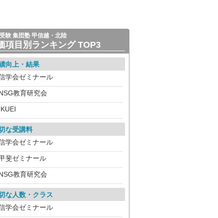
受験 集団塾 甲信越・北陸
価項目別ランキング TOP3
績向上・結果
信学会ゼミナール
NSG教育研究会
IKUEI
切な受講料
信学会ゼミナール
甲斐ゼミナール
NSG教育研究会
切な人数・クラス
信学会ゼミナール