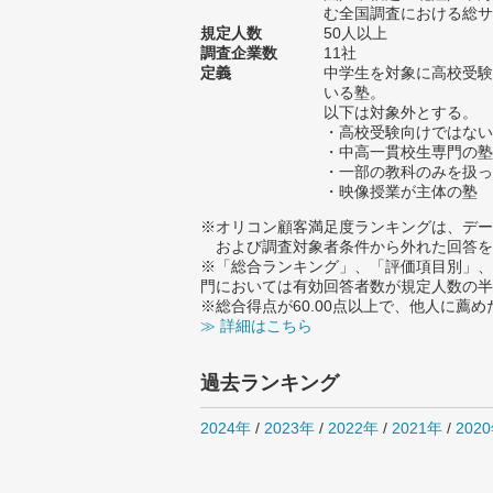
む全国調査における総サン
規定人数
50人以上
調査企業数
11社
定義
中学生を対象に高校受験
いる塾。
以下は対象外とする。
・高校受験向けではない
・中高一貫校生専門の塾
・一部の教科のみを扱っ
・映像授業が主体の塾
※オリコン顧客満足度ランキングは、デー
および調査対象者条件から外れた回答を
※「総合ランキング」、「評価項目別」、
門においては有効回答者数が規定人数の半
※総合得点が60.00点以上で、他人に
≫ 詳細はこちら
過去ランキング
2024年
/
2023年
/
2022年
/
2021年
/
202