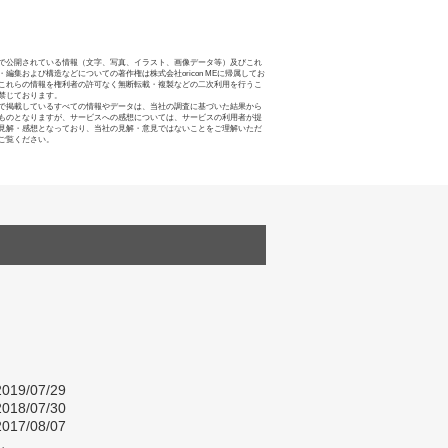
で公開されている情報（文字、写真、イラスト、画像データ等）及びこれ
・編集および構造などについての著作権は株式会社oricon MEに帰属してお
これらの情報を権利者の許可なく無断転載・複製などの二次利用を行うこ
禁じております。
で掲載しているすべての情報やデータは、当社の調査に基づいた結果から
ものとなりますが、サービスへの感想については、サービスの利用者が提
見解・感想となっており、当社の見解・意見ではないことをご理解いただ
ご覧ください。
019/07/29
018/07/30
017/08/07
し